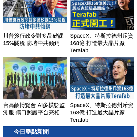
川普簽行政令對多晶矽課
SpaceX、特斯拉德州斥資
15%關稅 防堵中共傾銷
168億 打造最大晶片廠
Terafab
台高齡博覽會 AI多模態監
SpaceX、特斯拉德州斥資
測服 傷口照護平台亮相
168億 打造最大晶片廠
Terafab
今日整點新聞