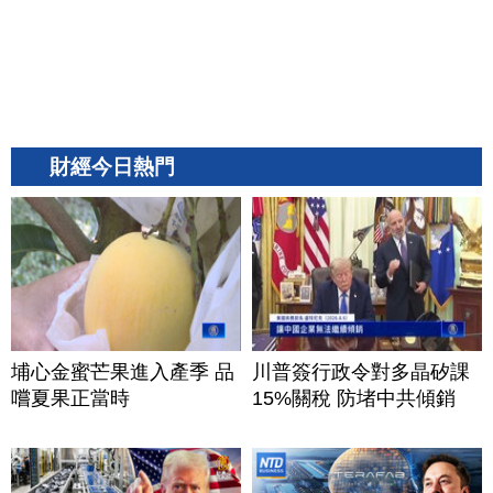
財經今日熱門
埔心金蜜芒果進入產季 品
川普簽行政令對多晶矽課
嚐夏果正當時
15%關稅 防堵中共傾銷