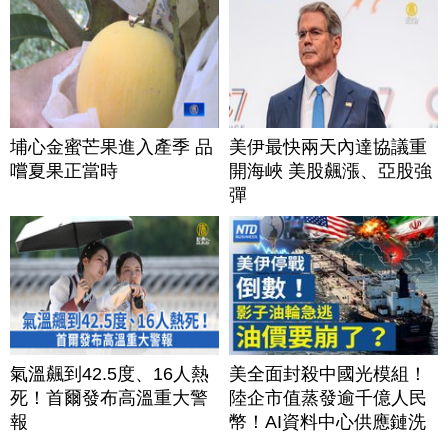
埔心金蜜芒果進入產季 品
美伊最快兩天內達協議重
嚐夏果正當時
開海峽 美股飆漲、亞股強
彈
氣溫飆到42.5度、16人熱
美全面封殺中國光模組！
死！首爾發布高溫重大警
陸企市值蒸發逾千億人民
報
幣！AI資料中心供應鏈洗
牌？台灣喜迎轉單！成關