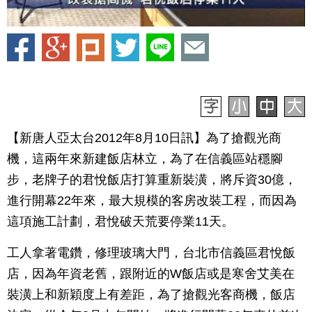
【新唐人亞太台2012年8月10日訊】為了搶觀光商
機，這兩年來新建飯店林立，為了在信義區站穩腳
步，老牌子的君悅飯店打算重新裝潢，將斥資30億，
進行開幕22年來，最大規模的客房改裝工程，而因為
這項施工計劃，君悅破天荒要停業11天。
工人拿著電鑽，修理玻璃大門，台北市信義區君悅飯
店，因為年資老舊，跟附近的W飯店或是寒舍艾美在
裝潢上和新穎度上有差距，為了搶觀光客商機，飯店