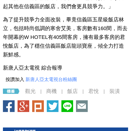
起其他在信義區的飯店，我們會更具競爭力。」
為了提升競爭力全面改裝，畢竟信義區五星級飯店林
立，包括時尚低調的寒舍艾美，客房數有160間，而去
年開幕的W HOTEL有405間客房，擁有最多客房的君
悅飯店，為了穩住信義區飯店龍頭寶座，傾全力打造
新鮮感。
新唐人亞太電視 綜合報導
按讚加入
新唐人亞太電視台粉絲團
觀光
商機
飯店
君悅
裝潢
|
|
|
|