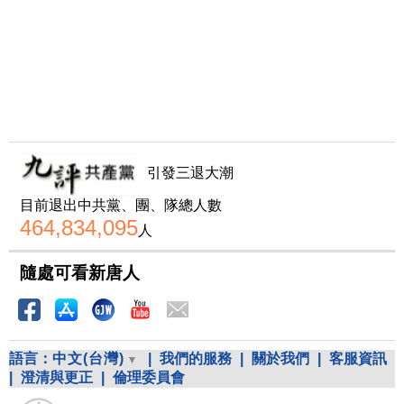
引發三退大潮
目前退出中共黨、團、隊總人數
464,834,095
人
隨處可看新唐人
語言：
中文(台灣)
|
我們的服務
|
關於我們
|
客服資訊
|
澄清與更正
|
倫理委員會