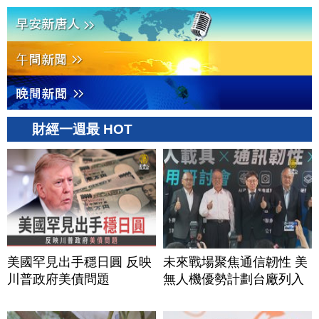
財經一週最 HOT
美國罕見出手穩日圓 反映
未來戰場聚焦通信韌性 美
川普政府美債問題
無人機優勢計劃台廠列入