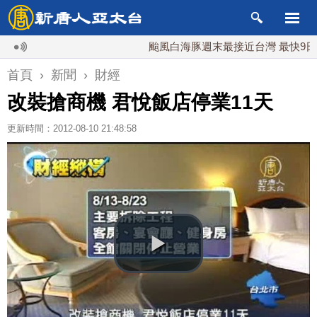
颱風白海豚週末最接近台灣 最快9日可能
首頁
›
新聞
›
財經
改裝搶商機 君悅飯店停業11天
更新時間：2012-08-10 21:48:58