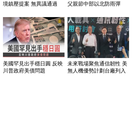
境鎮壓提案 無異議通過
父親節中部以北防雨彈
美國罕見出手穩日圓 反映
未來戰場聚焦通信韌性 美
川普政府美債問題
無人機優勢計劃台廠列入