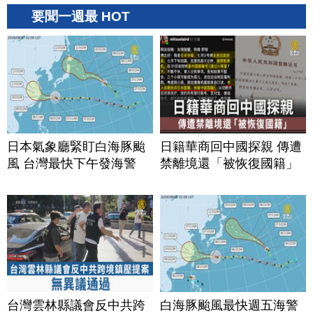
要聞一週最 HOT
日本氣象廳緊盯白海豚颱
日籍華商回中國探親 傳遭
風 台灣最快下午發海警
禁離境還「被恢復國籍」
台灣雲林縣議會反中共跨
白海豚颱風最快週五海警