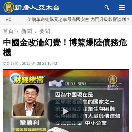
伊朗革命衛隊元老掌最高國安會 內鬥升級影響談判？
首頁
›
新聞
›
要聞
中國金改淪幻覺！博鰲爆陸債務危
機
更新時間：2013-04-08 21:16:43