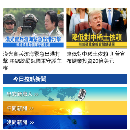
漢光實兵濱海緊急出港打
降低對中稀土依賴 川普宣
擊 賴總統勗勉國軍守護主
布礦業投資20億美元
權
今日整點新聞