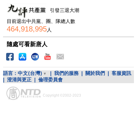
引發三退大潮
目前退出中共黨、團、隊總人數
464,918,995
人
隨處可看新唐人
語言：
中文(台灣)
|
我們的服務
|
關於我們
|
客服資訊
|
澄清與更正
|
倫理委員會
Copyright ©2002-2023