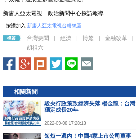
新唐人亞太電視 政治新聞中心採訪報導
按讚加入
新唐人亞太電視台粉絲團
台灣要聞
經濟
博鰲
金融改革
|
|
|
|
胡祖六
相關新聞
駁央行政策致經濟失落 楊金龍：台灣
穩定成長20年
2022-09-08 17:28:13
短短一週內！中國4家上市公司董事