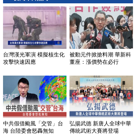
台灣漢光軍演 模擬核生化
被動元件掀搶料潮 華新科
攻擊快速因應
董座：漲價勢在必行
中共假借颱風「交管」台
弘揚武德 新唐人全球中華
海 台陸委會怒轟無知
傳統武術大賽將登場