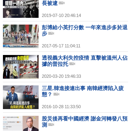
長被逮
2019-07-10 20:46:14
彭博給小英打分數 一年來進步多於退
步
2017-05-17 11:04:11
透視義大利失控疫情 直擊被溫州人佔
據的普拉托
2020-03-20 19:46:33
三星.韓進接連出事 南韓經濟陷入疲
態？
2016-10-28 11:33:50
股災後再看中國經濟 謝金河轉發八預
測