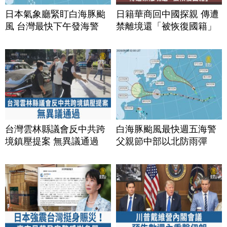
日本氣象廳緊盯白海豚颱
日籍華商回中國探親 傳遭
風 台灣最快下午發海警
禁離境還「被恢復國籍」
台灣雲林縣議會反中共跨
白海豚颱風最快週五海警
境鎮壓提案 無異議通過
父親節中部以北防雨彈