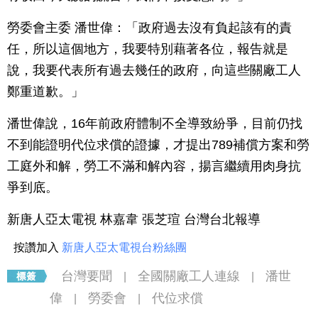
勞委會主委 潘世偉：「政府過去沒有負起該有的責
任，所以這個地方，我要特別藉著各位，報告就是
說，我要代表所有過去幾任的政府，向這些關廠工人
鄭重道歉。」
潘世偉說，16年前政府體制不全導致紛爭，目前仍找
不到能證明代位求償的證據，才提出789補償方案和勞
工庭外和解，勞工不滿和解內容，揚言繼續用肉身抗
爭到底。
新唐人亞太電視 林嘉韋 張芝瑄 台灣台北報導
按讚加入
新唐人亞太電視台粉絲團
台灣要聞
全國關廠工人連線
潘世
|
|
偉
勞委會
代位求償
|
|