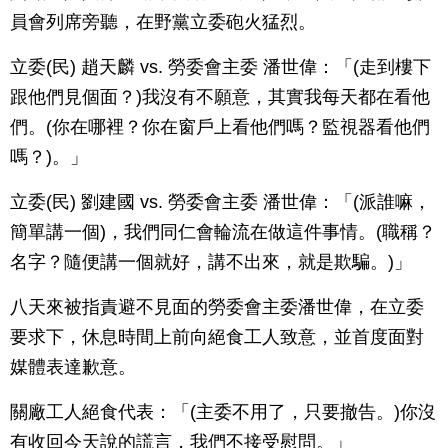
員會列席旁聽，在野黨立委砲火猛烈。
立委(民) 趙天麟 vs. 勞委會主委 潘世偉：「(走到樓下
跟他們見個面？)我沒有不願意，其實我每天都在看他
們。(你在哪裡？你在窗戶上看他們嗎？監視器看他們
嗎？)。」
立委(民) 劉建國 vs. 勞委會主委 潘世偉：「(派誰嘛，
簡單講一個)，我們同仁會輪流在做這件事情。(職稱？
名字？隨便講一個就好，講不出來，就是欺騙。)」
八天來被指責避不見面的勞委會主委潘世偉，在立委
要求下，休息時間上前向絕食工人致意，並首度面對
媒體表達歉意。
關廠工人絕食代表：「(主委不用了，只要撤告。)你沒
有收回今天說的謊言，我們不接受慰問。」