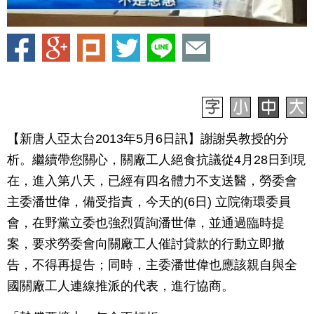
【新唐人亞太台2013年5月6日訊】謝謝吳教授的分
析。繼續帶您關心，關廠工人絕食抗議從4月28日到現
在，進入第八天，已經有四名體力不支送醫，勞委會
主委潘世偉，備受指責，今天的(6日) 立院衛環委員
會，在野黨立委也強烈質詢潘世偉，並通過臨時提
案，要求勞委會向關廠工人催討貸款的行動立即撤
告，不得再提告；同時，主委潘世偉也應該親自與全
國關廠工人連線推派的代表，進行協商。