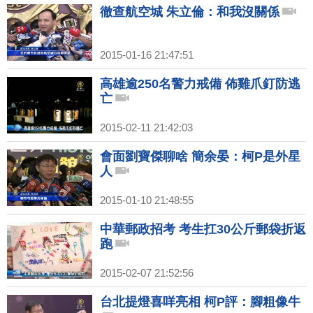
徹查航空城 朱立倫：和我沒關係
2015-01-16 21:47:51
高雄逾250名警力戒備 佈雞爪釘防逃
亡
2015-02-11 21:42:03
會面劉寶傑聊啥 簡余晏：柯P是外星
人
2015-01-10 21:48:55
中華郵政招考 考生扛30公斤郵袋折返
跑
2015-02-07 21:52:56
台北提燈喜咩亮相 柯P評：腳粗像牛