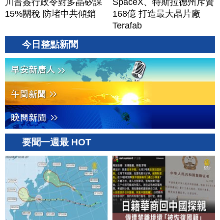
川普簽行政令對多晶矽課
SpaceX、特斯拉德州斥資
15%關稅 防堵中共傾銷
168億 打造最大晶片廠
Terafab
今日整點新聞
要聞一週最 HOT