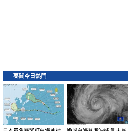
要聞今日熱門
日本氣象廳緊盯白海豚颱
颱風白海豚襲沖繩 週末最