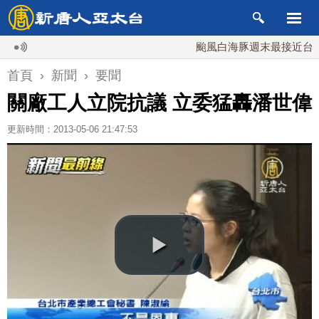
颱風白海豚週末最接近台灣 最快
首頁
›
新聞
›
要聞
關廠工人立院抗議 立委猛轟潘世偉
更新時間：2013-05-06 21:47:53