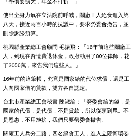
「墊償要擴大，年金不打折…」
使出全身力氣在立法院前呼喊，關廠工人絕食進入第
八天，接近兩百小時的抗議中，要求勞委會撤告，並
刪除訴訟預算。
桃園縣產業總工會顧問 毛振飛：「16年前這些關廠工
人，到現在資遣費退休金，政府動用了80位律師，花
了2056萬，來告我們這些人。」
16年前的這筆帳，究竟是國家給的代位求償，還是工
人向國家借的貸款，雙方各自認定。
台北市產業總工會秘書 陳淑綸：「勞委會給的錢，是
國家的代償，是代償，不是貸款，所以從頭到尾。不
是恩惠，不用施捨，我們只要勞委會撤告。」
關廠工人兵分二路，四名絕食工人，進入立院衛環委