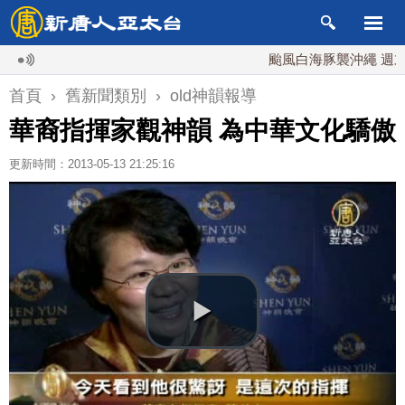
颱風白海豚襲沖繩 週末最近
首頁
›
舊新聞類別
›
old神韻報導
華裔指揮家觀神韻 為中華文化驕傲
更新時間：2013-05-13 21:25:16