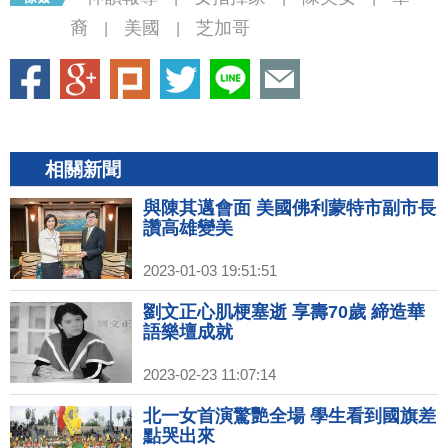
裔
美國
芝加哥
|
|
相關新聞
與陳其邁會面 美國佛利蒙特市副市長
讚高雄變美
2023-01-03 19:51:51
劉文正心肌梗塞逝 享壽70歲 締造華
語樂壇成就
2023-02-23 11:07:14
北一女首演驚艷全場 學生看到國旗差
點哭出來