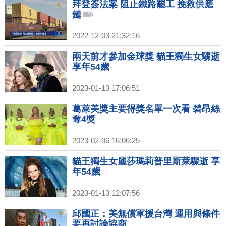
拜登簽法案 阻止鐵路罷工 挽救供應
鏈
2022-12-03 21:32:16
兩天前才參加金球獎 貓王獨生女驟逝
享年54歲
2023-01-13 17:06:51
葛萊美獎主要得獎名單一次看 碧昂絲
奪4獎
2023-02-06 16:06:25
貓王獨生女麗莎瑪莉普里斯萊驟逝 享
年54歲
2023-01-13 12:07:56
邱國正：美無償軍援台灣 運用與條件
要再討論協商