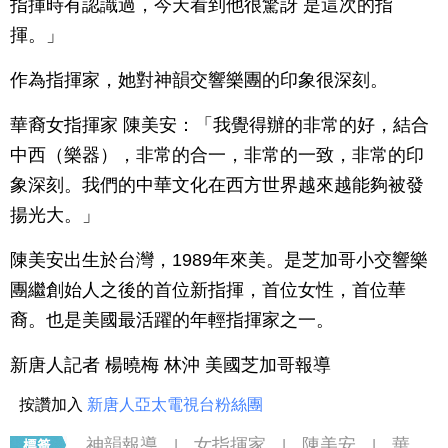
指揮時有認識過，今天看到他很驚訝 是這次的指
揮。」
作為指揮家，她對神韻交響樂團的印象很深刻。
華裔女指揮家 陳美安：「我覺得辦的非常的好，結合
中西（樂器），非常的合一，非常的一致，非常的印
象深刻。我們的中華文化在西方世界越來越能夠被發
揚光大。」
陳美安出生於台灣，1989年來美。是芝加哥小交響樂
團繼創始人之後的首位新指揮，首位女性，首位華
裔。也是美國最活躍的年輕指揮家之一。
新唐人記者 楊曉梅 林沖 美國芝加哥報導
按讚加入
新唐人亞太電視台粉絲團
神韻報導
女指揮家
陳美安
華
|
|
|