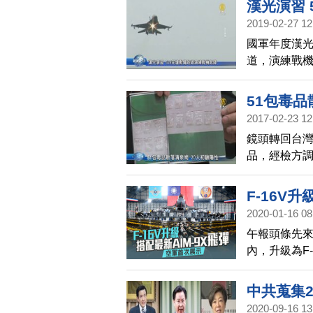
漢光演習 
2019-02-27 12
國軍年度漢光
道，演練戰機
國號與幻象兩
51包毒品
2017-02-23 12
鏡頭轉回台灣
品，經檢方調
範圍廣達2公
F-16V
2020-01-16 08
午報頭條先來
內，升級為F
完畢的F-1
備程序。空軍
中共蒐集
AIM-9X飛彈
2020-09-16 13
在列