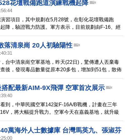
528花壇戰備跑道演練戰機起降
:56:44
演習項目，其中規劃在5月28號，在彰化花壇戰備跑
起降，驗證戰力防護。軍方表示，目前規劃由F-16、經
千戰機執行演練，另外E-2K空中預警機也納入考量。
散落清泉崗 20人初驗陽性
:40:31
，台中清泉崗空軍基地，昨天(22日)，驚傳遭人丟棄毒
查後，發現毒品數量從原本20多包，增加到51包，散佈
里，來看到稍早檢方的說法。
升級搭配最新AIM-9X飛彈 空軍首次展示
:39:40
看到，中華民國空軍142架F-16A/B戰機，計畫在三年
-16V，將大幅提升戰力。空軍今天在嘉義基地，就升級
6V戰機，進行緊急起降演練，飛行員要在六分鐘內完成準
也首次展示，從美軍獲得的號 稱最強空對空的最新型
240萬海外人士數據庫 台灣馬英九、張淑芬
。
:25:00