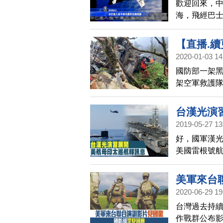
歡迎回來，
海，飛經巴
偵與應處，
音，戰管對
【直播.
2020-01-03 14
台北
國防部一架黑
架空軍救護
午召開記者會
鳴等8人罹難
台漢光演
2019-05-27 13
好，國軍漢光
美國雷根號
性。
美軍來台
2020-06-29 19
台灣過去持
作戰群公布