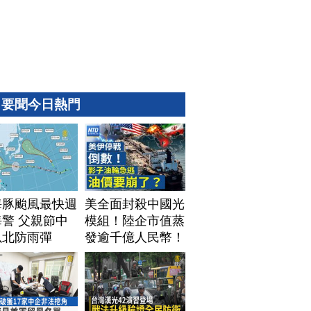
要聞今日熱門
海豚颱風最快週
美全面封殺中國光
警 父親節中
模組！陸企市值蒸
以北防雨彈
發逾千億人民幣！
AI資料中心供應鏈
洗牌？台灣喜迎轉
單！成關鍵樞紐？
｜#財經新聞