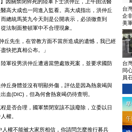
日訊】因關禁閉猝死的陸軍下士洪仲丘，上午由法醫
台灣
法醫高大成也一同進入監看。高大成指出，洪仲丘
企非
，而總統馬英九今天則是公開表示，必須徹查到
美
，從法制面整頓軍中不合理現象。
洪仲丘先生，在管教方面不當所造成的遺憾，我已經
要盡快把真相公布。」
台灣
，陸軍役男洪仲丘遭過當懲處致死案，並要求國防
同心
員
洪仲丘身體並沒有明顯外傷，評估是因為熱衰竭與
血(DIC)，但為何會熱衰竭仍待查明。
流程是否合理，國軍禁閉室該不該廢除，立委以日
中人權。
中人權不能被大家所相信，你請問怎麼推行募兵