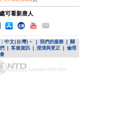
處可看新唐人
：
中文(台灣)
|
我們的服務
|
關
們
|
客服資訊
|
澄清與更正
|
倫理
會
Copyright ©2002-2023