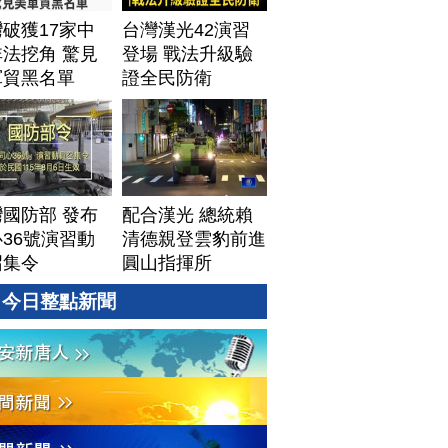
│20260805 (三)
破獲17家中
台灣漢光42演習
法挖角 驚見
登場 戰法升級驗
軍貿黑名單
證全民防衛
國防部 發布
配合漢光 總統賴
36號演習動
清德親登雲豹前進
召集令
圓山指揮所
今日整點新聞