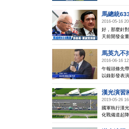
同演訓的任務代
馬總統63
2016-05-16 20
好，那麼針對
天前開發金
做不到，那
馬英九不
2016-06-16 12
午報頭條先帶
以錄影發表
上，馬英九
香港。
漢光演習
2019-05-26 16
國軍執行漢光
化戰備道起
千個中央分隔
起降。