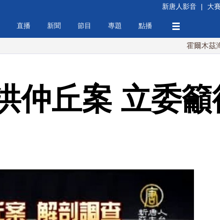
新唐人影音
|
大
直播
新聞
節目
專題
點播
霍爾木茲海峽協議
洪仲丘案 立委籲