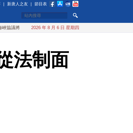
賽
|
新唐人之友
|
節目表
將達成？伊朗傳不收通行費
2026 年 8 月 6 日 星期四
配合漢光 總統賴清德親登雲豹前進
從法制面