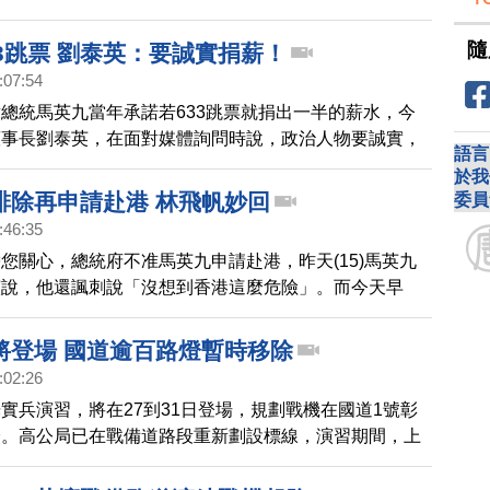
號「Balance Tamper」，首次曝光。
隨
3跳票 劉泰英：要誠實捐薪！
:07:54
總統馬英九當年承諾若633跳票就捐出一半的薪水，今
董事長劉泰英，在面對媒體詢問時說，政治人物要誠實，
語言
麼就要捐出來，給國家。
於我
排除再申請赴港 林飛帆妙回
委員
:46:35
您關心，總統府不准馬英九申請赴港，昨天(15)馬英九
演說，他還諷刺說「沒想到香港這麼危險」。而今天早
也召開記者會，再次表達遺憾，強調不排除再次申請前往
將登場 國道逾百路燈暫時移除
:02:26
實兵演習，將在27到31日登場，規劃戰機在國道1號彰
降。高公局已在戰備道路段重新劃設標線，演習期間，上
島及100多盞路燈、標誌都將暫時移除，避免妨礙戰機