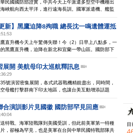
中華民國國防部證實，中共今天上午派遣多型空中機種出
士海峽航向西太平洋，進行遠海長訓。國軍派遣機、艦監
確保空域與海疆安全，而有平面媒體還公佈一段無線電錄
話中，國軍嚴厲警告，驅離了共機。
續更新】黑鷹迫降8殉職 總長沈一鳴遺體運抵
:51:53
鷹直升機今天上午驚傳失聯！今（2）日早上八點多，一
隊的黑鷹直升機，迫降在新北和宜蘭一帶山區。國防部下
，黑鷹上13人名單，包含6名將官，證實參謀總長沈一
，5人生還。蔡總統指示所有軍事單位降半旗3天。
習展開 美航母印太巡航釋訊息
:36:29
35號演習密集展開，各式武器戰機精銳盡出，同時間，
航空母艦打擊群南下印太地區，也讓台美互動增添話題
聯合演訓影片見國徽 國防部罕見回應
:40:04
續送特戰、海軍陸戰隊到美國受訓，但此前美軍第一特種
目
4
影片，卻極為罕見，也是美軍在台與中華民國特戰部隊共