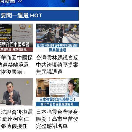
要聞一週最 HOT
籍華商回中國探
台灣雲林縣議會反
傳遭禁離境還
中共跨境鎮壓提案
被恢復國籍」
無異議通過
達法說會後拋震
日本強震台灣挺身
 總座柯富仁
賑災！高市早苗發
辭張博儀接任
完整感謝名單