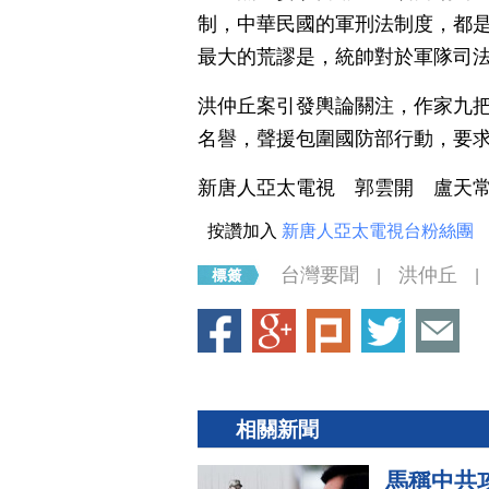
制，中華民國的軍刑法制度，都
最大的荒謬是，統帥對於軍隊司
洪仲丘案引發輿論關注，作家九
名譽，聲援包圍國防部行動，要
新唐人亞太電視 郭雲開 盧天
按讚加入
新唐人亞太電視台粉絲團
台灣要聞
洪仲丘
|
|
相關新聞
馬稱中共