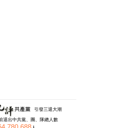
引發三退大潮
前退出中共黨、團、隊總人數
64,780,688
人