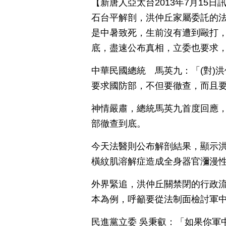
【新唐人亞太台2013年7月15
石台平解剖，洪仲丘家屬委託的
是中暑致死，生前沒有遭到毆打
底，盡速公布真相，立委也要求
中華民國總統 馬英九：「(對)
要求國防部，不但要徹查，而且
神情嚴肅，總統馬英九首度回應
部徹查到底。
今天法醫則公布解剖結果，顯示
橫紋肌溶解症造成全身器官瀰漫性出
外界緊追，洪仲丘關禁閉的行政
本為例，呼籲要從法制面檢討軍
民進黨立委 吳秉叡：「如果你軍