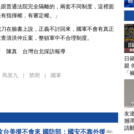
是跟普通法院完全隔離的，兩套不同制度，這裡面
法有指揮權，有審定權。」
把刀在臉書上說，正義不討回來，國軍不會有真正
求查清洪仲丘案，整頓軍中不合理制度。
常 陳真 台灣台北採訪報導
日
親 
「
馬英九
禁閉
國軍
|
|
友
撼彈
請
攻台美援不會來 國防部：國安不靠外援