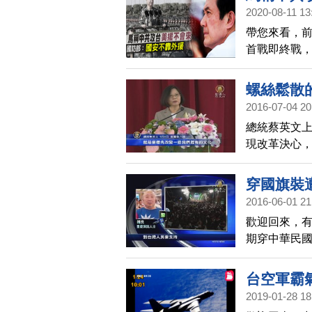
2020-08-11 13
帶您來看，前
首戰即終戰
於馬英九說法
外援，中共
螺絲鬆散
捍衛國家的
2016-07-04 20
總統蔡英文上
現改革決心
戰，現在，
穿國旗裝
2016-06-01 21
歡迎回來，
期穿中華民
共內戰真相
友熱烈討論，
台空軍霸
採訪到這位
2019-01-28 18
導。