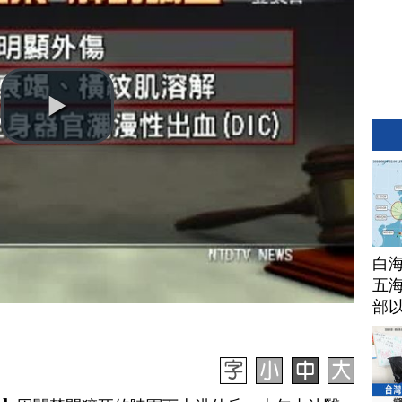
白
五海
部