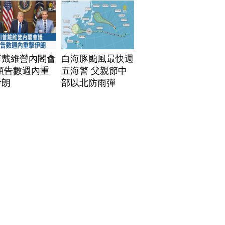
普戴維營內閣會
白海豚颱風最快週
預告數週內重
五海警 父親節中
伊朗
部以北防雨彈