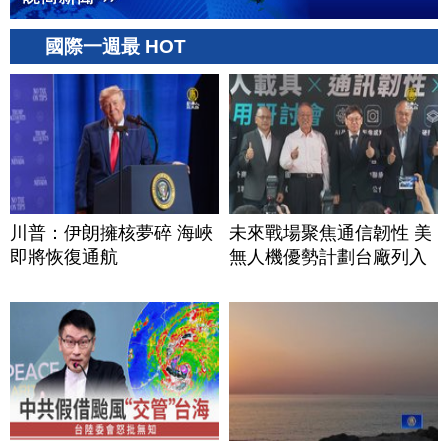
國際一週最 HOT
川普：伊朗擁核夢碎 海峽
未來戰場聚焦通信韌性 美
即將恢復通航
無人機優勢計劃台廠列入