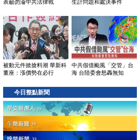
表籲勿淪中共法律戰
生計問題和處決事件
被動元件掀搶料潮 華新科
中共假借颱風「交管」台
董座：漲價勢在必行
海 台陸委會怒轟無知
今日整點新聞