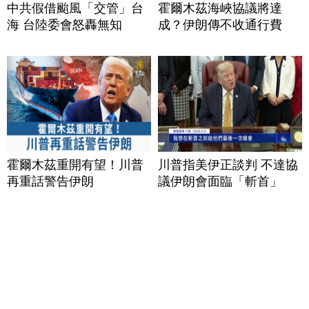
中共假借颱風「交管」台
霍爾木茲海峽協議將達
海 台陸委會怒轟無知
成？伊朗傳不收通行費
霍爾木茲重開有望！川普
川普指美伊正談判 不達協
再重話警告伊朗
議伊朗會面臨「斬首」