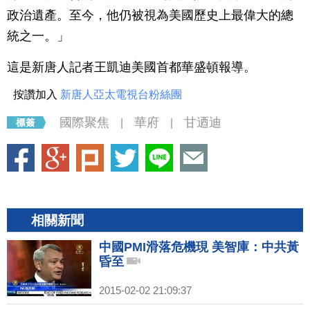
政治遺產。至今，他仍被視為美國歷史上最偉大的總
統之一。」
這是新唐人記者王凱迪美國首都華盛頓報導。
按讚加入
新唐人亞太電視台粉絲團
國際聚焦
華府
甘迺迪
|
|
相關新聞
中國PMI滑落危機現 美智庫：中共黃
昏至
2015-02-02 21:09:37