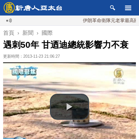
伊朗革命衛隊元老掌最高國安會 
首頁
›
新聞
›
國際
遇刺50年 甘迺迪總統影響力不衰
更新時間：2013-11-23 21:06:27