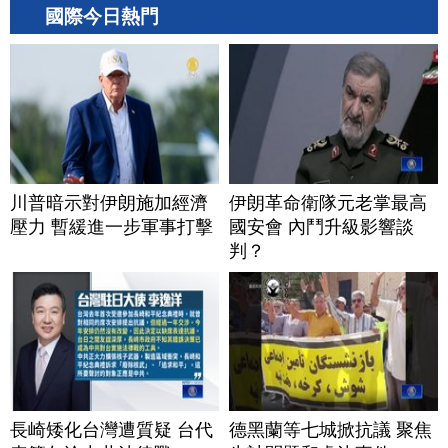
國際今日熱門
川普暗示對伊朗施加經濟
伊朗革命衛隊元老掌最高
壓力 暫緩進一步軍事打擊
國安會 內鬥升級影響談
判？
長崎矮化台灣遭質疑 台代
德黑蘭等七城掀抗議 聚焦