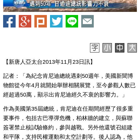
【新唐人亞太台2013年11月23日訊】
記者：「為紀念肯尼迪總統遇刺50週年，美國新聞博
物館從今年4月就開始舉辦相關展覽，至今參觀人數已
經超過50萬，顯示出肯尼迪經久不衰的影響力。」
作為美國第35屆總統，肯尼迪在任期間經歷了很多重
要事件，包括古巴導彈危機，柏林牆的建立，與蘇聯
簽署禁止核試驗條約，參與越戰。另外他還號召組建
和平隊，支持民權運動和太空計劃等。後人認為，他