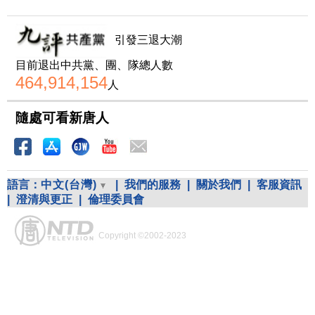
引發三退大潮
目前退出中共黨、團、隊總人數
464,914,154
人
隨處可看新唐人
語言：
中文(台灣)
|
我們的服務
|
關於我們
|
客服資訊
|
澄清與更正
|
倫理委員會
Copyright ©2002-2023