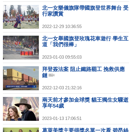
北一女樂儀旗隊帶國旗登世界舞台 受
行家讚賞
2022-12-29 10:36:55
北一女舉國旗登玫瑰花車遊行 學生互
道「我們很棒」
2023-01-03 09:55:03
拜登簽法案 阻止鐵路罷工 挽救供應
鏈
2022-12-03 21:32:16
兩天前才參加金球獎 貓王獨生女驟逝
享年54歲
2023-01-13 17:06:51
葛萊美獎主要得獎名單一次看 碧昂絲