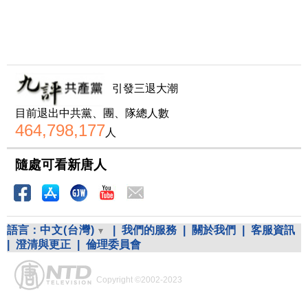
引發三退大潮
目前退出中共黨、團、隊總人數
464,798,177
人
隨處可看新唐人
語言：
中文(台灣)
|
我們的服務
|
關於我們
|
客服資訊
|
澄清與更正
|
倫理委員會
Copyright ©2002-2023