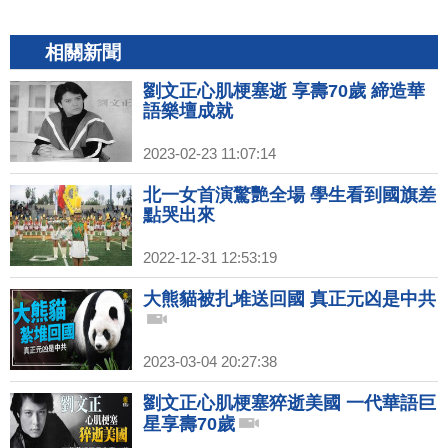
相關新聞
劉文正心肌梗塞逝 享壽70歲 締造華
語樂壇成就
2023-02-23 11:07:14
北一女首演驚艷全場 學生看到國旗差
點哭出來
2022-12-31 12:53:19
大熊貓被扎堆送回國 真正元凶是中共
2023-03-04 20:27:38
劉文正心肌梗塞猝逝美國 一代華語巨
星享壽70歲