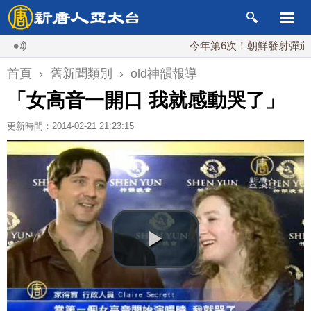
今年第6次！朝鮮發射彈道導彈 
首頁
›
舊新聞類別
›
old神韻報導
「女高音一開口 我就感動哭了」
更新時間：2014-02-21 21:23:15