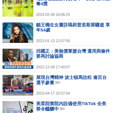
奪4獎
2023-02-06 16:06:25
貓王獨生女麗莎瑪莉普里斯萊驟逝 享
年54歲
2023-01-13 12:07:56
邱國正：美無償軍援台灣 運用與條件
要再討論協商
2022-12-08 17:40:07
展現台灣精神 波士頓馬拉松 逾百台
選手參賽
2023-04-17 20:57:04
美眾院禁院內設備使用TikTok 全美
禁令醞釀中