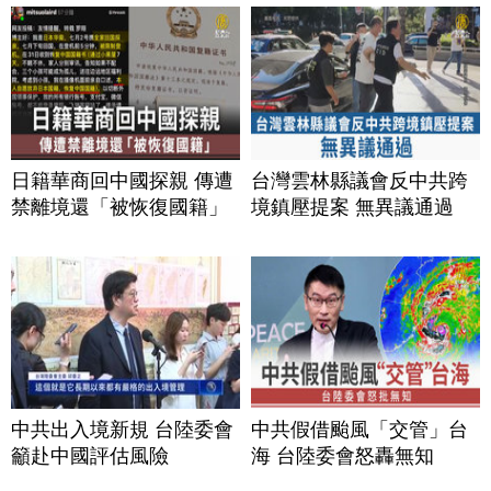
日籍華商回中國探親 傳遭
台灣雲林縣議會反中共跨
禁離境還「被恢復國籍」
境鎮壓提案 無異議通過
中共出入境新規 台陸委會
中共假借颱風「交管」台
籲赴中國評估風險
海 台陸委會怒轟無知