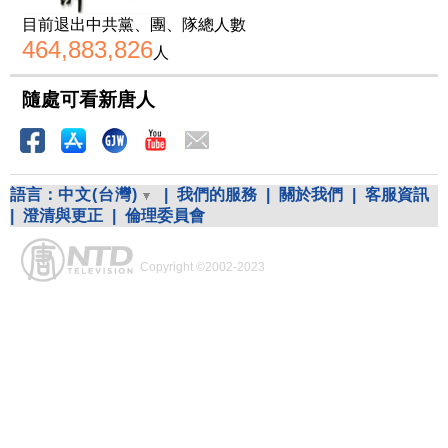
目前退出中共黨、團、隊總人數
464,883,826
人
隨處可看新唐人
語言：
中文(台灣)
|
我們的服務
|
關於我們
|
客服資訊
|
澄清與更正
|
倫理委員會
Copyright ©2002-2023