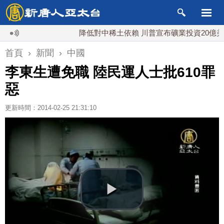
降低對中稀土依賴 川普宣布礦業投資20億美元
首頁
›
新聞
›
中國
李東生遭免職 陸民運人士批610罪
惡
更新時間：2014-02-25 21:31:10