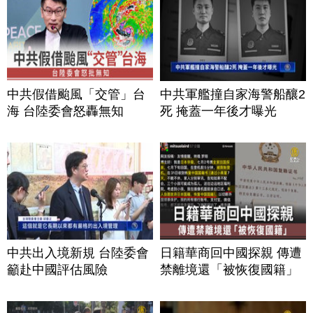
中共假借颱風「交管」台
中共軍艦撞自家海警船釀2
海 台陸委會怒轟無知
死 掩蓋一年後才曝光
中共出入境新規 台陸委會
日籍華商回中國探親 傳遭
籲赴中國評估風險
禁離境還「被恢復國籍」