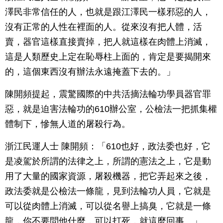
澤民非常信任的人，也就是跟江澤民一樣邪惡的人，
沒有正常的人性在裡面的人。從來沒有把人體，活
賣，器官這樣直接賣掉，把人就這樣在肉體上消滅，
這是人類歷史上定在恥辱柱上面的，肯定是要揭開來
的，這個東西沒有辦法永遠掩蓋下去的。」
陳開頻提起，震驚國際的中共活摘法輪功學員器官罪
惡，就是迫害法輪功的610辦公室，公檢法一把抓集權
體制下，慘無人道的屠殺行為。
浙江民運人士 陳開頻：「610也好，政法委也好，它
是凌駕於所謂的法律之上，所謂的憲法之上，它是動
用了大量的國家資源，屠殺機器，把它弄起來之後，
政法委就是公檢法一條龍，見到法輪功人員，它就是
可以從肉體上消滅，可以從名譽上搞臭，它就是一條
龍，你不要問他什麼，可以打死，就這麼回事。」