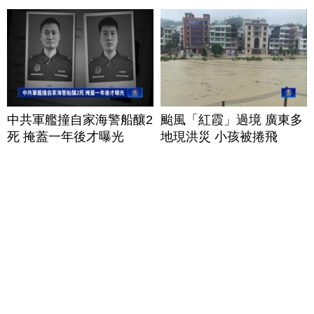
中共軍艦撞自家海警船釀2
颱風「紅霞」過境 廣東多
死 掩蓋一年後才曝光
地現洪災 小孩被捲飛