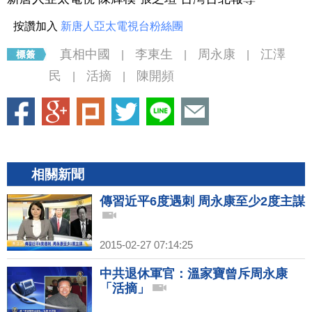
按讚加入
新唐人亞太電視台粉絲團
真相中國
李東生
周永康
江澤
|
|
|
民
活摘
陳開頻
|
|
相關新聞
傳習近平6度遇刺 周永康至少2度主謀
2015-02-27 07:14:25
中共退休軍官：溫家寶曾斥周永康
「活摘」