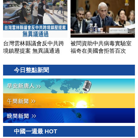
台灣雲林縣議會反中共跨
被問資助中共病毒實驗室
境鎮壓提案 無異議通過
福奇在美國會拒答百次
今日整點新聞
中國一週最 HOT