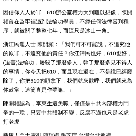
因信仰入人於罪，610辦公室權力大到難以想像，陳開
頻曾在監牢裡遇到法輪功學員，不經任何法律審判程
序，就被關了整整七年，而這只是冰山一角。
浙江民運人士 陳開頻：「我們可不可能說，不追究他
的原罪，不追究他的責任？你江澤民也好，610也好，
(迫害)法輪功，屠殺了那麼多人，幹了那麼多見不得人
的事情，你今天把610，而且現在還在，不是說已經廢
除了，你把610的頭拿下，我們就來歡呼，我們就來為
你鼓掌，這簡直是作夢嘛。」
陳開頻認為，李東生遭免職，僅僅是中共內部權力鬥
爭的一環，只要中共體制不變，反腐不過也只是老虎
打老虎。
新唐人亞太電視 陳輝模 張芝瑄 台灣台北報導