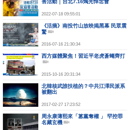
害活動｜台北7.16燭光悼念會
2022-07-18 09:55:01
《活摘》南投竹山放映揭黑幕 民眾震
驚
2016-07-16 21:30:34
西方媒體聚焦！習近平老虎蒼蠅齊打
2015-10-16 20:31:34
北韓核武誰扶植的？中共江澤民派系
被翻出
2017-02-27 17:23:52
周永康薄熙來「篡黨奪權 」 罕控罪
名藏玄機