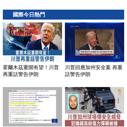
國際今日熱門
霍爾木茲重開有望！川普
川普回應加州安全案 再重
再重話警告伊朗
話警告伊朗