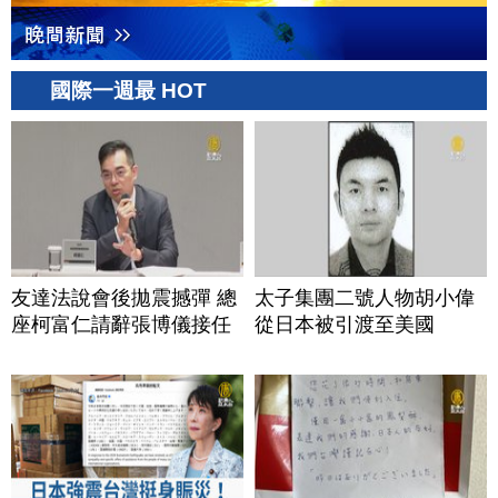
國際一週最 HOT
友達法說會後拋震撼彈 總
太子集團二號人物胡小偉
座柯富仁請辭張博儀接任
從日本被引渡至美國