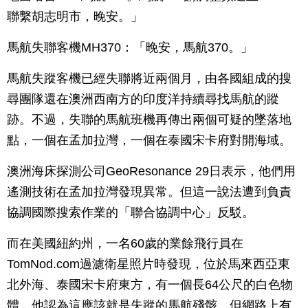
聯繫胡志明市，晚安。」
馬航失聯客機MH370：「晚安，馬航370。」
馬航失蹤客機已經失聯將近兩個月，由各國組成的搜
尋團隊還在澳洲西南方的印度洋持續尋找馬航的蹤
跡。不過，失聯的馬航班機再傳出兩個可疑的墜落地
點，一個在孟加拉灣，一個在泰國宋卡府對開海域。
澳洲海床探測公司GeoResonance 29日表示，他們用
遙測技術在孟加拉灣發現異常。但這一說法遭到負責
協調國際搜索作業的「聯合協調中心」反駁。
而在美國紐約州，一名60歲的業餘飛行員在
TomNod.com過濾衛星照片時發現，位於馬來西亞東
北外海、泰國宋卡府東方，有一個長64公尺的白色物
體，他認為這應該就是失蹤的馬航殘骸。但網路上有