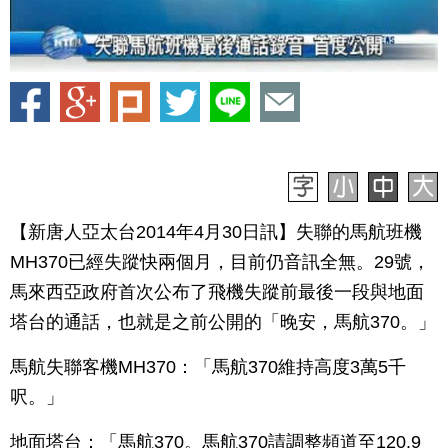
【新唐人亞太台2014年4月30日訊】失聯的馬航班機
MH370已經失蹤快兩個月，目前仍音訊全無。29號，
馬來西亞政府首次公布了飛機失蹤前最後一段與地面
塔台的通話，也就是之前公開的「晚安，馬航370。」
馬航失聯客機MH370：「馬航370維持高度3萬5千
呎。」
地面塔台：「馬航370。馬航370請調整頻道至120.9