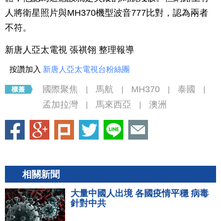
人將衛星照片與MH370機型波音777比對，認為兩者
不符。
新唐人亞太電視 張祺翎 整理報導
按讚加入
新唐人亞太電視台粉絲團
國際聚焦
馬航
MH370
泰國
|
|
|
|
孟加拉灣
馬來西亞
澳洲
|
|
相關新聞
大量中國人出境 各國疫情平穩 病毒
針對中共