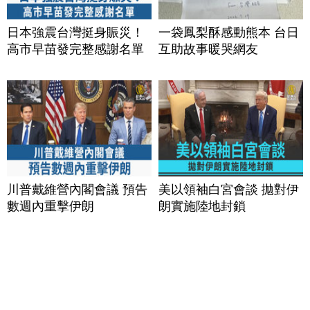
日本強震台灣挺身賑災！
一袋鳳梨酥感動熊本 台日
高市早苗發完整感謝名單
互助故事暖哭網友
川普戴維營內閣會議 預告
美以領袖白宮會談 拋對伊
數週內重擊伊朗
朗實施陸地封鎖