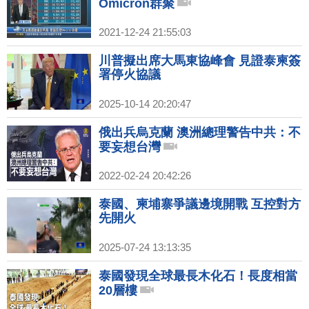
Omicron群聚
2021-12-24 21:55:03
川普擬出席大馬東協峰會 見證泰柬簽
署停火協議
2025-10-14 20:20:47
俄出兵烏克蘭 澳洲總理警告中共：不
要妄想台灣
2022-02-24 20:42:26
泰國、柬埔寨爭議邊境開戰 互控對方
先開火
2025-07-24 13:13:35
泰國發現全球最長木化石！長度相當
20層樓