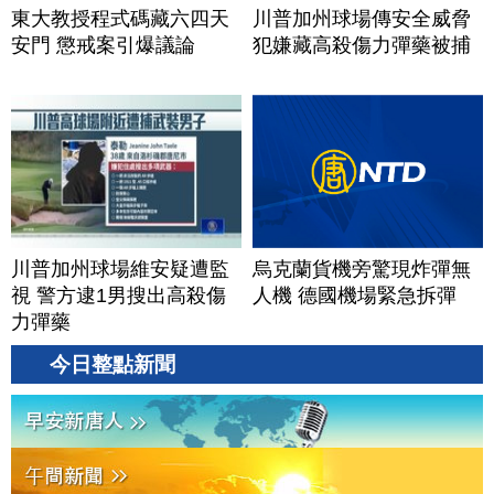
東大教授程式碼藏六四天
川普加州球場傳安全威脅
安門 懲戒案引爆議論
犯嫌藏高殺傷力彈藥被捕
川普加州球場維安疑遭監
烏克蘭貨機旁驚現炸彈無
視 警方逮1男搜出高殺傷
人機 德國機場緊急拆彈
力彈藥
今日整點新聞