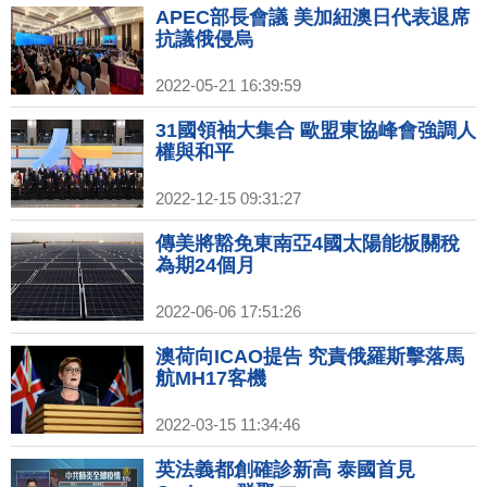
APEC部長會議 美加紐澳日代表退席
抗議俄侵烏
2022-05-21 16:39:59
31國領袖大集合 歐盟東協峰會強調人
權與和平
2022-12-15 09:31:27
傳美將豁免東南亞4國太陽能板關稅
為期24個月
2022-06-06 17:51:26
澳荷向ICAO提告 究責俄羅斯擊落馬
航MH17客機
2022-03-15 11:34:46
英法義都創確診新高 泰國首見