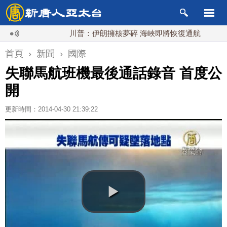
川普：伊朗擁核夢碎 海峽即將恢復通航
烏克蘭
首頁
›
新聞
›
國際
失聯馬航班機最後通話錄音 首度公
開
更新時間：2014-04-30 21:39:22