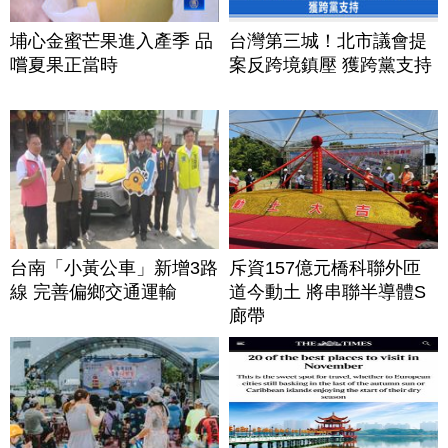
埔心金蜜芒果進入產季 品
台灣第三城！北市議會提
嚐夏果正當時
案反跨境鎮壓 獲跨黨支持
台南「小黃公車」新增3路
斥資157億元橋科聯外匝
線 完善偏鄉交通運輸
道今動土 將串聯半導體S
廊帶