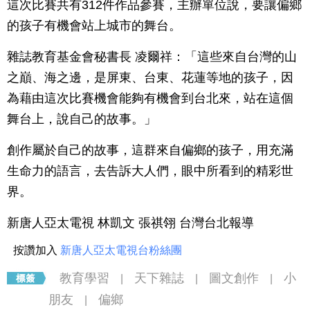
這次比賽共有312件作品參賽，主辦單位說，要讓偏鄉
的孩子有機會站上城市的舞台。
雜誌教育基金會秘書長 凌爾祥：「這些來自台灣的山
之巔、海之邊，是屏東、台東、花蓮等地的孩子，因
為藉由這次比賽機會能夠有機會到台北來，站在這個
舞台上，說自己的故事。」
創作屬於自己的故事，這群來自偏鄉的孩子，用充滿
生命力的語言，去告訴大人們，眼中所看到的精彩世
界。
新唐人亞太電視 林凱文 張祺翎 台灣台北報導
按讚加入
新唐人亞太電視台粉絲團
教育學習
天下雜誌
圖文創作
小
|
|
|
朋友
偏鄉
|