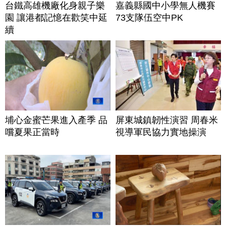
台鐵高雄機廠化身親子樂
嘉義縣國中小學無人機賽
園 讓港都記憶在歡笑中延
73支隊伍空中PK
續
埔心金蜜芒果進入產季 品
屏東城鎮韌性演習 周春米
嚐夏果正當時
視導軍民協力實地操演