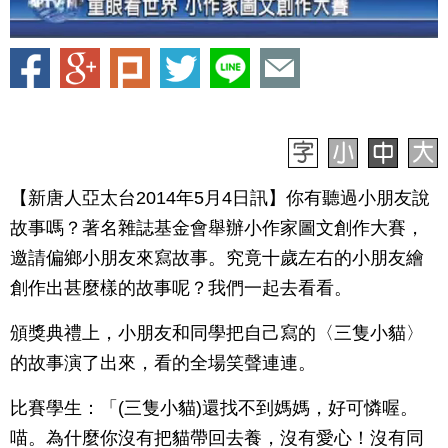
【新唐人亞太台2014年5月4日訊】你有聽過小朋友說
故事嗎？著名雜誌基金會舉辦小作家圖文創作大賽，
邀請偏鄉小朋友來寫故事。究竟十歲左右的小朋友繪
創作出甚麼樣的故事呢？我們一起去看看。
頒獎典禮上，小朋友和同學把自己寫的〈三隻小貓〉
的故事演了出來，看的全場笑聲連連。
比賽學生：「(三隻小貓)還找不到媽媽，好可憐喔。
喵。為什麼你沒有把貓帶回去養，沒有愛心！沒有同