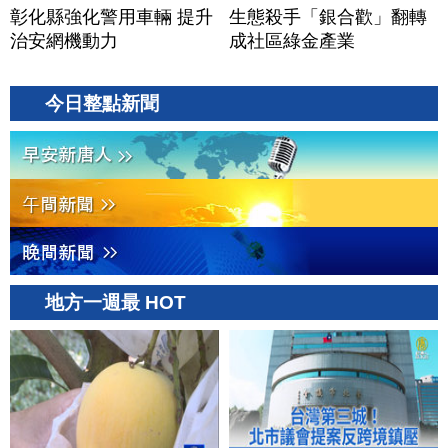
彰化縣強化警用車輛 提升
生態殺手「銀合歡」翻轉
治安網機動力
成社區綠金產業
今日整點新聞
地方一週最 HOT