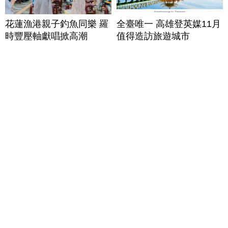
花蓮漁港親子釣魚同樂 羅
全臺唯一 高雄登英媒11月
時豐壓軸獻唱掀高潮
值得造訪旅遊城市