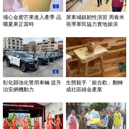
埔心金蜜芒果進入產季 品
屏東城鎮韌性演習 周春米
嚐夏果正當時
視導軍民協力實地操演
彰化縣強化警用車輛 提升
生態殺手「銀合歡」翻轉
治安網機動力
成社區綠金產業