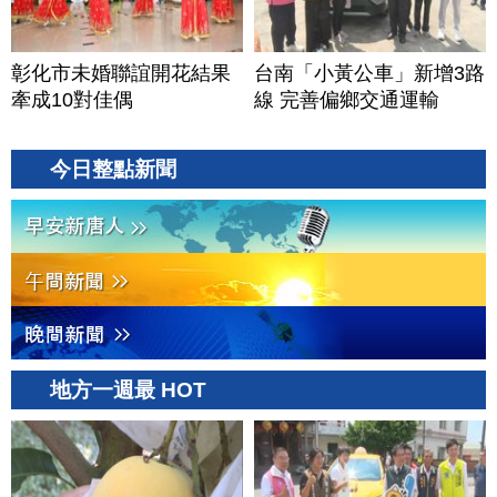
彰化市未婚聯誼開花結果
台南「小黃公車」新增3路
牽成10對佳偶
線 完善偏鄉交通運輸
今日整點新聞
地方一週最 HOT