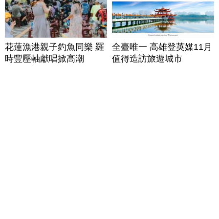
花蓮漁港親子釣魚同樂 羅
全臺唯一 高雄登英媒11月
時豐壓軸獻唱掀高潮
值得造訪旅遊城市