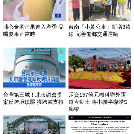
埔心金蜜芒果進入產季 品
台南「小黃公車」新增3路
嚐夏果正當時
線 完善偏鄉交通運輸
台灣第三城！北市議會提
斥資157億元橋科聯外匝
案反跨境鎮壓 獲跨黨支持
道今動土 將串聯半導體S
廊帶