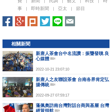
費
新聞
民調
藝文
科技
時
|
|
|
|
|
事
即時新聞
亞太
節目
|
|
|
相關新聞
新唐人茶會台中名流讚：振聾發聵.良
心媒體
2022-10-21 23:07:10
新唐人之友聯誼茶會 台南各界肯定弘
揚傳統
2022-09-27 07:59:17
蓬佩奧訪南台灣對話台商與基層 台灣
經貿領航