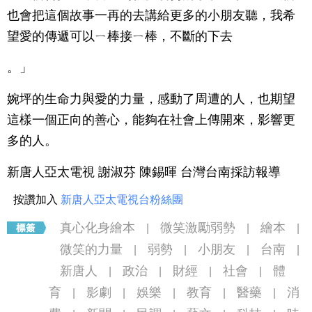
也會把這個故事一再的去講給更多的小朋友聽，我希
望愛的傳遞可以ㄧ棒接ㄧ棒，不斷的下去
。」
婉坪的生命力與愛的力量，感動了周遭的人，也期望
這樣一個正向的善心，能夠在社會上傳開來，影響更
多的人。
新唐人亞太電視 謝淑芬 陳錫暉 台灣台南採訪報導
按讚加入
新唐人亞太電視台粉絲團
真心化身繪本
微笑激勵弱勢
繪本
|
|
|
微笑的力量
弱勢
小朋友
台南
|
|
|
|
新唐人
政治
財經
社會
體
|
|
|
|
育
影劇
娛樂
教育
醫藥
消
|
|
|
|
|