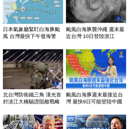
日本氣象廳緊盯白海豚颱
颱風白海豚襲沖繩 週末最
風 台灣最快下午發海警
近台灣 10日登陸浙江
北台灣防衛鐵三角 漢光首
颱風白海豚週末最接近台
封淡江大橋驗證阻敵戰略
灣 最快9日可能登陸中國