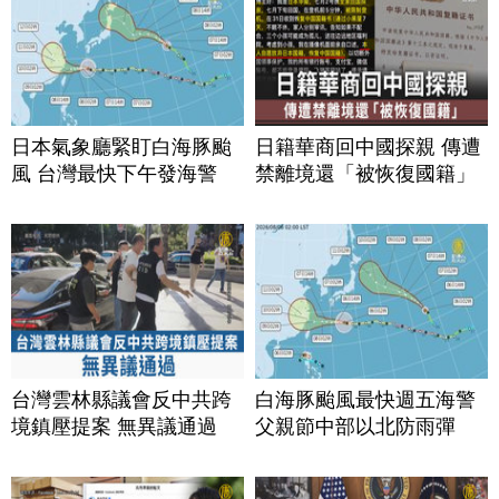
日本氣象廳緊盯白海豚颱
日籍華商回中國探親 傳遭
風 台灣最快下午發海警
禁離境還「被恢復國籍」
台灣雲林縣議會反中共跨
白海豚颱風最快週五海警
境鎮壓提案 無異議通過
父親節中部以北防雨彈