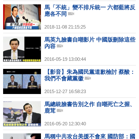
馬「不統」變不排斥統一 六都藍將反
應各不同
2018-11-08 21:15:25
馬英九臉書自嘲影片 中國版刪除這些
內容
2016-05-19 13:00:44
【影音】朱為國民黨道歉檢討 蔡酸：
我們不會藏黨徽
2015-12-27 16:58:23
馬總統臉書告別之作 自嘲死亡之握、
鹿茸
2016-05-20 12:30:40
馬稱中共攻台美援不會來 國防部：國