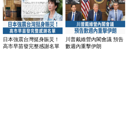
日本強震台灣挺身賑災！
川普戴維營內閣會議 預告
高市早苗發完整感謝名單
數週內重擊伊朗