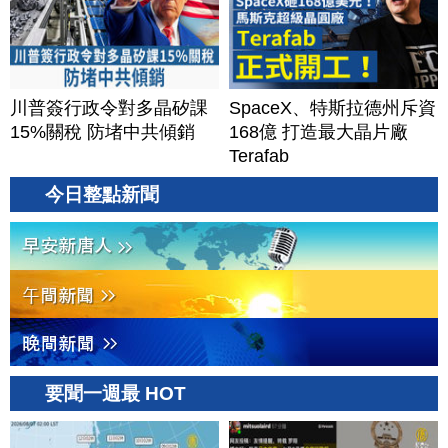
川普簽行政令對多晶矽課
SpaceX、特斯拉德州斥資
15%關稅 防堵中共傾銷
168億 打造最大晶片廠
Terafab
今日整點新聞
要聞一週最 HOT