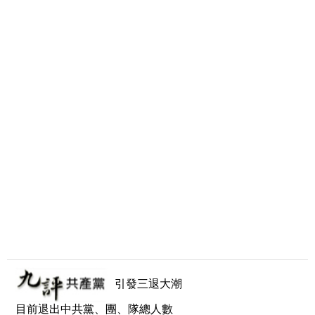
引發三退大潮
目前退出中共黨、團、隊總人數