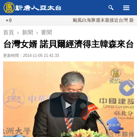
颱風白海豚週末最接近台灣 最快9日
首頁
›
新聞
›
要聞
台灣女婿 諾貝爾經濟得主韓森來台
更新時間：2014-11-05 21:41:33