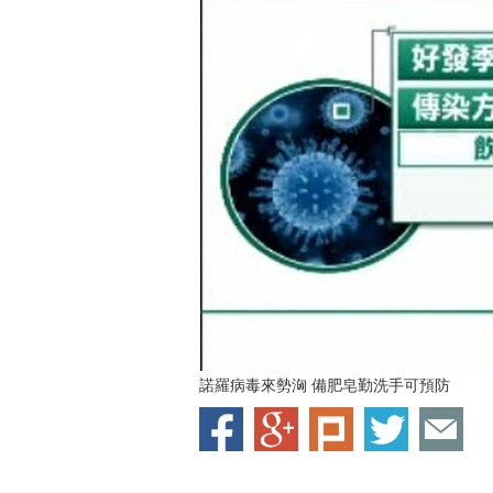
諾羅病毒來勢洶 備肥皂勤洗手可預防