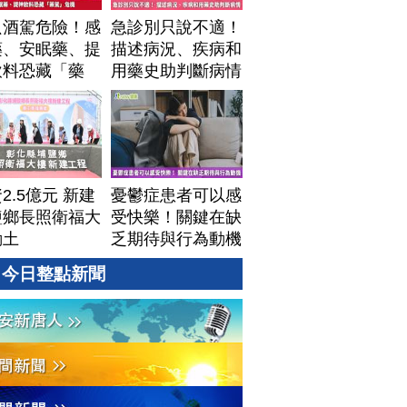
只酒駕危險！感
急診別只說不適！
藥、安眠藥、提
描述病況、疾病和
飲料恐藏「藥
用藥史助判斷病情
」危機
2.5億元 新建
憂鬱症患者可以感
鹽鄉長照衛福大
受快樂！關鍵在缺
動土
乏期待與行為動機
今日整點新聞