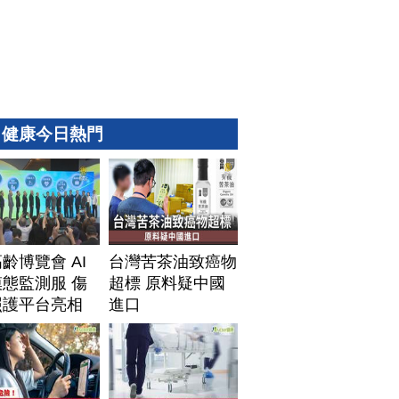
健康今日熱門
齡博覽會 AI
台灣苦茶油致癌物
態監測服 傷
超標 原料疑中國
照護平台亮相
進口