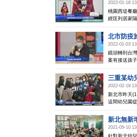
2022-01-18 13
桃園西堤餐
經匡列居家隔
停課14天；
北市防疫
2022-01-03 13
險
鏡頭轉到台
案有接送孩
北市已公布3
疫戰線來說
三重某幼
2022-02-18 13
爐
新北市昨天(
這間幼兒園從
幼兒園從昨天
新北無新
2021-09-10 13
針對新北幼