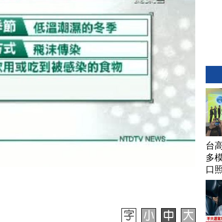
台高
多模
口