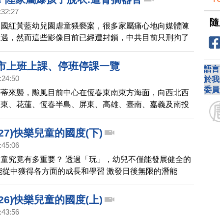
:32:27
隨
中國紅黃藍幼兒園虐童猥褻案，很多家屬痛心地向媒體陳
遭遇，然而這些影像目前已經遭封鎖，中共目前只刑拘了
，但孩子口中的其他犯案男性，卻置之不理，中共還抓捕
謠者」。
縣市上班上課、停班停課一覽
語言
:24:50
於我
委員
蘭蒂來襲，颱風目前中心在恆春東南東方海面，向西北西
臺東、花蓮、恆春半島、屏東、高雄、臺南、嘉義及南投
脅。
27)快樂兒童的國度(下)
:45:06
童究竟有多重要？ 透過「玩」，幼兒不僅能發展健全的
能從中獲得各方面的成長和學習 激發日後無限的潛能
26)快樂兒童的國度(上)
:43:56