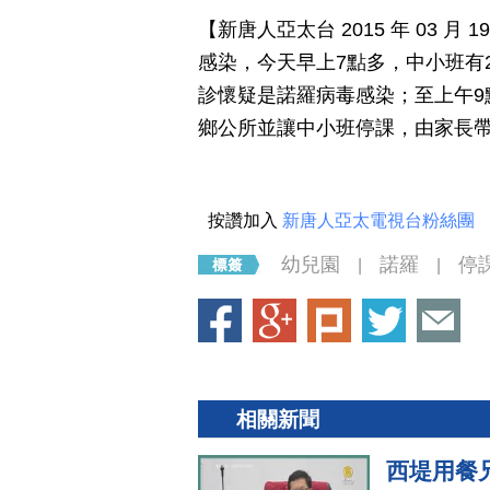
【新唐人亞太台 2015 年 03 
感染，今天早上7點多，中小班有
診懷疑是諾羅病毒感染；至上午9
鄉公所並讓中小班停課，由家長
按讚加入
新唐人亞太電視台粉絲團
幼兒園
諾羅
停
|
|
相關新聞
西堤用餐兄