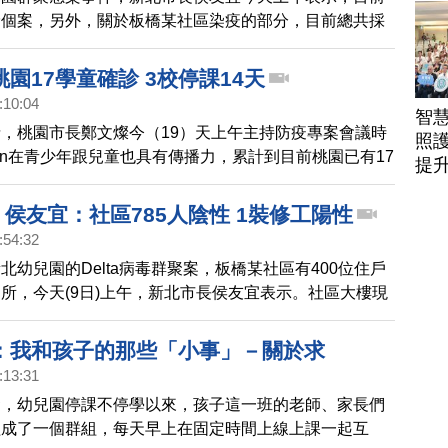
駕
診個案，另外，關於板橋某社區染疫的部分，目前總共採
，PCR全屬陰性。對於雙北校園接連傳出疫情，疫情警戒
三級，行政院長蘇貞昌上午表示，目前疫情逐漸穩定下
園17學童確診 3校停課14天
三級的條件。
:10:04
智
，桃園市長鄭文燦今（19）天上午主持防疫專案會議時
照護
con在青少年跟兒童也具有傳播力，累計到目前桃園已有17
提
。昨晚桃園市教育局也緊急發出公告，新街國小及其附
兒園、東安國小及附幼，停課14天。
ta 侯友宜：社區785人陰性 1裝修工陽性
:54:32
北幼兒園的Delta病毒群聚案，板橋某社區有400位住戶
所，今天(9日)上午，新北市長侯友宜表示。社區大樓現
篩檢結果全部陰性，1位非本大樓住戶裝修工人為陽性，感
查中。
：我和孩子的那些「小事」－關於求
:13:31
發，幼兒園停課不停學以來，孩子這一班的老師、家長們
組成了一個群組，每天早上在固定時間上線上課一起互