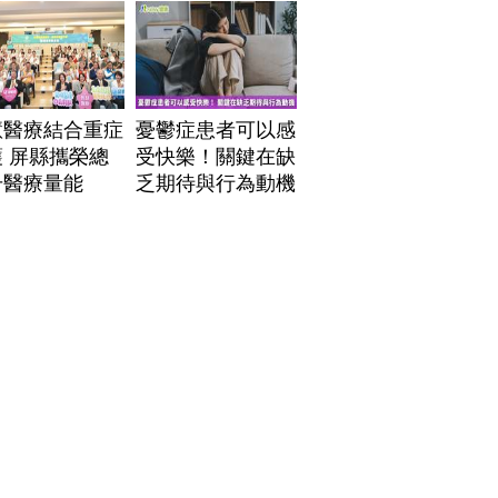
」危機
慧醫療結合重症
憂鬱症患者可以感
 屏縣攜榮總
受快樂！關鍵在缺
升醫療量能
乏期待與行為動機