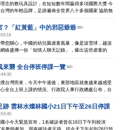
理念的教玩具設計，在短短數年間贏得多項國際大獎 今
台灣的年輕品牌，足跡遍佈全世界八十多個國家 協助無
自己獨特的優勢
官？「紅黃藍」中的邪惡爺爺
:03:18
們帶您關心，中國的幼兒園虐童風暴，像是滾雪球，越滾
，網絡盛傳一份「知情人聊天記錄」，爆出這些虐童的
醫生們」，是想要通過強姦幼童，來達到升官或延年益
行徑，都荒謬至極。
風來襲 全台停班停課一覽
:44:30
直撲台灣而來，今天中午過後，東部地區就會越來越感受
關心全台上班上課的情況。行政院人事行政總處公布，台
及花蓮縣秀林鄉的富世村、和平村，上午就宣布停止上
，綠島鄉宣布從下午開始停止上班上課。而花蓮縣、臺東
跡 雲林水燦林國小21日下午至26日停課
點過後停班停課，而宜蘭縣，今天晚上停止上班、上課，
:53:40
都照常上班、上課。
國小今天緊急宣布，1名確診者曾在16日下午到校演
7名教師參加，因有確診者足跡，從今天下午起到26日預