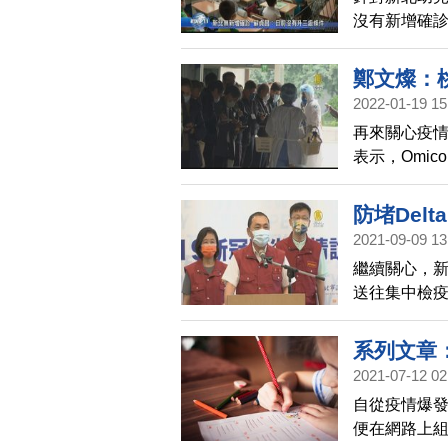
沒有新增確
檢了813人
是否會升為
鄭文燦：桃
來，沒有升
2022-01-19 15
再來關心疫情
表示，Omi
位學童確診
幼、小牛津幼
防堵Del
2021-09-09 13
繼續關心，新
送往集中檢疫
在有785人
染源正在調
系列文章
2021-07-12 02
​自從疫情爆
便在網路上