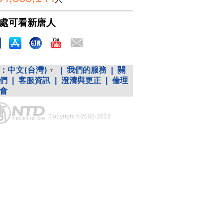
處可看新唐人
：
中文(台灣)
|
我們的服務
|
關
們
|
客服資訊
|
澄清與更正
|
倫理
會
Copyright ©2002-2023