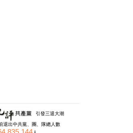
引發三退大潮
前退出中共黨、團、隊總人數
64,835,144
人