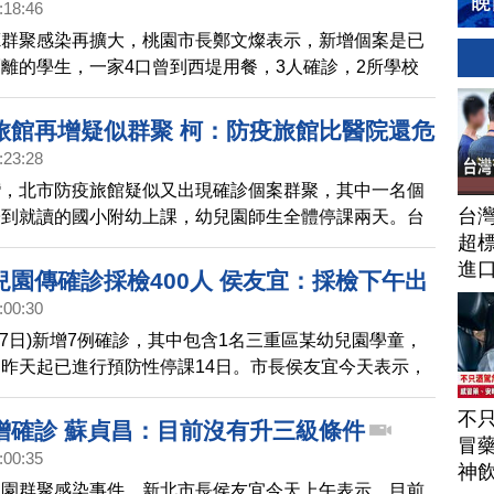
:18:46
廳群聚感染再擴大，桃園市長鄭文燦表示，新增個案是已
離的學生，一家4口曾到西堤用餐，3人確診，2所學校
而桃園市教育局也公布，國高中期末考後直接放寒假。
旅館再增疑似群聚 柯：防疫旅館比醫院還危
:23:28
灣，北市防疫旅館疑似又出現確診個案群聚，其中一名個
台
子到就讀的國小附幼上課，幼兒園師生全體停課兩天。台
超標
間防疫旅館疑似群聚案，台北市長柯文哲表示，以目前防
進
，防疫旅館比醫院還危險。
兒園傳確診採檢400人 侯友宜：採檢下午出
:00:30
17日)新增7例確診，其中包含1名三重區某幼兒園學童，
昨天起已進行預防性停課14日。市長侯友宜今天表示，
開始匡列採檢，共要採檢400人，結果預計下午出爐。
不
增確診 蘇貞昌：目前沒有升三級條件
冒
:00:35
神
兒園群聚感染事件，新北市長侯友宜今天上午表示，目前