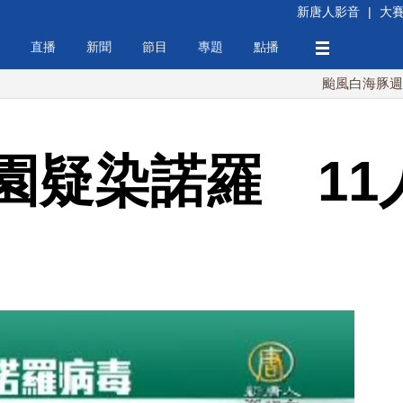
新唐人影音
|
大
直播
新聞
節目
專題
點播
颱風白海豚週末最接近
園疑染諾羅 11