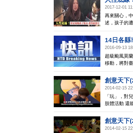
2017-12-01 11
再來關心，
述，孩子的
一位女教師
所謂的「造
14日各
2016-09-13 18
超級颱風莫
移動，將對
地區構成威
創意天下(
2014-02-15 22
「玩」，對兒
肢體活動 還
創意天下(
2014-02-15 22