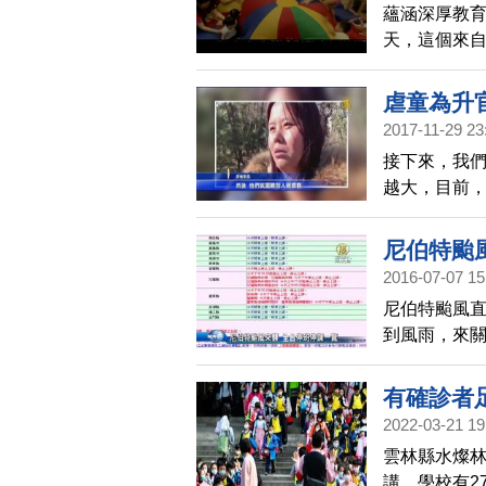
蘊涵深厚教育
天，這個來自
數孩童發展
虐童為升
2017-11-29 23
接下來，我
越大，目前
「爺爺叔叔
壽。所有的
尼伯特颱
2016-07-07 15
尼伯特颱風
到風雨，來
東縣蘭嶼鄉
班、上課外
有確診者足
縣，在下午4
2022-03-21 19
其他縣市，
雲林縣水燦林
講，學校有2