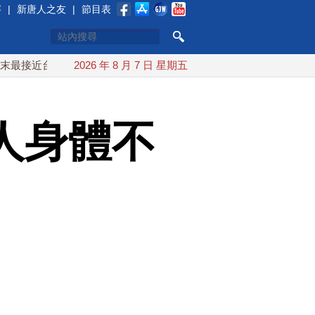
賽
|
新唐人之友
|
節目表
台灣 最快9日可能登陸中國
2026 年 8 月 7 日 星期五
台灣漢光首結合城鎮演習 AIT連
人身體不