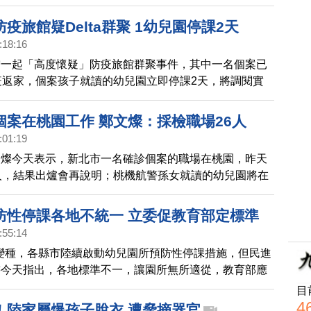
到三份作業讓孩子完成。
疫旅館疑Delta群聚 1幼兒園停課2天
:18:16
增一起「高度懷疑」防疫旅館群聚事件，其中一名個案已
疫返家，個案孩子就讀的幼兒園立即停課2天，將調閱實
足跡，持續匡列與採檢。
個案在桃園工作 鄭文燦：採檢職場26人
:01:19
文燦今天表示，新北市一名確診個案的職場在桃園，昨天
人，結果出爐會再說明；桃機航警孫女就讀的幼兒園將在
採，要確定安全無虞才會復課。
防性停課各地不統一 立委促教育部定標準
:55:14
ta變種，各縣市陸續啟動幼兒園所預防性停課措施，但民進
書今天指出，各地標準不一，讓園所無所適從，教育部應
協調，訂定明確的「預防性停課指引及後續因應措施」。
目
4
！陸家屬爆孩子脫衣.遭脅摘器官