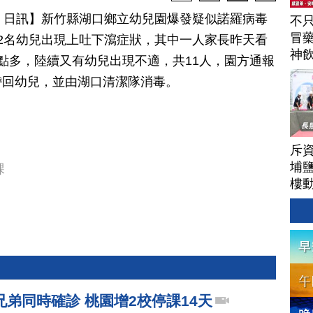
月 19 日訊】新竹縣湖口鄉立幼兒園爆發疑似諾羅病毒
不
冒
2名幼兒出現上吐下瀉症狀，其中一人家長昨天看
神
點多，陸續又有幼兒出現不適，共11人，園方通報
駕
帶回幼兒，並由湖口清潔隊消毒。
斥資
埔
課
樓
弟同時確診 桃園增2校停課14天