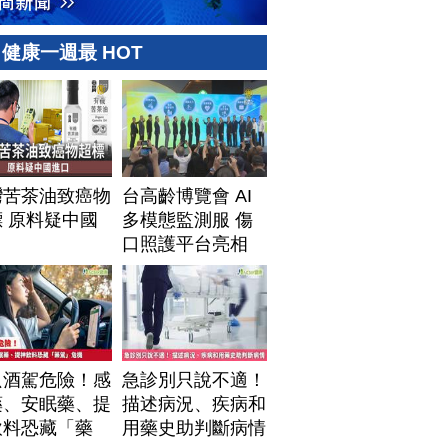
健康一週最 HOT
灣苦茶油致癌物
台高齡博覽會 AI
 原料疑中國
多模態監測服 傷
口
口照護平台亮相
只酒駕危險！感
急診別只說不適！
藥、安眠藥、提
描述病況、疾病和
飲料恐藏「藥
用藥史助判斷病情