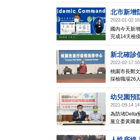
動，並出兩
北市新增防
2022-01-02 16
國內今天新
完成14天檢
聯制及警政
新北確診
2022-02-17 10
桃園市長鄭
採檢職場26
19日進行二
幼兒園預
2021-09-14 14
為防堵Del
黨立委黃國
和地方政府
人性底線