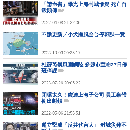
「請命書」曝光上海封城慘況 死亡自
殺頻傳
2022-04-08 21:32:36
不斷更新／小犬颱風全台停班課一覽
2023-10-03 20:35:17
杜蘇芮暴風圈觸陸 多縣市宣布27日停
班停課
2023-07-26 20:05:22
閉環太久！廣達上海子公司 員工集體
衝出封鎖
2022-05-06 21:56:51
趙立堅成「反共代言人」 封城災難不