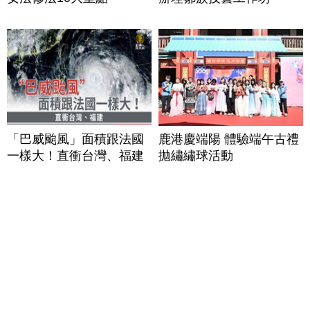
「巴威颱風」面積跟法國
鹿港慶端陽 體驗端午古禮
一樣大！直衝台灣、福建
拋繡繡球活動