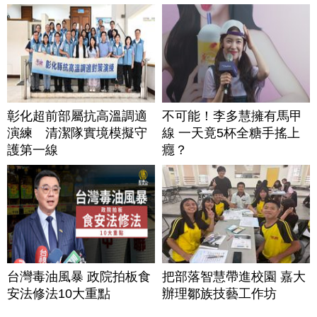
彰化超前部屬抗高溫調適
不可能！李多慧擁有馬甲
演練 清潔隊實境模擬守
線 一天竟5杯全糖手搖上
護第一線
癮？
台灣毒油風暴 政院拍板食
把部落智慧帶進校園 嘉大
安法修法10大重點
辦理鄒族技藝工作坊