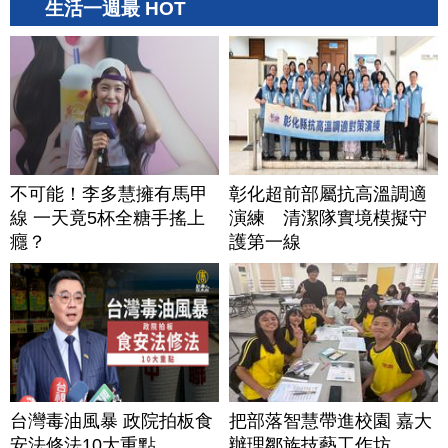
生活一週最 HOT
不可能！李多慧擁有馬甲
彰化超前部屬抗高溫調適
線 一天竟5杯全糖手搖上
演練 清潔隊實境模擬守
癮？
護第一線
台灣毒油風暴 政院拍板食
把部落智慧帶進校園 嘉大
安法修法10大重點
辦理鄒族技藝工作坊