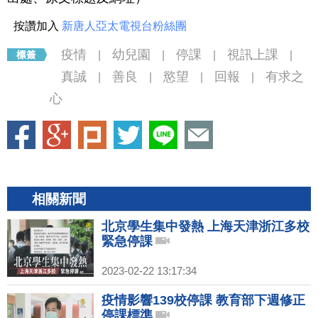
按讚加入
新唐人亞太電視台粉絲團
疫情
幼兒園
停課
視訊上課
|
|
|
|
真誠
善良
慾望
回報
有求之
|
|
|
|
心
相關新聞
北京學生集中發熱 上海天津浙江多校
緊急停課
2023-02-22 13:17:34
疫情影響139校停課 教育部下週修正
停課標準