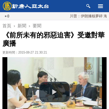
川普：伊朗擁核夢碎 海峽即將
首頁
›
新聞
›
要聞
《前所未有的邪惡迫害》受邀對華
廣播
更新時間：2015-08-27 21:30:21