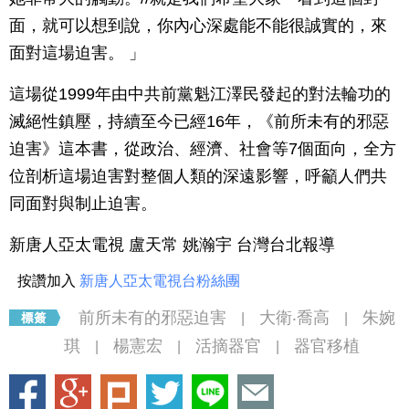
面，就可以想到說，你內心深處能不能很誠實的，來
面對這場迫害。 」
這場從1999年由中共前黨魁江澤民發起的對法輪功的
滅絕性鎮壓，持續至今已經16年，《前所未有的邪惡
迫害》這本書，從政治、經濟、社會等7個面向，全方
位剖析這場迫害對整個人類的深遠影響，呼籲人們共
同面對與制止迫害。
新唐人亞太電視 盧天常 姚瀚宇 台灣台北報導
按讚加入
新唐人亞太電視台粉絲團
前所未有的邪惡迫害
大衛‧喬高
朱婉
|
|
琪
楊憲宏
活摘器官
器官移植
|
|
|