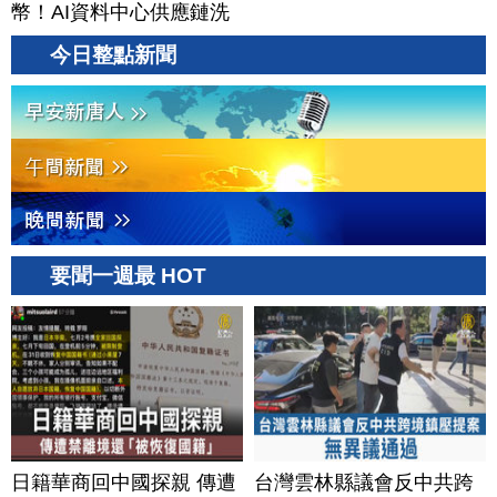
幣！AI資料中心供應鏈洗
牌？台灣喜迎轉單！成關
今日整點新聞
鍵樞紐？｜#財經新聞
│20260805 (三)
要聞一週最 HOT
日籍華商回中國探親 傳遭
台灣雲林縣議會反中共跨