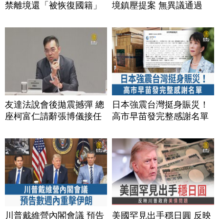
禁離境還「被恢復國籍」
境鎮壓提案 無異議通過
友達法說會後拋震撼彈 總
日本強震台灣挺身賑災！
座柯富仁請辭張博儀接任
高市早苗發完整感謝名單
川普戴維營內閣會議 預告
美國罕見出手穩日圓 反映