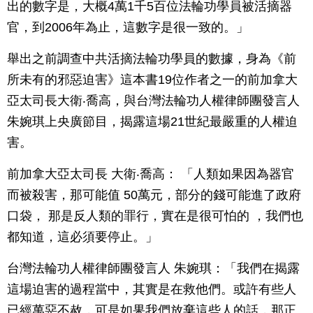
出的數字是，大概4萬1千5百位法輪功學員被活摘器
官，到2006年為止，這數字是很一致的。」
舉出之前調查中共活摘法輪功學員的數據，身為《前
所未有的邪惡迫害》這本書19位作者之一的前加拿大
亞太司長大衛‧喬高，與台灣法輪功人權律師團發言人
朱婉琪上央廣節目，揭露這場21世紀最嚴重的人權迫
害。
前加拿大亞太司長 大衛‧喬高： 「人類如果因為器官
而被殺害，那可能值 50萬元，部分的錢可能進了政府
口袋， 那是反人類的罪行，實在是很可怕的 ，我們也
都知道，這必須要停止。」
台灣法輪功人權律師團發言人 朱婉琪：「我們在揭露
這場迫害的過程當中，其實是在救他們。或許有些人
已經萬惡不赦，可是如果我們放棄這些人的話，那正