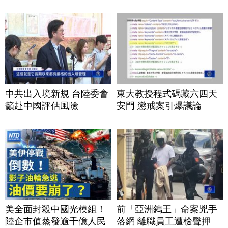
中共出入境新規 台陸委會
東大教授程式碼藏六四天
籲赴中國評估風險
安門 懲戒案引爆議論
美全面封殺中國光模組！
前「亞洲鎢王」命案兇手
陸企市值蒸發逾千億人民
落網 離職員工遭檢聲押