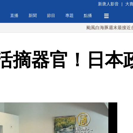
新唐人影音
|
大
直播
新聞
節目
專題
點播
颱風白海豚週末最接近台灣 最快
活摘器官！日本