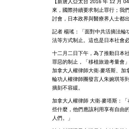
【新唐人亞太台 2016 年 12 
來，國際持續要求制止罪行；我
討會，日本政界與醫療界人士都
記者 楊瑤：「面對中共活摘法輪
法等方式制止。這也是日本社會
十二月二日下午，為了推動日本
罪惡的制止，「移植旅遊考量會
加拿大人權律師大衛‧麥塔斯、加
輪功人權律師團發言人朱婉琪等
摘刻不容緩。
加拿大人權律師 大衛‧麥塔斯：
些什麼，他們應該利用享有自由
人們。」