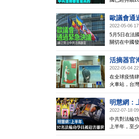
專訪時表示
歐議會通
2022-05-06 17
5月5日在法
關切在中國
上活摘器官
允許包括聯
活摘器官
立監督。
2022-05-04 22
在全球疫情
火車站，台
希望世界持
明慧網：
2022-07-18 09
中共對法輪功
上半年，至少
副教授、警