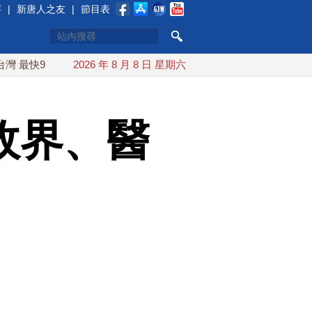
賽
|
新唐人之友
|
節目表
9日可能登陸中國
2026 年 8 月 8 日 星期六
台灣漢光首結合城鎮演習 AIT連續發文讚「
政界、醫