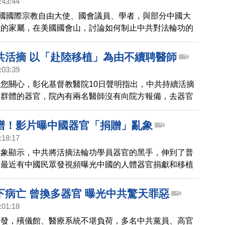
:43:44
美國國際宗教自由大使、國會議員、學者，與部分中國大
員的家屬，在美國國會山，討論如何制止中共對法輪功的
共活摘 以「赴陸移植」為由不續聘醫師
:03:39
您關心，彰化基督教醫院10日聲明指出，中共持續活摘
等群體的器官，院內有兩名醫師沒有向院方報備，去器官
中國大陸進行器官移植手術，有違反醫療倫理的疑慮，因
聘兩名醫師。
譜！影片曝中國器官「捐贈」亂象
:18:17
跡象顯示，中共將活摘法輪功學員器官的黑手，伸到了普
。最近有中國民眾發視頻曝光中國的人體器官捐獻和移植
搞得人心惶惶。
下病亡 曾換多器官 曝光中共驚天罪惡
:01:18
爆發，殯儀館、醫療系統不堪負荷，多名中共黨員、高官