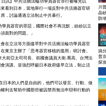
月 04 日訊】中共活摘法輪功學員器官罪行被曝光以
川
們來看到日本，當地舉行一場反對中共活摘器官研
晶矽
出席，討論通過立法制止中共暴行。
防
功學員器官的罪惡，國際社會不再沈默，紛紛以立
必須面對的問題。」
社會在立法等方面儘早對中共活摘法輪功學員器官
搞
」在東京主辦了「思考器官移植的濫用」研討會。
普京
拿大前亞太司司長、前國會議員大衛‧喬高、台灣法
探
到會演講。並強烈呼籲日本政府儘早立法，制止活
「在日本的人們是自由的，他們可以發言、行動、做
的權利去幫助中國那些被囚禁而無法申辯和行動的