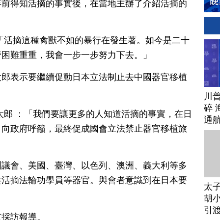
年前得知活摘的事實後，在當地主辦了介紹活摘的
「活摘這種禽獸不如的暴行在發生著。如今是二十
管困難重重，我會一步一步努力下去。」
太郎表示要繼續促動日本立法制止去中國器官移植
川
碎 
太郎 ：「我們要讓更多的人知道活摘的事實，在日
通
，向政府呼籲，最終促成國會立法禁止器官移植旅
洲議會、美國、臺灣、以色列、澳洲、義大利等多
共活摘法輪功學員等器官。與會者意識到在日本要
太
胡小
引
京採訪報導。