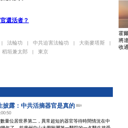
器官還活者？
霍
將
法輪功
中共迫害法輪功
大衛麥塔斯
|
|
|
|
收
稻垣兼太郎
東京
|
生披露：中共活摘器官是真的
:00:50
植數量位居世界第二，異常超短的器官等待時間情況在中
0幾年了。前廣州中山大學附屬第一醫院的一名醫生接受