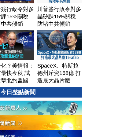
普簽行政令對多
川普簽行政令對多
課15%關稅
晶矽課15%關稅
堵中共傾銷
防堵中共傾銷
分化？美情報：
SpaceX、特斯拉
最快今秋 試
德州斥資168億 打
攻擊北約盟國
造最大晶片廠
Terafab
今日整點新聞