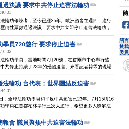
通過決議 要求中共停止迫害法輪功
:40:01
隨
法輪功修煉者，至今已經25年。歐洲議會在週四，進行
以壓倒性票數通過決議，要求中共立即停止迫害法輪功，
國，被非法判刑的法輪功學員。決議要還求歐盟成員國暫
語言
所有引渡條約，支持對法輪功學員受迫害的案件進行國際
學員720遊行 要求停止迫害
於我
:16:03
委員
法輪功學員，當地時間7月20號，在首爾市中心舉行盛
中共停止持續了23年的殘酷迫害。來看記者韓霏的現場
援法輪功 台代表：世界團結反迫害
:44:01
0日，全球法輪功學員和平反中共迫害已23年。7月15與16
輪功學員在首都柏林舉行三次大遊行，希望更多人瞭解法
中共暴行。德國國會議員呼籲聯邦政府和全世界嚴厲制裁
權行為，一起見證中共暴政的終結。
簡報會 議員聚焦中共迫害法輪功