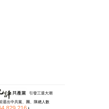
引發三退大潮
前退出中共黨、團、隊總人數
64,829,216
人