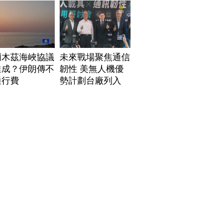
爾木茲海峽協議
未來戰場聚焦通信
達成？伊朗傳不
韌性 美無人機優
通行費
勢計劃台廠列入