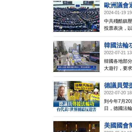
歐洲議會
2024-01-19 19
中共殘酷鎮壓
投票表決，
並釋放在中
停與中國的
韓國法輪功
調查。
2022-07-21 13
韓國各地部分
大遊行，要求
報導。
德議員聲
2022-07-20 18
到今年7月2
日，德國法
輪功真相與
中共侵犯人
美國國會