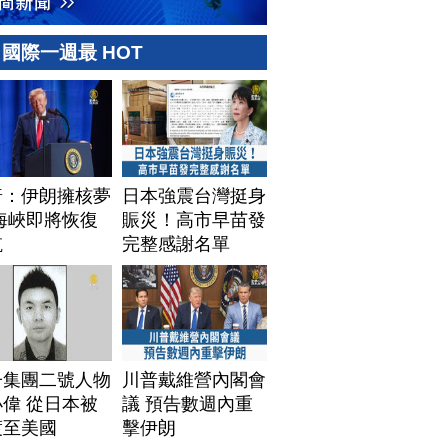
國際一週最 HOT
普：伊朗擁核夢
日本強震台灣挺身
海峽即將恢復
賑災！高市早苗發
航
完整感謝名單
子集團二號人物
川普戴維營內閣會
偉 從日本被
議 預告數週內重
渡至美國
擊伊朗