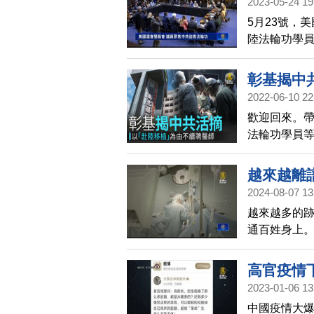
2023-05-24 19
5月23號，
陸法輪功學
迫害。
彰基揭中
2022-06-10 22
歡迎回來。帶
法輪功學員
來源不明的
此決定不續
越來越離
2024-08-07 13
越來越多的
通百姓身上
亂象，已經
高官疫情
2023-01-06 13
中國疫情大