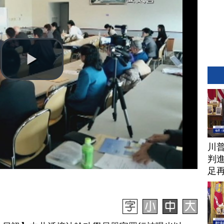
川
判進
足