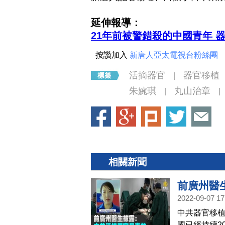
延伸報導：
21年前被警錯殺的中國青年 
按讚加入
新唐人亞太電視台粉絲團
活摘器官
器官移植
|
朱婉琪
丸山治章
|
|
相關新聞
前廣州醫
2022-09-07 17
中共器官移
國已經持續2