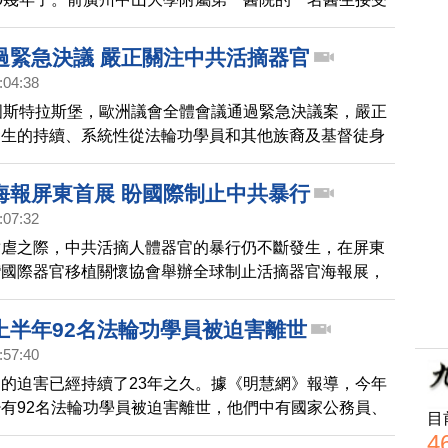
，中共活摘器官是真的。
過緊急決議 嚴正關注中共活摘器官
:04:38
國斯特拉斯堡，歐洲議會全體會議通過緊急決議案，嚴正
發生的持續、系統性從法輪功學員和其他族裔及基督徒身
的報導。呼籲中共當局迅速回應關於活摘器官的指控，並
合國人權事務高級專員辦事處在內的國際人權機制進行獨
海報屏東首展 盼國際制止中共暴行
:07:32
肆虐之際，中共活摘人體器官的暴行仍不斷發生，在屏東
灣國際器官移植關懷協會舉辦全球制止活摘器官海報展，
續關注、伸出援手，制止中共的惡行。
上半年92名法輪功學員被迫害離世
:57:40
的迫害已經持續了23年之久。據《明慧網》報導，今年
有92名法輪功學員被迫害離世，他們中有國家公務員、
目
察、工程師等，都曾是社會各個階層的精英。
4