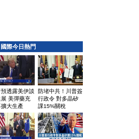
國際今日熱門
普預透露美伊談
防堵中共！川普簽
展 美彈藥充
行政令 對多晶矽
再擴大生產
課15%關稅