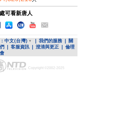
處可看新唐人
：
中文(台灣)
|
我們的服務
|
關
們
|
客服資訊
|
澄清與更正
|
倫理
會
Copyright ©2002-2025