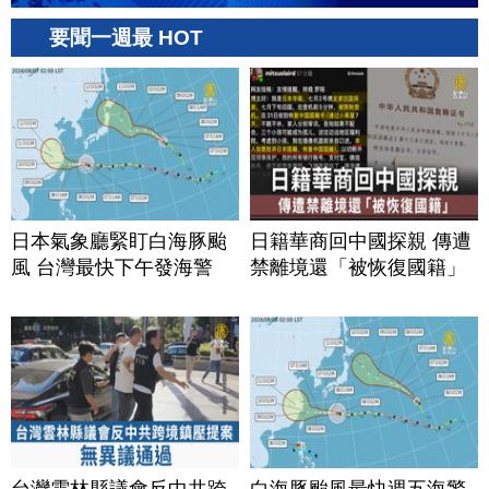
要聞一週最 HOT
日本氣象廳緊盯白海豚颱
日籍華商回中國探親 傳遭
風 台灣最快下午發海警
禁離境還「被恢復國籍」
台灣雲林縣議會反中共跨
白海豚颱風最快週五海警