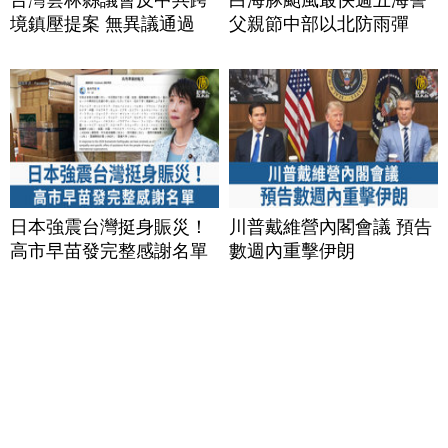
境鎮壓提案 無異議通過
父親節中部以北防雨彈
日本強震台灣挺身賑災！
川普戴維營內閣會議 預告
高市早苗發完整感謝名單
數週內重擊伊朗