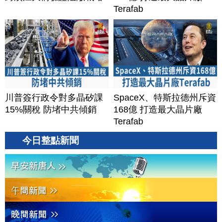
Terafab
川普簽行政令對多晶矽課
SpaceX、特斯拉德州斥資
15%關稅 防堵中共傾銷
168億 打造最大晶片廠
Terafab
今日整點新聞