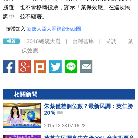
勝選，也不會移轉投票，顯示「棄保效應」在這次民
調中，並不顯著。
按讚加入
新唐人亞太電視台粉絲團
2016總統大選
台灣智庫
民調
棄
|
|
|
保效應
相關新聞
朱蔡僅差個位數？最新民調：英仁勝
20％
2015-12-23 07:16:22