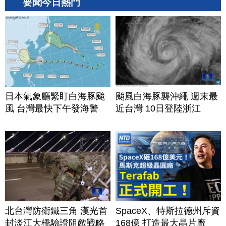
要聞今日熱門
日本氣象廳緊盯白海豚颱
颱風白海豚襲沖繩 週末最
風 台灣最快下午發海警
近台灣 10日登陸浙江
北台灣防衛鐵三角 漢光首
SpaceX、特斯拉德州斥資
封淡江大橋驗證阻敵戰略
168億 打造最大晶片廠