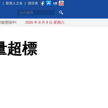
賽
|
新唐人之友
|
節目表
國
台灣漢光首結合城鎮演習 AIT連續發文讚「韌性台灣」
2026 年 8 月 8 日 星期六
量超標