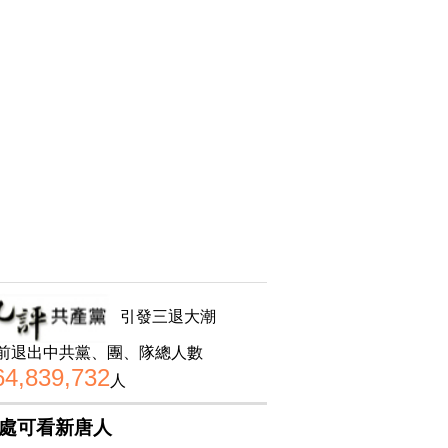
引發三退大潮
前退出中共黨、團、隊總人數
64,839,732
人
處可看新唐人