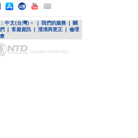
：
中文(台灣)
|
我們的服務
|
關
們
|
客服資訊
|
澄清與更正
|
倫理
會
Copyright ©2002-2023