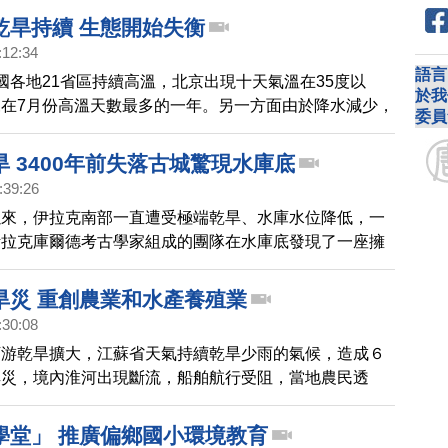
登之前曾承諾在上任第一天就提到，要重新加入世界衛生
乾旱持續 生態開始失衡
)。但備忘錄中並沒有提到此事。
:12:34
語言
國各地21省區持續高溫，北京出現十天氣溫在35度以
於我
在7月份高溫天數最多的一年。另一方面由於降水減少，
委員
續，導致生態開始失衡。
 3400年前失落古城驚現水庫底
:39:26
以來，伊拉克南部一直遭受極端乾旱、水庫水位降低，一
伊拉克庫爾德考古學家組成的團隊在水庫底發現了一座擁
歷史的古城遺址。
旱災 重創農業和水產養殖業
:30:08
下游乾旱擴大，江蘇省天氣持續乾旱少雨的氣候，造成６
旱災，境內淮河出現斷流，船舶航行受阻，當地農民透
創當地農業和水產養殖業，造成菜價和糧價上漲。
學堂」 推廣偏鄉國小環境教育