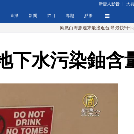
新唐人影音
|
大
直播
新聞
節目
專題
點播
颱風白海豚週末最接近台灣 最快9日可能登陸中
地下水污染鈾含