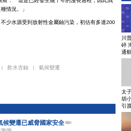
根斯：「這是已經發生幾十年的漫長過程，因此我
這種情況。」
不少水源受到放射性金屬鈾污染，初估有多達200
川
碎 
通
飲水含鈾
氣候變遷
|
|
太
胡小
引
氣候變遷已威脅國家安全
:38:06