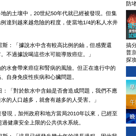
防
地的土壤中，20世紀50年代就已經被發現。但集
例達到越來越危險的程度，使當地1/4的私人水井
。
搞
雷斯：「據說水中含有較高比例的鈾，但感覺還
普京
它。不過據說喝這些水可能導致癌症。」
探
鈾的水會帶來癌症和腎病的風險。但正在進行中的
陷、自身免疫性疾病和心臟問題。
日：「對於飲水中含鈾是否會造成問題，我們不應
種水的人口越多，就會有越多的人受害。」
查發現，加州政府和地方當局2010年以來，已經至
染超過健康安全上限的公共供水系統。