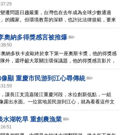
:37:29
候變遷問題日趨嚴重，台灣也在去年成為全球少數通過
法」的國家。但環境教育的深耕，也許比法律規範，要來
份問卷調查顯示，全台25縣市偏鄉地區中的490所學
9.5%都認同環境教育的重要性，不過卻有高達96%的學
！李奧納多得獎感言被推爆
資源不足的問題。帶您來關心。
:38:50
李奧納多狄卡皮歐終於拿下第一座奧斯卡獎，他的得獎感
團隊外，還呼籲大眾關注環保議題，他的得獎感言影片，
被瘋狂轉載。
佛像顯 重慶市民游到江心尋傳統
:31:59
旱，讓長江支流嘉陵江重慶河段，水位創新低點，一組
石像露出水面。一位當地居民游到江心，就為看看這件文
淡水湖乾旱 重創農漁業
:16:51