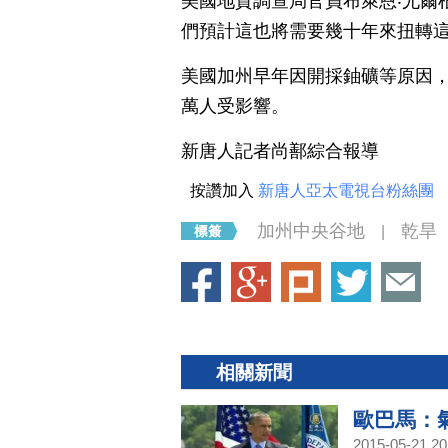
美國地質調查局官員布萊恩‧尤爾
們預計這也將需要幾十年來扭轉
美國加州早年因開採鈾礦等原因，
萬人受影響。
新唐人記者尚鄯綜合報導
按讚加入
新唐人亞太電視台粉絲團
加州中央谷地
乾旱
|
相關新聞
歐巴馬：
2015-05-21 20