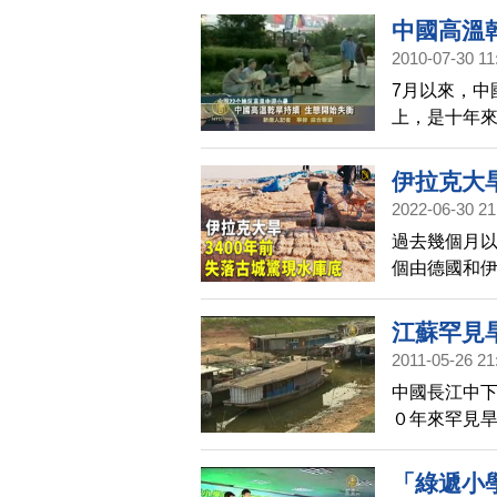
外，儘管拜
中國高溫
組織(WHO
2010-07-30 11
7月以來，中
上，是十年來
各地乾旱持
伊拉克大旱
2022-06-30 21
過去幾個月
個由德國和
有3400年
江蘇罕見
2011-05-26 21
中國長江中
０年來罕見
露，旱災重
「綠遞小