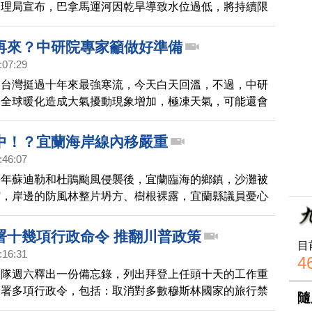
管理局宣布，巴拿馬運河因乾旱導致水位過低，將持續限
數量，而這個「限航令」將延續至少10個月。
再來？中研院專家籲做好準備
:07:29
，台灣挺過十年來最強寒流，今天白天回溫，不過，中研
，全球暖化造成大氣擾動現象增加，極凍天氣，可能還會
中！？宜蘭海岸線內移嚴重
:46:07
去年蘇迪勒和杜鵑颱風侵襲後，宜蘭臨海的鄉鎮，沙灘被
縮，岸邊的防風林整片坍方、樹根裸露，宜蘭縣議員憂心
造成安全的問題，呼籲政府盡快研擬因應對策。
署十幾項行政命令 推翻川普政策
目
:16:31
4
團隊週六釋出一份備忘錄，列出拜登上任頭十天的工作重
簽署多項行政令，包括：取消對多數穆斯林國家的旅行禁
隨
入巴黎氣候協定，改變川普總統的移民、氣候等政策。另