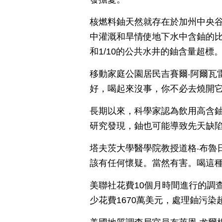
核燃料鈾天然就存在於加州中央谷
中灌溉和旱情使地下水中含鈾的比
和1/10的公共水井的鈾含量超標
移動家庭公園居民吉賽爾‧阿爾瓦
好，喝起來沒事，你不必去燒開
長期以來，科學家認為飲用高含
研究發現，鈾也可能導致先天缺
塔夫茨大學醫學院教授道格‧布魯
該有任何懷疑。當然有害。喝這
美聯社花費10個月時間進行的調
少花費1670萬美元，處理鈾污