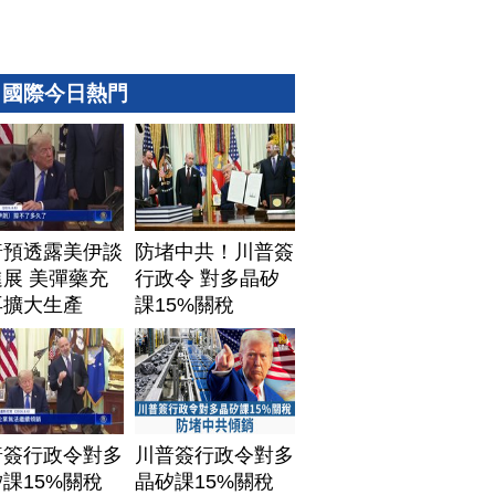
國際今日熱門
普預透露美伊談
防堵中共！川普簽
展 美彈藥充
行政令 對多晶矽
再擴大生產
課15%關稅
普簽行政令對多
川普簽行政令對多
課15%關稅
晶矽課15%關稅