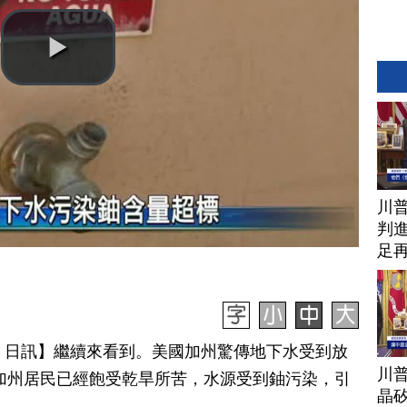
川
判進
足
月 10 日訊】繼續來看到。美國加州驚傳地下水受到放
川
加州居民已經飽受乾旱所苦，水源受到鈾污染，引
晶矽