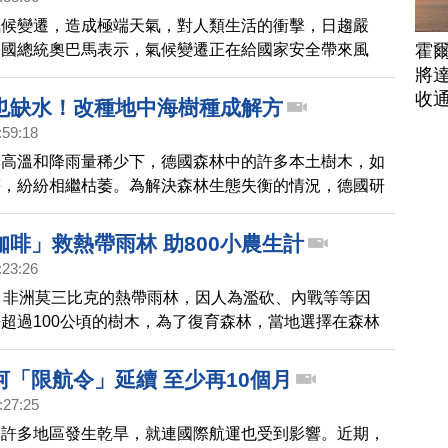
氣候變遷，造成極端天氣，對人類生活的衝擊，日趨嚴
霍
美國總統奧巴馬表示，氣候變遷正在給國家安全帶來風
將
收
也缺水！改種地中海樹種成解方
:59:18
季高溫和降雨量稀少下，德國森林中的許多本土樹木，如
等，紛紛相繼枯萎。為解決森林生態失衡的情況，德國研
較能適應高溫少雨的地中海樹種，經過9年，這些地中海
活，讓森林改造計畫看見成功的希望。
啡」救熱帶雨林 助800小農生計
:23:26
，非洲莫三比克的熱帶雨林，因人為濫砍、內戰等等因
超過100公頃的樹木，為了復育森林，當地選擇在森林
要樹蔭且能抗旱的咖啡樹，透過想要種咖啡就需要種樹的
讓森林日益茂密，同時幫助了數百位小農有穩定的收入。
河「限航令」延續 至少再10個月
:27:25
，許多地區發生乾旱，就連國際航運也受到影響。近期，