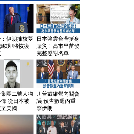
普：伊朗擁核夢
日本強震台灣挺身
海峽即將恢復
賑災！高市早苗發
航
完整感謝名單
子集團二號人物
川普戴維營內閣會
偉 從日本被
議 預告數週內重
渡至美國
擊伊朗