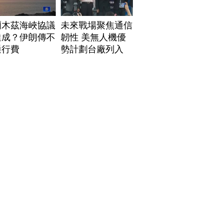
爾木茲海峽協議
未來戰場聚焦通信
達成？伊朗傳不
韌性 美無人機優
通行費
勢計劃台廠列入