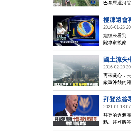
巴拿馬運河
制過境的船舶
極凍還會
2016-01-26 20
繼續來看到
院專家觀察
再出現。
國土流失
2016-02-20 20
再來關心，
嚴重沖蝕內
國土流失，
拜登欲簽
2021-01-18 07
拜登的過渡
點。拜登將
令，重新加