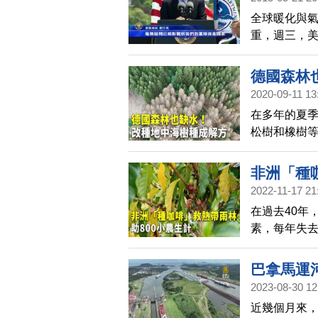
全球暖化與
重，週三，
險。
德國森林
2020-09-11 13
在多年的夏
松樹和橡樹
究人員改種植
樹種成功存
非洲「種咖
2022-11-17 21
在過去40年
素，每年失去
中種植了需
概念，成功
巴拿馬運
2023-08-30 12
近幾個月來