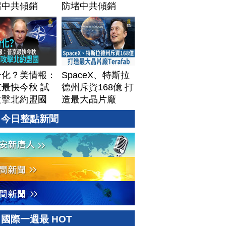
堵中共傾銷
防堵中共傾銷
分化？美情報：
SpaceX、特斯拉
最快今秋 試
德州斥資168億 打
攻擊北約盟國
造最大晶片廠
Terafab
今日整點新聞
國際一週最 HOT