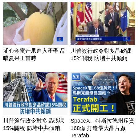
埔心金蜜芒果進入產季 品
川普簽行政令對多晶矽課
嚐夏果正當時
15%關稅 防堵中共傾銷
川普簽行政令對多晶矽課
SpaceX、特斯拉德州斥資
15%關稅 防堵中共傾銷
168億 打造最大晶片廠
Terafab