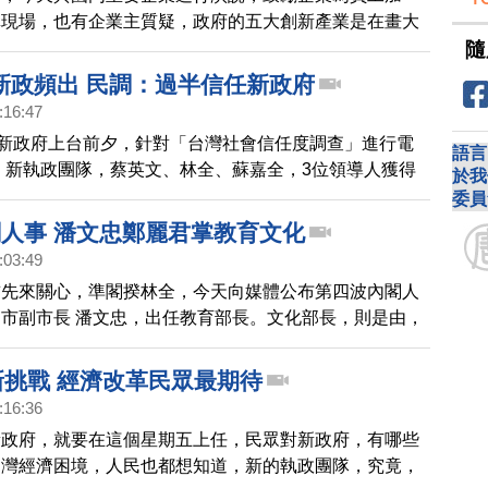
講現場，也有企業主質疑，政府的五大創新產業是在畫大
隨
其花資源看未來，不如趕快解決現有問題。
新政頻出 民調：過半信任新政府
:16:47
0新政府上台前夕，針對「台灣社會信任度調查」進行電
語言
，新執政團隊，蔡英文、林全、蘇嘉全，3位領導人獲得
於我
，更有6成5對蔡英文表達信任。而新世代對小英總統的
委員
2.4%，明顯高於長輩。
閣人事 潘文忠鄭麗君掌教育文化
:03:49
首先來關心，準閣揆林全，今天向媒體公布第四波內閣人
市副市長 潘文忠，出任教育部長。文化部長，則是由，
區立委鄭麗君接棒。
新挑戰 經濟改革民眾最期待
:16:36
新政府，就要在這個星期五上任，民眾對新政府，有哪些
台灣經濟困境，人民也都想知道，新的執政團隊，究竟，