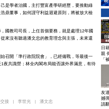
自己是學者治國，主打豐富產學研經歷，要推動綠
是浩鼎董事，如何謹守利益迴避原則，將被放大檢
，國教司司長，上任首個要務，就是處理12年國
，從來沒有聽過潘文忠的教育理念與主張，未來還
日
親 
開始召開「準行政院院會」，已經備戰，等最後一
「
天1夜共識營；林全內閣布局能否讓外界滿意，有待
友
撼彈
0交接
李世光
潘文忠
|
|
請