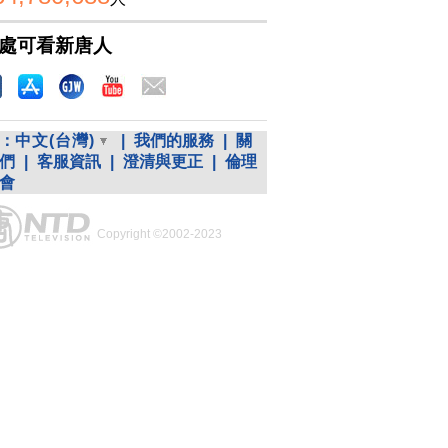
處可看新唐人
：
中文(台灣)
|
我們的服務
|
關
們
|
客服資訊
|
澄清與更正
|
倫理
會
Copyright ©2002-2023