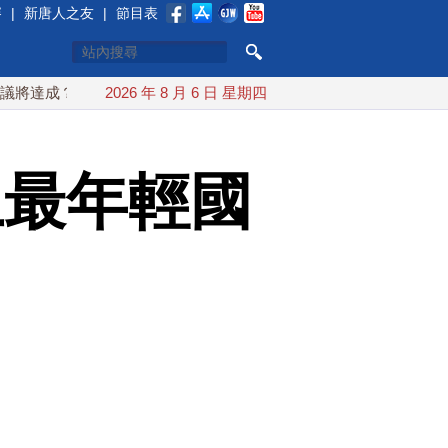
賽
|
新唐人之友
|
節目表
？伊朗傳不收通行費
2026 年 8 月 6 日 星期四
配合漢光 總統賴清德親登雲豹前進圓山指
上最年輕國