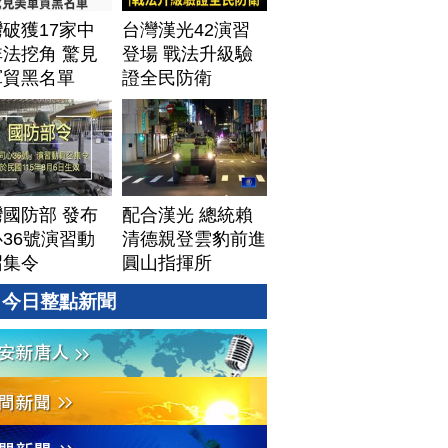
│20260805 (三)
破獲17家中
台灣漢光42演習
法挖角 驚見
登場 戰法升級驗
軍貿黑名單
證全民防衛
國防部 發布
配合漢光 總統賴
36號演習動
清德親登雲豹前進
召集令
圓山指揮所
今日整點新聞