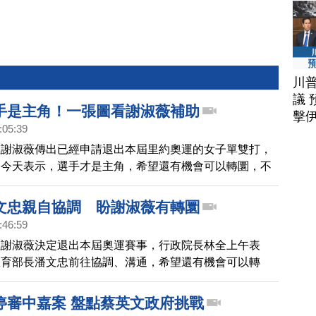
川
議 
手是主角！一張圖看謝淑薇補助
擊
:05:39
姐謝淑薇傳出已經申請退出本屆里約奧運的女子單雙打，
全今天表示，選手才是主角，希望還有機會可以轉圜，不
天公布謝淑薇過去十多年來的補助與贊助經費，再度引發
文忠親自協調 盼謝淑薇有轉圜
:46:59
姐謝淑薇決定退出本屆奧運賽事，行政院長林全上午表
教育部長潘文忠前往協調、溝通，希望還有機會可以轉
停審中嘉案 盤點蔡英文政府挑戰