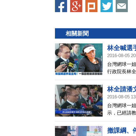
相關新聞
林全喊選
2016-08-05 20
台灣網球一
行政院長林
過體育署昨
爭議。
林全請潘
2016-08-05 13
台灣網球一
示，已經請
圜。
撤課綱、