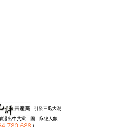
引發三退大潮
前退出中共黨、團、隊總人數
64,780,688
人