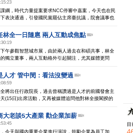
:15:23
課綱，時代力量提案要求NCC停審中嘉案，今天也在民
勢下表決通過，引發國民黨罷佔主席臺抗議，院會議事也
520之後的新政府，執政團隊還將面臨哪些挑戰？帶您
任林全一日隨扈 兩人互動成焦點
:30:19
，下午參觀智慧城市展，由於兩人過去在和碩共事，林全
碩的獨立董事，兩人互動格外引起關注，尤其媒體更問
政府有意邀請童子賢入閣。
是人才 管中閔：看法沒變過
:08:59
林全將出任行政院長，過去曾稱讚過是人才的前國發會主
天(15日)出席活動，又再被媒體追問他對林全接閣揆的
說，他對林全的看法，沒有變。
商大老談5大產業 勸企業加薪
:53:45
目
4
全，今天與國內重要企業進行演說，鼓勵企業為員工加