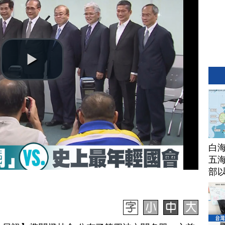
白
五海
部