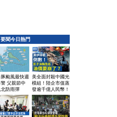
要聞今日熱門
海豚颱風最快週
美全面封殺中國光
警 父親節中
模組！陸企市值蒸
以北防雨彈
發逾千億人民幣！
AI資料中心供應鏈
洗牌？台灣喜迎轉
單！成關鍵樞紐？
｜#財經新聞