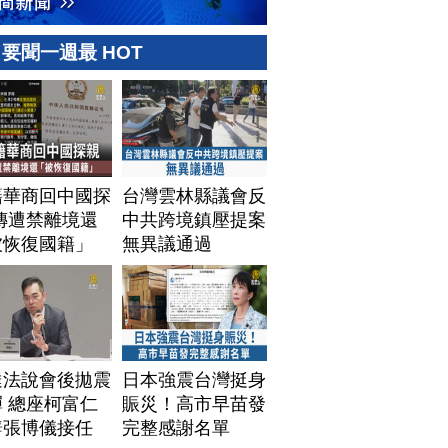
要聞一週最 HOT
籍華商回中國探
台灣雲林縣議會反
傳遭禁離境還
中共跨境鎮壓提案
被恢復國籍」
無異議通過
達法說會後拋震
日本強震台灣挺身
 總座柯富仁
賑災！高市早苗發
辭張博儀接任
完整感謝名單