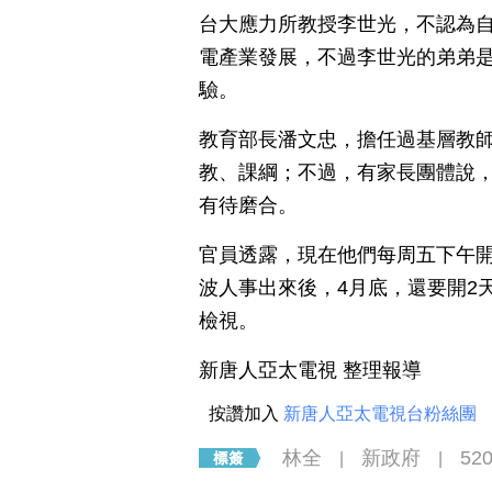
台大應力所教授李世光，不認為
電產業發展，不過李世光的弟弟
驗。
教育部長潘文忠，擔任過基層教師
教、課綱；不過，有家長團體說
有待磨合。
官員透露，現在他們每周五下午
波人事出來後，4月底，還要開2
檢視。
新唐人亞太電視 整理報導
按讚加入
新唐人亞太電視台粉絲團
林全
新政府
52
|
|