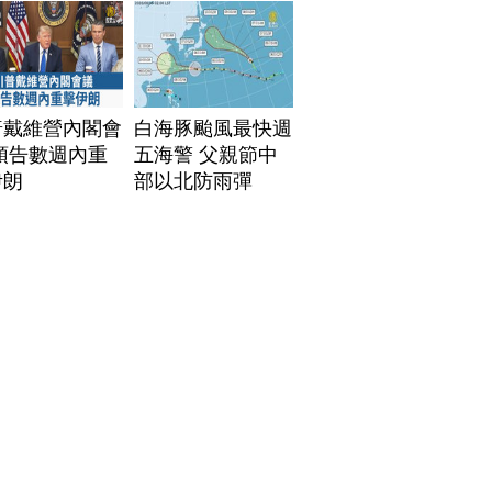
普戴維營內閣會
白海豚颱風最快週
預告數週內重
五海警 父親節中
伊朗
部以北防雨彈