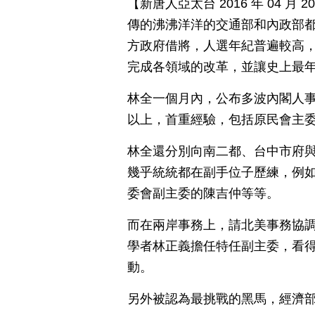
【新唐人亞太台 2016 年 04 
傳的沸沸洋洋的交通部和內政部
方政府借將，人選年紀普遍較高
完成各領域的改革，並讓史上最
林全一個月內，公布多波內閣人事
以上，首重經驗，包括原民會主
林全還分別向南二都、台中市府與
幾乎統統都在副手位子歷練，例
委會副主委的陳吉仲等等。
而在兩岸事務上，請北美事務協
學者林正義擔任特任副主委，看
動。
另外被認為最挑戰的黑馬，經濟