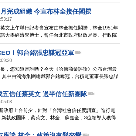
繼續是我們「聚焦民主520」的深入報導。
4月完成組織 今宣布林全接任閣揆
:53:17
英文上午舉行記者會宣布由林全擔任閣揆，林全1951年
利諾大學經濟學博士，曾任台北市政府財政局長、行政院
長、財政部長、總統府國策顧問。現任國立臺灣大學經濟
授、新境界智庫執行長、小英教育基金會董事。
CEO！郭台銘張忠謀冠亞軍
:09:20
行長，您知道是誰嗎？今天《哈佛商業評論》公布台灣最
O，其中由鴻海集團總裁郭台銘奪冠，台積電董事長張忠謀
當然現場媒體焦點，還是聚焦在新政府的人事內閣布局，
不少建議。
六成五信任蔡英文 過半信任新團隊
:05:03
0新政府上台前夕，針對「台灣社會信任度調查」進行電
，新執政團隊，蔡英文、林全、蘇嘉全，3位領導人獲得
，更有6成5對蔡英文表達信任。而新世代對小英總統的
2.4%，明顯高於長輩。
方座談 林全：政策沒有髮夾彎