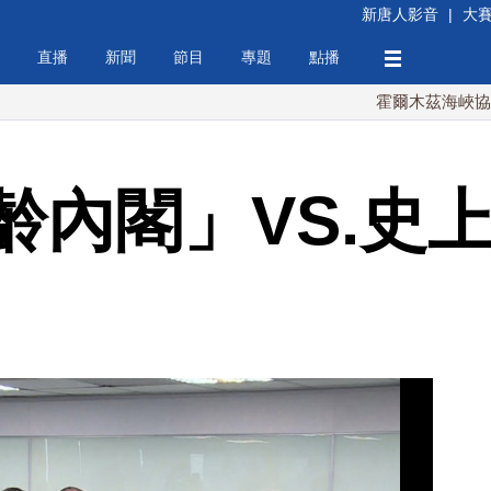
新唐人影音
|
大
直播
新聞
節目
專題
點播
霍爾木茲海峽協議將達成
齡內閣」VS.史