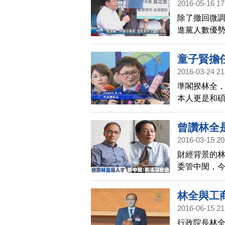
2016-05-16 17
除了撤回微調
進黨人數優
因此停擺。而
了解。
童子賢擔
2016-03-24 21
準閣揆林全
本人更是和
到，是否新
曾讚林全
2016-03-15 20
財經背景的
委管中閔，今
看法，管爺
林全與工
2016-06-15 21
行政院長林