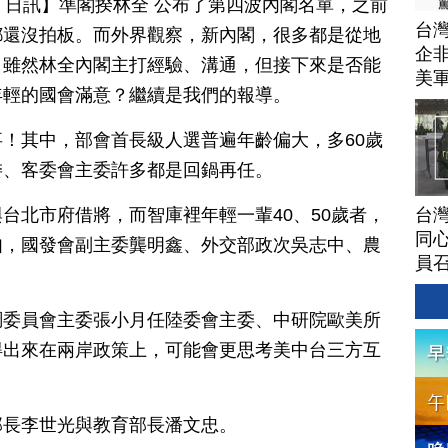
月 20 日訊】準閣揆林全 公布了第四波內閣名單，之前
台灣
都還沒拍板。而外界觀察，新內閣，很多都是從地
企非
，雖然林全內閣主打經驗、溝通，但接下來是否能
美
年輕的國會滿意？繼續是我們的報導。
！其中，部會首長級人選普遍年齡偏大，多60歲
委、客委會主委許多都是回鍋再任。
台灣
台北市府借將，而智庫裡年輕一輩40、50歲者，
同心
如，國發會副主委龔明鑫、外交部政次吳志中、農
員
調委員會主委張小月任陸委會主委、中研院歐美所
得出來在兩岸政策上，可能會更思考美中台三方互
部長李世光與教育部長潘文忠。