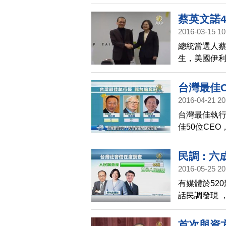
準備好了嗎？
蔡英文諾
2016-03-15 10
總統當選人蔡
生，美國伊
主計處主計
學系兼任教
台灣最佳
2016-04-21 20
台灣最佳執
佳50位CE
則是第二，
大老們給出
民調 : 
2016-05-25 20
有媒體於52
話民調發現 
過半人民信任
信任度高達7
首次與資