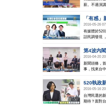
薪。不過演
餅，呼籲與
「有感」
2016-05-26 07
有媒體於52
話民調發現 
過半人民信任
信任度高達7
第4波內
2016-04-20 20
新聞頭條，
事，找來台中
民進黨不分
520執政
2016-05-16 20
台灣民選的
期待？面對