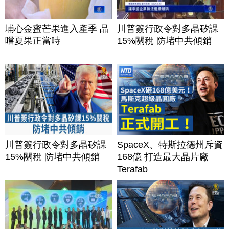
埔心金蜜芒果進入產季 品
川普簽行政令對多晶矽課
嚐夏果正當時
15%關稅 防堵中共傾銷
川普簽行政令對多晶矽課
SpaceX、特斯拉德州斥資
15%關稅 防堵中共傾銷
168億 打造最大晶片廠
Terafab