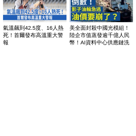
氣溫飆到42.5度、16人熱
美全面封殺中國光模組！
死！首爾發布高溫重大警
陸企市值蒸發逾千億人民
報
幣！AI資料中心供應鏈洗
牌？台灣喜迎轉單！成關
鍵樞紐？｜#財經新聞
│20260805 (三)