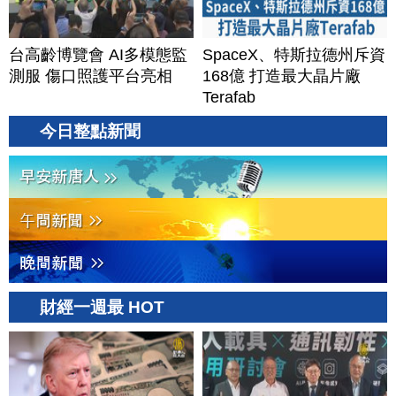
台高齡博覽會 AI多模態監
SpaceX、特斯拉德州斥資
測服 傷口照護平台亮相
168億 打造最大晶片廠
Terafab
今日整點新聞
財經一週最 HOT