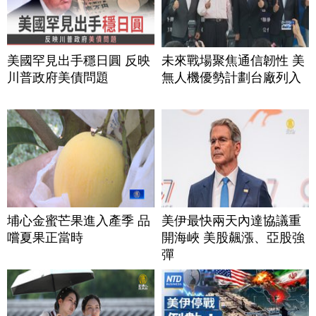
美國罕見出手穩日圓 反映
未來戰場聚焦通信韌性 美
川普政府美債問題
無人機優勢計劃台廠列入
埔心金蜜芒果進入產季 品
美伊最快兩天內達協議重
嚐夏果正當時
開海峽 美股飆漲、亞股強
彈