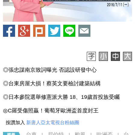
◎張忠謀南京致詞曝光 否認設研發中心
◎台東房屋大損！蔡英文要檢討建築結構
◎日本參院選舉修憲派大勝 18、19歲首投族受矚
◎C羅受傷照贏！葡萄牙歐洲盃首度封王
按讚加入
新唐人亞太電視台粉絲團
台東
尼伯特
颱風
歐洲盃
台
|
|
|
|