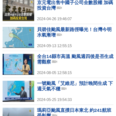
京元電出售中國子公司全數股權 加碼
投資台灣
2024-04-26 19:46:07
貝碧佳颱風最新路徑曝光！台灣今明
水氣漸增
2024-09-13 12:55:15
全台14縣市高溫 颱風週四後是否生成
需觀察
2024-08-05 12:58:15
一號颱風「艾維尼」預計晚間生成 下
週天氣不穩
2024-05-25 19:54:33
瑪莉亞颱風直撲日本東北 約241航班
受影響