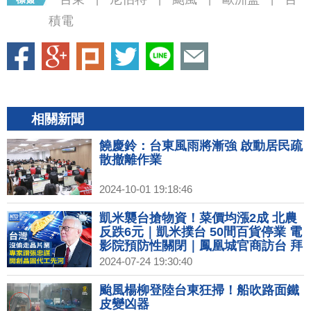
積電
相關新聞
饒慶鈴：台東風雨將漸強 啟動居民疏
散撤離作業
2024-10-01 19:18:46
凱米襲台搶物資！菜價均漲2成 北農
反跌6元｜凱米撲台 50間百貨停業 電
影院預防性關閉｜鳳凰城官商訪台 拜
會台積複製「台灣經驗」｜2026推摺
2024-07-24 19:30:40
疊iPhone？傳蘋果已聯絡亞洲供應商
颱風楊柳登陸台東狂掃！船吹路面鐵
皮變凶器