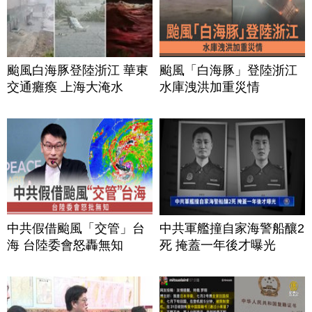
颱風白海豚登陸浙江 華東
颱風「白海豚」登陸浙江
交通癱瘓 上海大淹水
水庫洩洪加重災情
中共假借颱風「交管」台
中共軍艦撞自家海警船釀2
海 台陸委會怒轟無知
死 掩蓋一年後才曝光