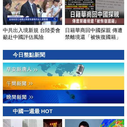
中共出入境新規 台陸委會
日籍華商回中國探親 傳遭
籲赴中國評估風險
禁離境還「被恢復國籍」
今日整點新聞
中國一週最 HOT