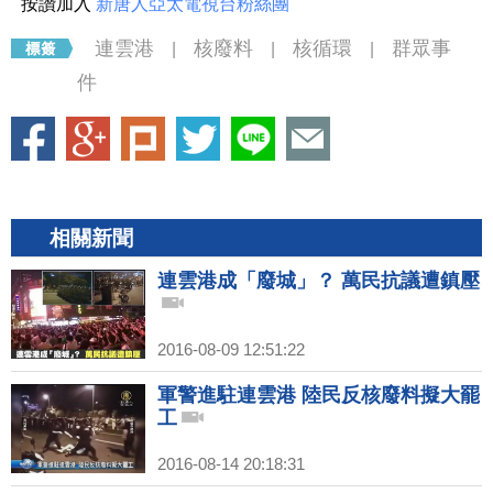
按讚加入
新唐人亞太電視台粉絲團
連雲港
核廢料
核循環
群眾事
|
|
|
件
相關新聞
連雲港成「廢城」？ 萬民抗議遭鎮壓
2016-08-09 12:51:22
軍警進駐連雲港 陸民反核廢料擬大罷
工
2016-08-14 20:18:31