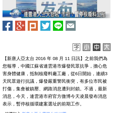
【新唐人亞太台 2016 年 08 月 11 日訊】之前我們為
您報導，中國江蘇省連雲港市爆發民眾抗爭，擔心危
害身體健康，抵制核廢料廠工廠，從6日開始，連續3
天民眾遊行抗議，爆發嚴重警民衝突，有多位市民被
打傷，集會被鎮壓、網路消息遭到封鎖。不過，最新
消息，今天，連雲港市府官方微博今天凌晨發布消息
表示，暫停核循環建案選址的前期工作。