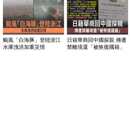
颱風「白海豚」登陸浙江
日籍華商回中國探親 傳遭
水庫洩洪加重災情
禁離境還「被恢復國籍」