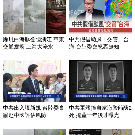
颱風白海豚登陸浙江 華東
中共假借颱風「交管」台
交通癱瘓 上海大淹水
海 台陸委會怒轟無知
中共出入境新規 台陸委會
中共軍艦撞自家海警船釀2
籲赴中國評估風險
死 掩蓋一年後才曝光