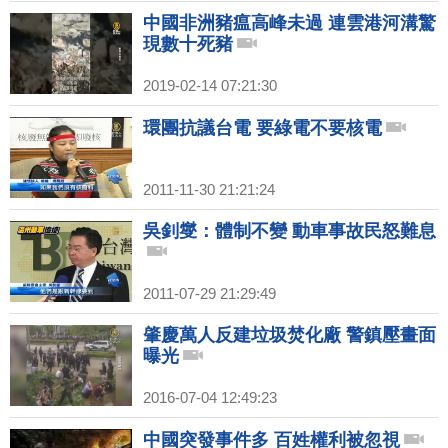
中國非洲豬瘟高峰未過 連雲港河溝驚
現數十死豬
2019-02-14 07:21:30
環團抗議台電 要綠電不要核電
2011-11-30 21:21:24
吳釗燮：體制不變 動車事故民怒難息
2011-07-29 21:29:49
肇慶萬人反建垃圾焚化廠 警鎮壓畫面
曝光
2016-07-04 12:49:23
中國突發事件多 百姓權利被忽視