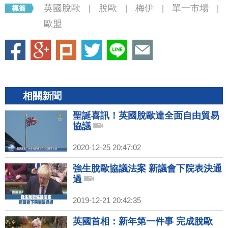
英國脫歐
脫歐
梅伊
單一市場
|
|
|
|
歐盟
相關新聞
聖誕喜訊！英國脫歐達全面自由貿易
協議
2020-12-25 20:47:02
強生脫歐協議法案 新議會下院表決通
過
2019-12-21 20:42:35
英國首相：新年第一件事 完成脫歐