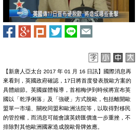
【新唐人亞太台 2017 年 01 月 16 日訊】國際消息再
來看到，英國政府確認，17日將首度發表脫歐方案的
具體細節。英國媒體報導，首相梅伊到時候將宣布英
國以「乾淨俐落」及「強硬」方式脫歐，包括離開歐
盟單一市場、關稅同盟和歐洲法院等，以取得對移民
的管控權，而消息可能會讓英鎊匯價進一步重挫，不
排除對其他歐洲國家造成脫歐骨牌效應。