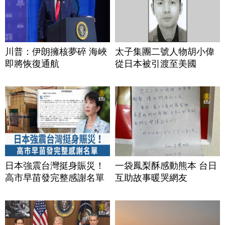
川普：伊朗擁核夢碎 海峽
太子集團二號人物胡小偉
即將恢復通航
從日本被引渡至美國
日本強震台灣挺身賑災！
一袋鳳梨酥感動熊本 台日
高市早苗發完整感謝名單
互助故事暖哭網友