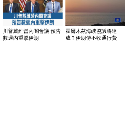
川普戴維營內閣會議 預告
霍爾木茲海峽協議將達
數週內重擊伊朗
成？伊朗傳不收通行費