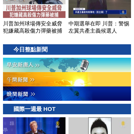
川普加州球場傳安全威脅
中期選舉在即 川普：警惕
犯嫌藏高殺傷力彈藥被捕
左翼共產主義候選人
今日整點新聞
國際一週最 HOT