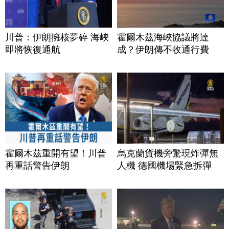
川普：伊朗擁核夢碎 海峽
霍爾木茲海峽協議將達
即將恢復通航
成？伊朗傳不收通行費
霍爾木茲重開有望！川普
烏克蘭貨機旁驚現炸彈無
再重話警告伊朗
人機 德國機場緊急拆彈