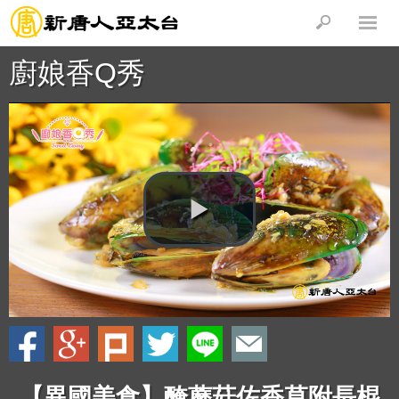
廚娘香Q秀
【異國美食】醃蘑菇佐香草附長棍