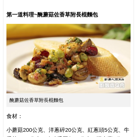
第一道料理~醃蘑菇佐香草附長棍麵包
醃蘑菇佐香草附長棍麵包
食材：
小蘑菇200公克、洋蔥碎20公克、紅蔥頭5公克、牛