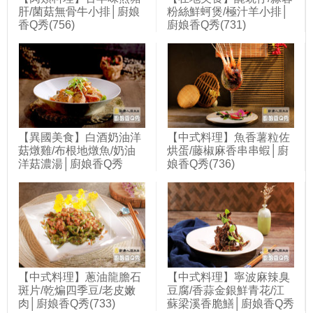
肝/菌菇無骨牛小排│廚娘
粉絲鮮蚵煲/極汁羊小排│
香Q秀(756)
廚娘香Q秀(731)
【異國美食】白酒奶油洋
【中式料理】魚香薯粒佐
菇燉雞/布根地燉魚/奶油
烘蛋/藤椒麻香串串蝦│廚
洋菇濃湯│廚娘香Q秀
娘香Q秀(736)
(720)
【中式料理】蔥油龍膽石
【中式料理】寧波麻辣臭
斑片/乾煸四季豆/老皮嫩
豆腐/香蒜金銀鮮青花/江
肉│廚娘香Q秀(733)
蘇梁溪香脆鱔│廚娘香Q秀