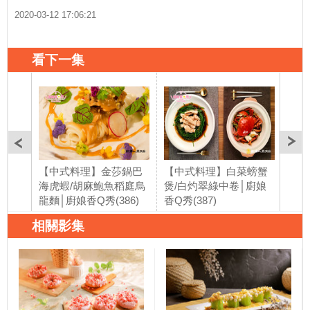
2020-03-12 17:06:21
看下一集
【中式料理】金莎鍋巴
【中式料理】白菜螃蟹
【中
海虎蝦/胡麻鮑魚稻庭烏
煲/白灼翠綠中卷│廚娘
蝦/
龍麵│廚娘香Q秀(386)
香Q秀(387)
軟雞
相關影集