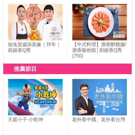
(742)
福兔賀歲添新象｜拜年｜
【中式料理】酒香醉雞腿/
廚娘香Q秀
酒香吸吮蝦│廚娘香Q秀
(750)
推薦節目
天庭小子-小乾坤
老外看中國、老外看台灣