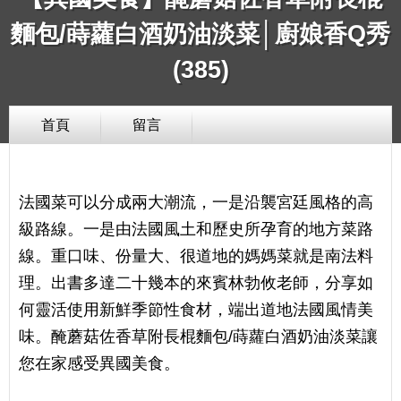
麵包/蒔蘿白酒奶油淡菜│廚娘香Q秀
(385)
首頁
留言
法國菜可以分成兩大潮流，一是沿襲宮廷風格的高
級路線。一是由法國風土和歷史所孕育的地方菜路
線。重口味、份量大、很道地的媽媽菜就是南法料
理。出書多達二十幾本的來賓林勃攸老師，分享如
何靈活使用新鮮季節性食材，端出道地法國風情美
味。醃蘑菇佐香草附長棍麵包/蒔蘿白酒奶油淡菜讓
您在家感受異國美食。