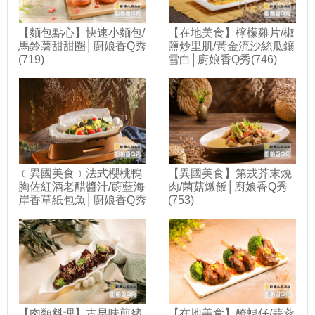
【麵包點心】快速小麵包/
【在地美食】檸檬雞片/椒
馬鈴薯甜甜圈│廚娘香Q秀
鹽炒里肌/黃金流沙絲瓜鑲
(719)
雪白│廚娘香Q秀(746)
﹝異國美食﹞法式櫻桃鴨
【異國美食】第戎芥末燒
胸佐紅酒老醋醬汁/蔚藍海
肉/菌菇燉飯│廚娘香Q秀
岸香草紙包魚│廚娘香Q秀
(753)
(748)
【肉類料理】古早味煎豬
【在地美食】醃蜆仔/蒜蓉