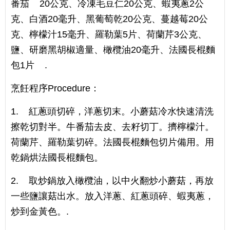
番茄 20公克、冷凍毛豆仁20公克、蝦夷蔥2公
克、白酒20毫升、黑葡萄乾20公克、蔓越莓20公
克、檸檬汁15毫升、羅勒葉5片、荷蘭芹3公克、
鹽、研磨黑胡椒適量、橄欖油20毫升、法國長棍麵
包1片 .
烹飪程序Procedure：
1. 紅蔥頭切碎，洋蔥切末。小蘑菇冷水快速清洗
擦乾切對半。牛番茄去皮、去籽切丁。擠檸檬汁。
荷蘭芹、羅勒葉切碎。法國長棍麵包切片備用。用
乾鍋烘法國長棍麵包。
2. 取炒鍋放入橄欖油，以中火翻炒小蘑菇，再放
一些鹽讓菇出水。放入洋蔥、紅蔥頭碎、蝦夷蔥，
炒到金黃色。.