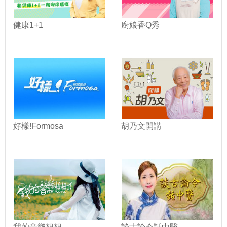
健康1+1
廚娘香Q秀
好樣!Formosa
胡乃文開講