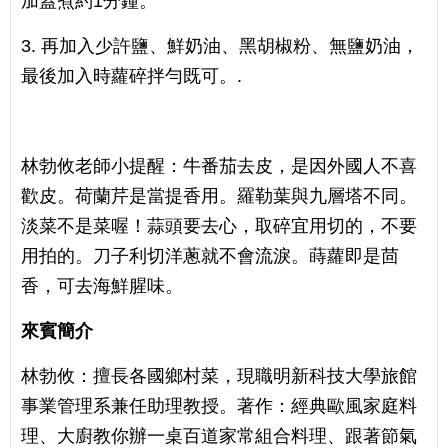
加蓋煮約1分鐘。
3. 再加入少許鹽、鮮奶油、黑胡椒粉、無鹽奶油，
最後加入時蘿碎拌勻既可。.
林勃攸老師小提醒：牛番茄去皮，是因外國人不喜
歡皮。荷蘭芹是當提香用。羅勒葉與九層塔不同。
淡菜不是菜喔！蒜頭要去心，取碎宜用切的，不要
用拍的。刀子利切洋蔥就不會流淚。蒔蘿即是茴
香，可去海鮮腥味。
來賓簡介
林勃攸：擅長各國鄉村菜，現職明新科技大學旅館
事業管理系兼任助理教授。著作：經典歐風家庭料
理、大廚教你辦一桌百道家常組合料理、跟著節氣