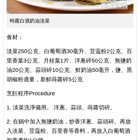
時蘿白酒奶油淡菜
食材：
淡菜250公克、白葡萄酒30毫升、荳蔻粉2公克、百
里香葉3公克、月桂葉1片、洋蔥碎50公克、無鹽奶
油20公克、蒜頭碎10公克、鮮奶油50毫升，鹽、黑
胡椒粉適量，新鮮蒔蘿碎5公克
烹飪程序Procedure
1. 淡菜洗淨備用。 洋蔥、蒜頭、蒔蘿切碎。
2. 在鍋中加入無鹽奶油，炒香洋蔥、蒜頭碎。再放
入淡菜、荳蔻粉、百里香等香料，再放入白葡萄酒