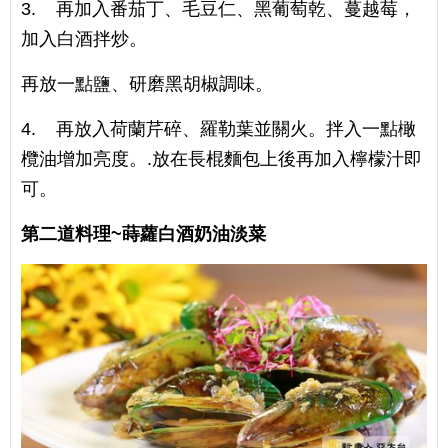
3. 再加入番茄丁、毛豆仁、黑葡萄乾、蔓越莓，
加入白酒拌炒。
再放一點鹽、研磨黑胡椒調味。
4. 再放入荷蘭芹碎、羅勒葉並關火。拌入一點橄
欖油增加亮度。.放在長棍麵包上後再加入檸檬汁即
可。
第二道料理~蒔蘿​白酒奶油淡菜