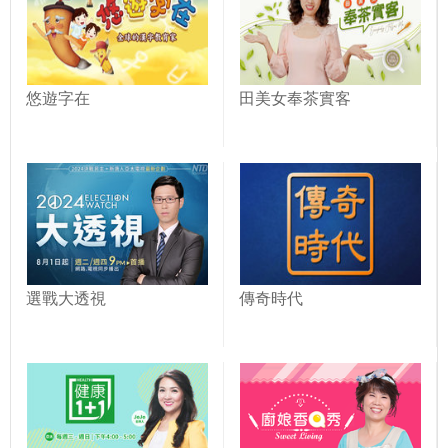
悠遊字在
田美女奉茶實客
選戰大透視
傳奇時代