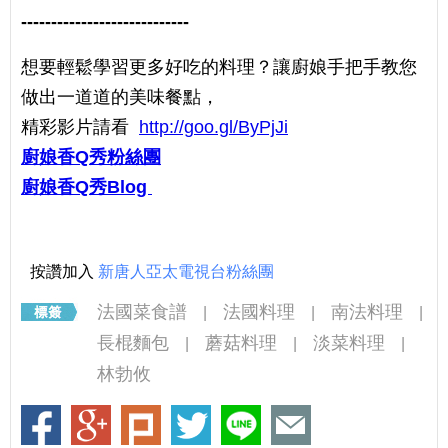
----------------------------
想要輕鬆學習更多好吃的料理？讓廚娘手把手教您
做出一道道的美味餐點，
精彩影片請看
http://goo.gl/ByPjJi
廚娘香Q秀粉絲團
廚娘香Q秀Blog
按讚加入
新唐人亞太電視台粉絲團
法國菜食譜
法國料理
南法料理
|
|
|
長棍麵包
蘑菇料理
淡菜料理
|
|
|
林勃攸