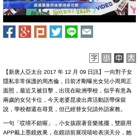
【新唐人亞太台 2017 年 12 月 09 日訊】一向對子女
隱私非常保護的周杰倫，日前才剛曝光女兒小周周正
面照，最近又被目擊，出現在歐洲學校，似乎有意為
兩歲的女兒卡位，今天老婆昆凌出席活動語帶保留
說，學校都還在尋覓，但已經替女兒請外語家教。
一句「哎唷不錯喔」，小女孩跟著音樂搖擺，雙眼用
APP戴上墨鏡效果，在鏡頭前展現嘻哈表演天分，她