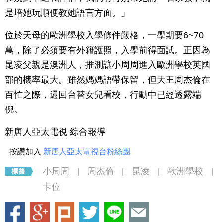
是培她玩順便教她語言方面。」
位於天母的歐洲學校入學條件嚴格，一學期要6~70
萬，除了必須要有外籍護照，入學前得面試。正因為
昆凌父親是澳洲人，推測讓小周周進入歐洲學校英國
部的機率最大。雖然媽媽語帶保留，但天王周杰倫在
百忙之際，還回台替女兒看校，行動中已經透露端
倪。
新唐人亞太電視 綜合報導
按讚加入
新唐人亞太電視台粉絲團
小周周
周杰倫
昆凌
歐洲學校
|
|
|
|
卡位