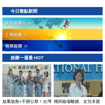
今日整點新聞
娛樂一週最 HOT
放棄急救+不辦公祭！台灣
傳與檢場離婚、女兒非親