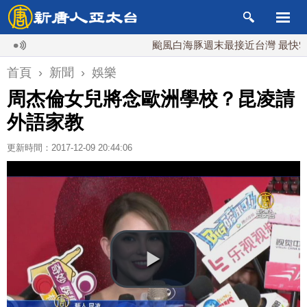
颱風白海豚週末最接近台灣 最快9日可能
首頁
›
新聞
›
娛樂
周杰倫女兒將念歐洲學校？昆凌請
外語家教
更新時間：2017-12-09 20:44:06