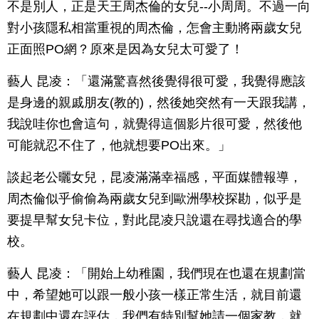
不是別人，正是天王周杰倫的女兒--小周周。不過一向
對小孩隱私相當重視的周杰倫，怎會主動將兩歲女兒
正面照PO網？原來是因為女兒太可愛了！
藝人 昆凌：「還滿驚喜然後覺得很可愛，我覺得應該
是身邊的親戚朋友(教的)，然後她突然有一天跟我講，
我說哇你也會這句，就覺得這個影片很可愛，然後他
可能就忍不住了，他就想要PO出來。」
談起老公曬女兒，昆凌滿滿幸福感，平面媒體報導，
周杰倫似乎偷偷為兩歲女兒到歐洲學校探勘，似乎是
要提早幫女兒卡位，對此昆凌只說還在尋找適合的學
校。
藝人 昆凌：「開始上幼稚園，我們現在也還在規劃當
中，希望她可以跟一般小孩一樣正常生活，就目前還
在規劃中還在評估，我們有特別幫她請一個家教，就