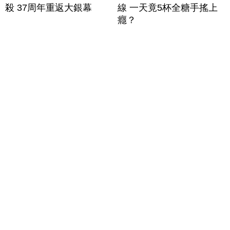
殺 37周年重返大銀幕
線 一天竟5杯全糖手搖上
癮？