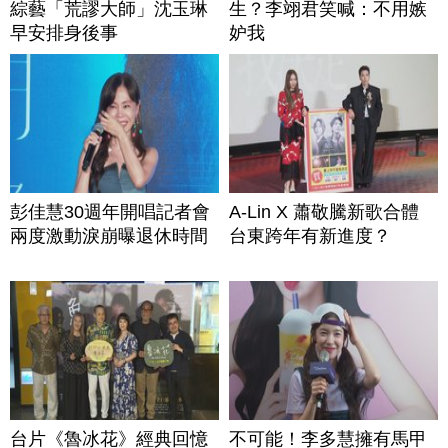
綜藝「荒謬大師」沈玉琳
生？李翊君笑喊：不用嫉
早安排身後事
妒我
彭佳慧30週年開唱記者會
A-Lin X 蕭敬騰新歌合體
兩度激動淚崩曝退休時間
台東跨年有新進度？
台片《魯冰花》經典回憶
不可能！李多慧擁有馬甲