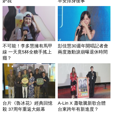
妒我
早安排身後事
不可能！李多慧擁有馬甲
彭佳慧30週年開唱記者會
線 一天竟5杯全糖手搖上
兩度激動淚崩曝退休時間
癮？
台片《魯冰花》經典回憶
A-Lin X 蕭敬騰新歌合體
殺 37周年重返大銀幕
台東跨年有新進度？