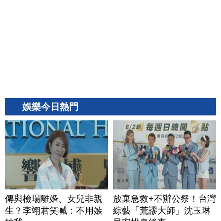
娛樂今日熱門
傳與檢場離婚、女兒非親
放棄急救+不辦公祭！台灣
生？李翊君笑喊：不用嫉
綜藝「荒謬大師」沈玉琳