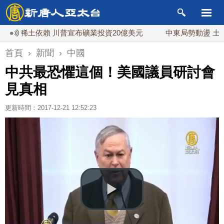
稀土依賴 川普宣布礦業投資20億美元
中東局勢動盪 土耳其沙
首頁
›
新聞
›
中國
中共最恐懼這個！美國議員研討會
見真相
更新時間：2017-12-21 12:52:23