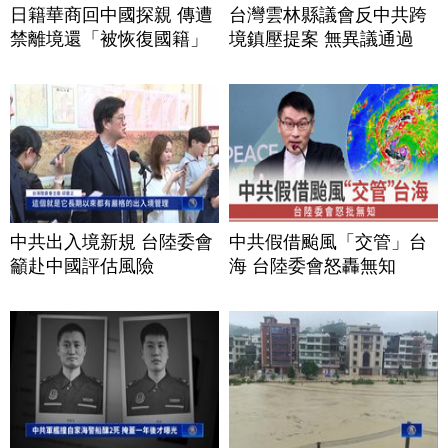
日籍華商回中國探親 傳遭
台灣雲林縣議會反中共跨
禁離境還「被恢復國籍」
境鎮壓提案 無異議通過
中共出入境新規 台陸委會
中共假借颱風「交管」台
籲赴中國評估風險
海 台陸委會怒轟無知