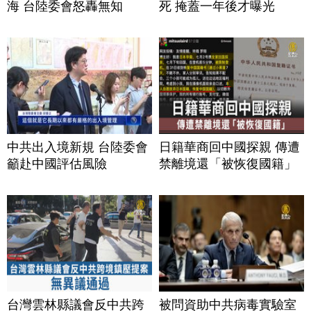
海 台陸委會怒轟無知
死 掩蓋一年後才曝光
中共出入境新規 台陸委會
日籍華商回中國探親 傳遭
籲赴中國評估風險
禁離境還「被恢復國籍」
台灣雲林縣議會反中共跨
被問資助中共病毒實驗室