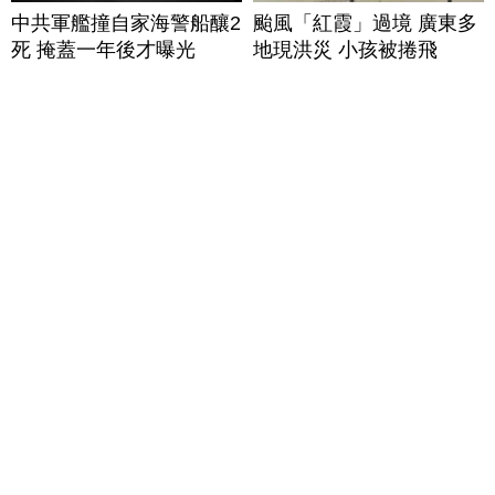
中共軍艦撞自家海警船釀2
颱風「紅霞」過境 廣東多
死 掩蓋一年後才曝光
地現洪災 小孩被捲飛