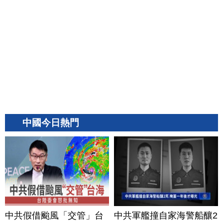
中國今日熱門
中共假借颱風「交管」台
中共軍艦撞自家海警船釀2