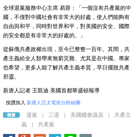
全球退黨服務中心主席 易蓉：「一個沒有共產黨的中
國，不僅對中國社會有非常大的好處，使人們能夠有
自由與和平，同時對世界和平，對美國的安全、國際
的安全都是有非常大的好處的。」
從蘇俄共產政權出現，至今已整整一百年。其間，共
產主義給全人類帶來無窮災難、尤其是在中國。專家
也希望，更多人能了解共產主義本質，早日擺脫共產
邪靈。
新唐人記者 王凱迪 美國首都華盛頓報導
按讚加入
新唐人亞太電視台粉絲團
退黨
三退
美國國會議員
共產主
|
|
|
義
共產黨
|