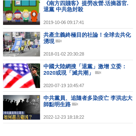
《南方四賤客》提勞改營.活摘器官.
退黨 中共急封殺
2019-10-06 09:17:41
共產主義終極目的社論！全球去共化
湧現
2018-01-02 20:30:28
中國大陸網搜「退黨」激增 立委：
2020或現「滅共潮」
2020-07-19 10:45:47
中共黨員、追隨者多染疫亡 李洪志大
師點明生路
2022-12-23 18:18:22