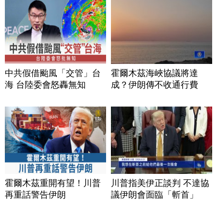
中共假借颱風「交管」台
霍爾木茲海峽協議將達
海 台陸委會怒轟無知
成？伊朗傳不收通行費
霍爾木茲重開有望！川普
川普指美伊正談判 不達協
再重話警告伊朗
議伊朗會面臨「斬首」