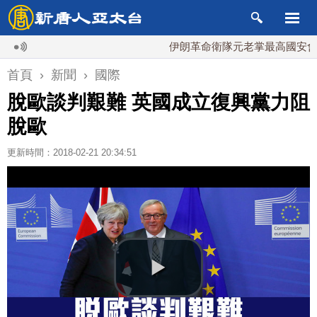
伊朗革命衛隊元老掌最高國安會 內鬥
首頁
›
新聞
›
國際
脫歐談判艱難 英國成立復興黨力阻
脫歐
更新時間：2018-02-21 20:34:51