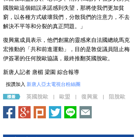
國脫歐這個錯誤承諾感到失望，那將使我們更加貧
窮，以各種方式破壞我們，分散我們的注意力，不去
解決不平等和分裂的真正問題。」
復興黨成員表示，他們創黨的靈感來自法國總統馬克
宏推動的「共和前進運動」，目的是敦促議員阻止梅
伊簽署的任何脫歐協議，最終推翻英國脫歐。
新唐人記者 唐楣 梁園 綜合報導
按讚加入
新唐人亞太電視台粉絲團
英國脫歐
歐盟
復興黨
阻脫歐
|
|
|