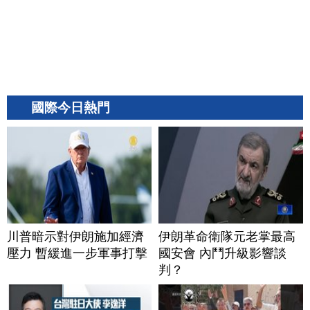
國際今日熱門
川普暗示對伊朗施加經濟
伊朗革命衛隊元老掌最高
壓力 暫緩進一步軍事打擊
國安會 內鬥升級影響談
判？