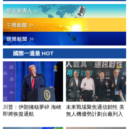
國際一週最 HOT
川普：伊朗擁核夢碎 海峽
未來戰場聚焦通信韌性 美
即將恢復通航
無人機優勢計劃台廠列入