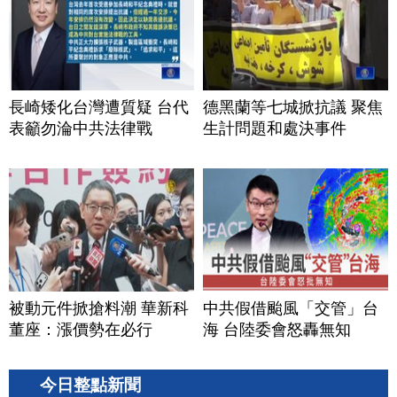
長崎矮化台灣遭質疑 台代
德黑蘭等七城掀抗議 聚焦
表籲勿淪中共法律戰
生計問題和處決事件
被動元件掀搶料潮 華新科
中共假借颱風「交管」台
董座：漲價勢在必行
海 台陸委會怒轟無知
今日整點新聞