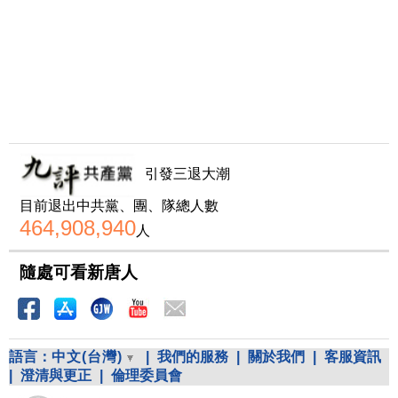
引發三退大潮
目前退出中共黨、團、隊總人數
464,908,940
人
隨處可看新唐人
語言：
中文(台灣)
|
我們的服務
|
關於我們
|
客服資訊
|
澄清與更正
|
倫理委員會