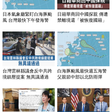
日本氣象廳緊盯白海豚颱
日籍華商回中國探親 傳遭
風 台灣最快下午發海警
禁離境還「被恢復國籍」
台灣雲林縣議會反中共跨
白海豚颱風最快週五海警
境鎮壓提案 無異議通過
父親節中部以北防雨彈