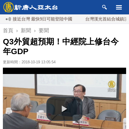
接近台灣 最快9日可能登陸中國
台灣漢光首結合城鎮演習 AI
首頁
›
新聞
›
要聞
Q3外貿超預期！中經院上修台今
年GDP
更新時間：2018-10-19 13:05:54