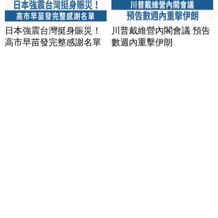
日本強震台灣挺身賑災！
川普戴維營內閣會議 預告
高市早苗發完整感謝名單
數週內重擊伊朗