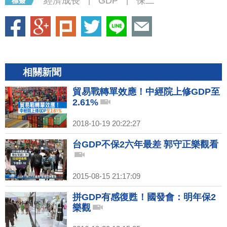
經濟成長
GDP
保二
|
|
相關新聞
貿易戰轉單效應！中經院上修GDP至
2.61%
2018-10-19 20:22:27
台GDP不保2六年最差 郭守正樂觀看
2015-08-15 21:17:09
拼GDP有感復甦！國發會：明年保2
樂觀