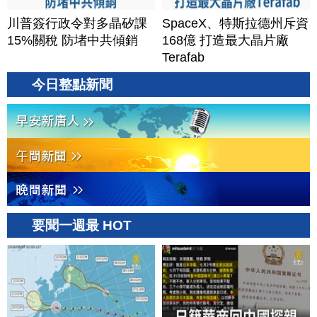
川普簽行政令對多晶矽課
SpaceX、特斯拉德州斥資
15%關稅 防堵中共傾銷
168億 打造最大晶片廠
Terafab
今日整點新聞
要聞一週最 HOT