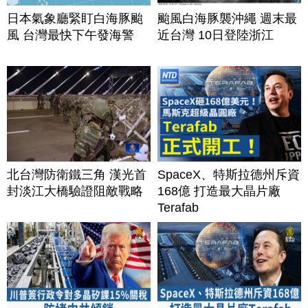
日本氣象廳緊盯白海豚颱
颱風白海豚襲沖繩 週末最
風 台灣最快下午發海警
近台灣 10日登陸浙江
北台灣防衛鐵三角 漢光首
SpaceX、特斯拉德州斥資
封淡江大橋驗證阻敵戰略
168億 打造最大晶片廠
Terafab