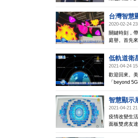
紙大廠元太
台灣智慧
2020-02-24 23
關鍵時刻，帶
庭譽。首先
場的智慧顯示展
球首發技術
低軌道衛
和智慧零售
2021-04-24 15
生活。
歡迎回來。美
「beyon
設，而這波太
智慧顯示
2021-04-21 21
疫情改變生
面板雙虎友
品。像是3D