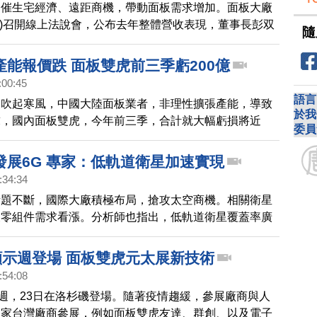
，催生宅經濟、遠距商機，帶動面板需求增加。面板大廠
日)召開線上法說會，公布去年整體營收表現，董事長彭双
隨
年初預期，交出亮眼成績。也透露在車用領域的最新進
產能報價跌 面板雙虎前三季虧200億
:00:45
語言
業吹起寒風，中國大陸面板業者，非理性擴張產能，導致
於我
求，國內面板雙虎，今年前三季，合計就大幅虧損將近
委員
過相較大型面板廠拉警報，國內專注中小尺寸的彩晶，則
利成績，專家分析，台灣業者面對陸企產能競爭，得加快
發展6G 專家：低軌道衛星加速實現
品布局，預估明年下半年，面板景氣有望谷底反彈好轉。
:34:34
話題不斷，國際大廠積極布局，搶攻太空商機。相關衛星
及零組件需求看漲。分析師也指出，低軌道衛星覆蓋率廣
日發展下一代通訊技術6G，從地面、天際到太空的超廣
。
顯示週登場 面板雙虎元太展新技術
:54:08
示週，23日在洛杉磯登場。隨著疫情趨緩，參展廠商與人
多家台灣廠商參展，例如面板雙虎友達、群創、以及電子