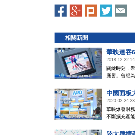
相關新聞
華映連吞
2018-12-22 14
關鍵時刻，帶
庭譽。曾經
撼業界，儘管
停。外界分
中國面板大
大陸面板產
2020-02-24 23
長期供過於
華映爆發財
不斷擴充產
台廠新的挑
陸大肆擴