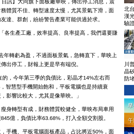
月 17 日訊】大同旗下面板廠華映，傳出停工消息，震
北
財務體質不佳、轉型速度太慢，尤其景氣下滑，面
漢
的友達、群創，紛紛警告產業可能供過於求。
驗
22) ：「各生產工廠，效率提高、良率提高，我們還要賺
去年轉虧為盈，不過面板景氣，急轉直下，華映上
川
廠傳出停工，財報上更是早有端倪。
晶矽
在的，今年第三季的負債比，彩晶才14%左右而
防
%，智慧型手機開始飽和，平板電腦也是持續衰
廠，影響比較大，尤其是像華映。」
，瘦身轉型有成，財務體質較健全，華映布局車用
45億，負債比率63.68%，打入全額交割股。
，手機、平板電腦面板產品，占比將近50%，面