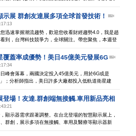
，都把最新技術，帶到現場。
顯示展 群創友達展多項全球首發技術！
:17:13
您迅速掌握潮流趨勢，歡迎您收看財經趨勢4.0，我是趙
來看到，台灣科技競爭力，全球關注。帶您聚焦，本週登
(Touch Taiwan)，面板大廠友達、群創，展示多項全
，包括大尺寸以及客制化的顯示器，也分別規劃智慧家庭
星覆蓋率成優勢！美日45億美元發展6G
展區，提供完整的解決方案，讓顯示器應用，更貼近民眾
:17:34
日峰會落幕，兩國決定投入45億美元，用於6G或是
d 5G」；分析師指出，美日許多大廠都投入低軌道衛星建
空科技優勢，將有助於6G發展。
展登場！友達.群創端無接觸.車用新品亮相
:43:21
活，顯示器需求跟著調整。在台北登場的智慧顯示展上，
達、群創，展示多項在無接觸、車用及醫療等顯示器新
懸浮觸控自助點餐機，不用觸碰面板，就能操作，還有多