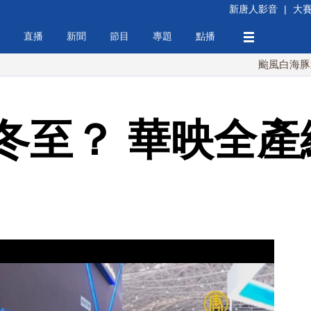
新唐人影音
|
大
直播
新聞
節目
專題
點播
颱風白海豚週末最接
冬至？ 華映全產