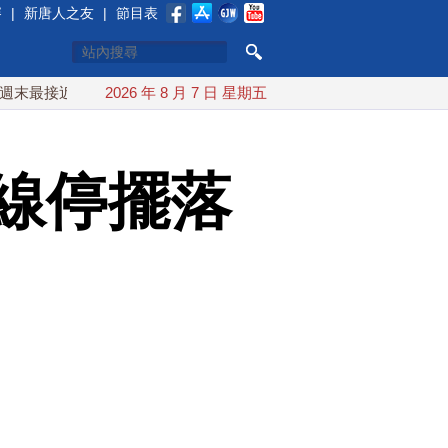
賽
|
新唐人之友
|
節目表
近台灣 最快9日可能登陸中國
2026 年 8 月 7 日 星期五
台灣漢光首結合城鎮演習 AIT
線停擺落