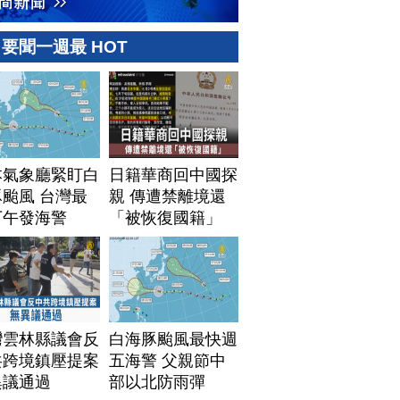
要聞一週最 HOT
本氣象廳緊盯白
日籍華商回中國探
颱風 台灣最
親 傳遭禁離境還
下午發海警
「被恢復國籍」
灣雲林縣議會反
白海豚颱風最快週
共跨境鎮壓提案
五海警 父親節中
異議通過
部以北防雨彈