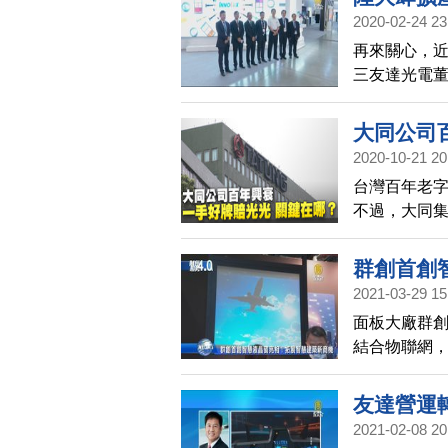
2020-02-24 23
再來關心，
三友達光電
廠，不斷擴
需不平衡，
大同公司
2020-10-21 20
台灣百年老
不過，大同
幣，如今縮
聞，帶您審
群創首創
2021-03-29 15
面板大廠群
結合物聯網
缺料問題，
友達營運轉
2021-02-08 20