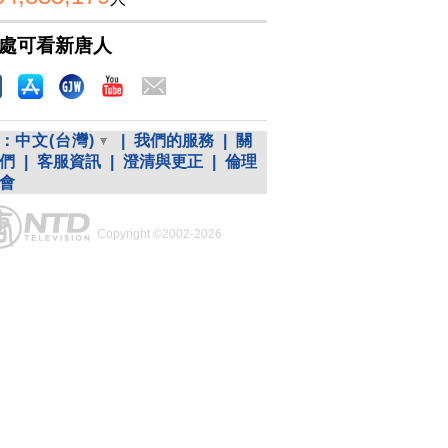
處可看新唐人
：
中文(台灣)
|
我們的服務
|
關
們
|
客服資訊
|
澄清與更正
|
倫理
會
Copyright ©2002-2026