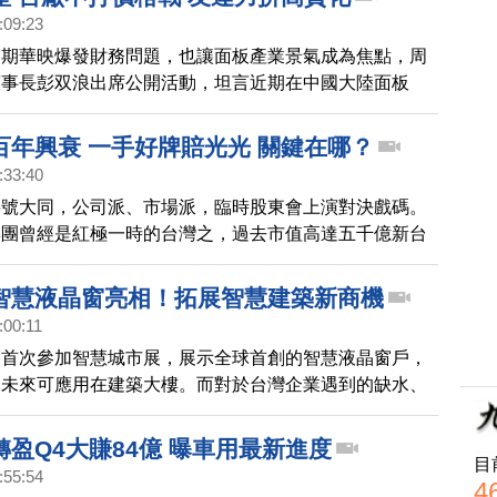
:09:23
近期華映爆發財務問題，也讓面板產業景氣成為焦點，周
董事長彭双浪出席公開活動，坦言近期在中國大陸面板
充產能下，產業確實有跌價壓力，預估未來幾年，產業供
不過業者已經提前布局轉型。
百年興衰 一手好牌賠光光 關鍵在哪？
:33:40
字號大同，公司派、市場派，臨時股東會上演對決戲碼。
集團曾經是紅極一時的台灣之，過去市值高達五千億新台
水只剩下十分之一。為何集團營運不見起色？接下來的新
視百年大同，由盛轉衰的關鍵。
智慧液晶窗亮相！拓展智慧建築新商機
:00:11
創首次參加智慧城市展，展示全球首創的智慧液晶窗戶，
，未來可應用在建築大樓。而對於台灣企業遇到的缺水、
群創、友達，都表示看法。
盈Q4大賺84億 曝車用最新進度
目
:55:54
4