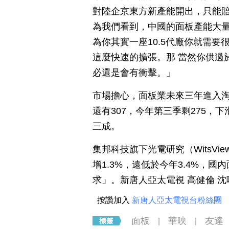
對陸企京東方新產能開出，只能賠
為我們看到，中國的面板產能大
為你其實一座10.5代廠你就需
這麼快速的擴張。那 當然你供過
必還是會有衝擊。」
市場擔心，面板業未來三年進入淘汰
還有307，今年第三季剩275，
三成。
集邦科技旗下光電研究（WitsVi
增1.3%，遠低於今年3.4%，
求」。新唐人亞太電視 高健倫 沈
按讚加入
新唐人亞太電視台粉絲團
面板
華映
友達
|
|