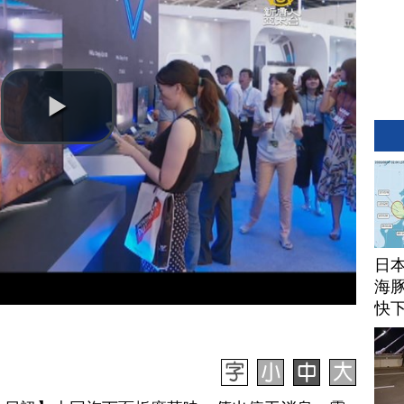
日
海豚
快