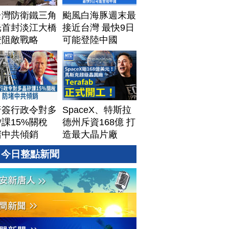
台灣防衛鐵三角
颱風白海豚週末最
光首封淡江大橋
接近台灣 最快9日
證阻敵戰略
可能登陸中國
普簽行政令對多
SpaceX、特斯拉
課15%關稅
德州斥資168億 打
堵中共傾銷
造最大晶片廠
Terafab
今日整點新聞