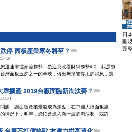
日
賑
完
6跌停 面板產業寒冬將至？
:54:34
您迅速掌握潮流趨勢，歡迎您收看財經趨勢4.0，我是趙
為台灣面板五虎之一的華映，傳出無預警停工的消息，震
之後傳出將復工的消息，不過仍然出現連續6個交易日跌
析主要原因包括財務體質不佳、轉型速度太慢，面對中國
肆擴產 2019台廠面臨新淘汰賽？
業競爭，再加上，外在環境惡劣，面板產業，恐怕將進入
:10:21
求的局面。
務問題，讓面板產業景氣成為焦點，在中國大陸面板廠，
能的情況下，明年，恐怕會進入新一波的淘汰賽，或許，
戰，才正要開始。
產 台廠不打價格戰 友達力拼高質化