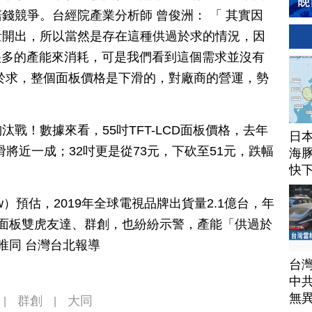
錢競爭。台經院產業分析師 曾俊洲： 「 其實因
量開出，所以當然是存在這種供過於求的情況，因
要很多的產能來消耗，可是我們看到這個需求並沒有
於求，整個面板價格是下滑的，對廠商的營運，勢
戰！數據來看，55吋TFT-LCD面板價格，去年
日
下滑將近一成；32吋更是從73元，下砍至51元，跌幅
海豚
快
ew）預估，2019年全球電視品牌出貨量2.1億台，年
國內面板雙虎友達、群創，也紛紛示警，產能「供過於
唯同 台灣台北報導
台
中
無
群創
大同
|
|