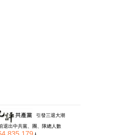
引發三退大潮
前退出中共黨、團、隊總人數
64,835,179
人