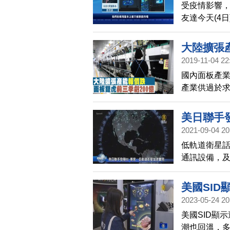
受疫情影響
友達今天(4
浪表示，如
度。
大陸擴張
2019-11-04 22
國內面板產
產業供過於
200億，不
逆勢交出獲
美日聯手
多元利基產
2021-09-04 20
低軌道衛星
通訊設備，
泛，有助於美
域覆蓋條件
美國SID
2023-05-24 20
美國SID顯
潮也回溫，