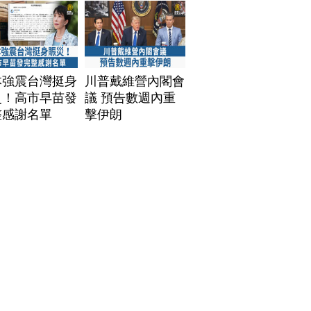
本強震台灣挺身
川普戴維營內閣會
災！高市早苗發
議 預告數週內重
整感謝名單
擊伊朗