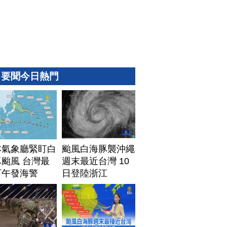
要聞今日熱門
本氣象廳緊盯白
颱風白海豚襲沖繩
颱風 台灣最
週末最近台灣 10
下午發海警
日登陸浙江