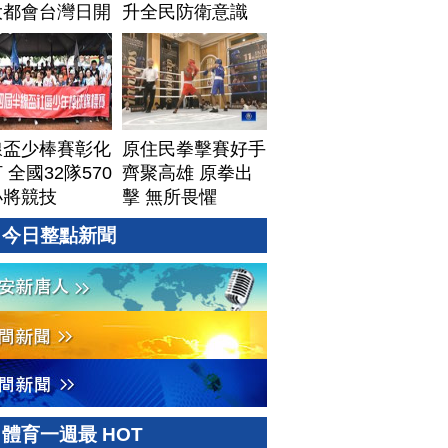
大都會台灣日開
升全民防衛意識
線盃少棒賽彰化
原住民拳擊賽好手
 全國32隊570
齊聚高雄 原拳出
小將競技
擊 無所畏懼
今日整點新聞
體育一週最 HOT