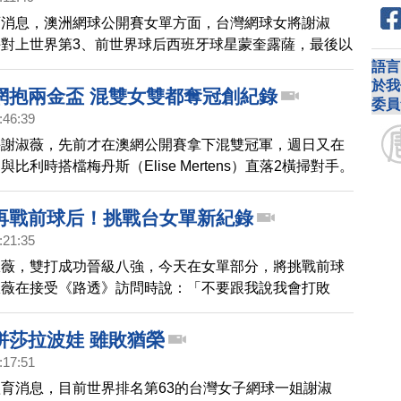
育消息，澳洲網球公開賽女單方面，台灣網球女將謝淑
對上世界第3、前世界球后西班牙球星蒙奎露薩，最後以
4爆冷拍落蒙奎露薩，挺進澳網女單32強。
語言
於我
網抱兩金盃 混雙女雙都奪冠創紀錄
委員
:46:39
手謝淑薇，先前才在澳網公開賽拿下混雙冠軍，週日又在
比利時搭檔梅丹斯（Elise Mertens）直落2橫掃對手。
抱兩冠的成績，不僅創下台灣選手的新紀錄，更是澳網近
，整個21世紀目前也只有6位女將達到這項壯舉。
再戰前球后！挑戰台女單新紀錄
:21:35
淑薇，雙打成功晉級八強，今天在女單部分，將挑戰前球
淑薇在接受《路透》訪問時說：「不要跟我說我會打敗
會被她打死吧！」但謝淑薇強調：「我會盡量保持樂觀，
場的勝利並奮戰到最後。」淑薇說，「科柏是一位偉大的
拼莎拉波娃 雖敗猶榮
技術和力量上都優於我，但我的優勢就是我的打法完全是
:17:51
，我比較喜歡在場上臨場發揮。」謝淑薇受到台灣球迷力
育消息，目前世界排名第63的台灣女子網球一姐謝淑
頭上簽名寫下台灣。如果今天她再度獲勝，就將締造大滿