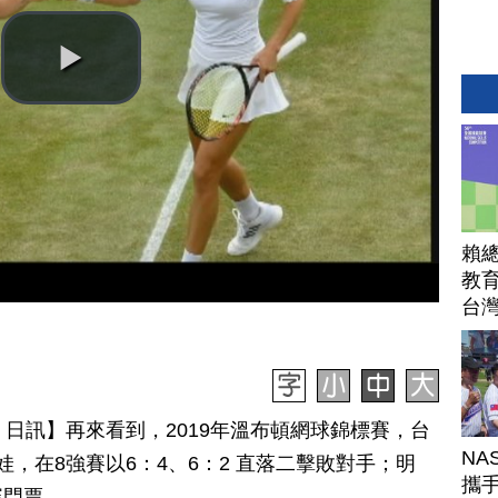
賴
教育
台
月 11 日訊】再來看到，2019年溫布頓網球錦標賽，台
NA
娃，在8強賽以6：4、6：2 直落二擊敗對手；明
攜手
賽門票。