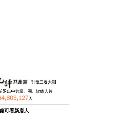
引發三退大潮
前退出中共黨、團、隊總人數
64,803,127
人
處可看新唐人