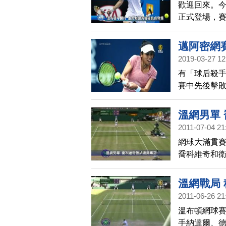
歡迎回來。
正式登場，賽
同一天登場
輪遭遇世界第
邁阿密網
淑薇，將在第
2019-03-27 12
在法網之後再
有「球后殺
冷，以2比1
賽中先後擊敗
強賽中，先盛
塔薇特，止步
溫網男單
WTA頂級超
2011-07-04 21
網球大滿貫
喬科維奇和
較量中以6-4
溫網戰局
2011-06-26 21
溫布頓網球賽
手納達爾、