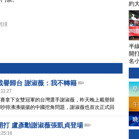
約
球
網球
半
開打
名
載譽歸台 謝淑薇：我不轉籍
:11:27
球賽拿下女雙冠軍的台灣選手謝淑薇，昨天晚上載譽歸
來吵得沸沸揚揚的中國挖角問題，謝淑薇也首次正式回
，自己沒有轉換國籍的問題，目前正在找尋一個適合的訓
開打 盧彥勳謝淑薇張凱貞登場
:25:16