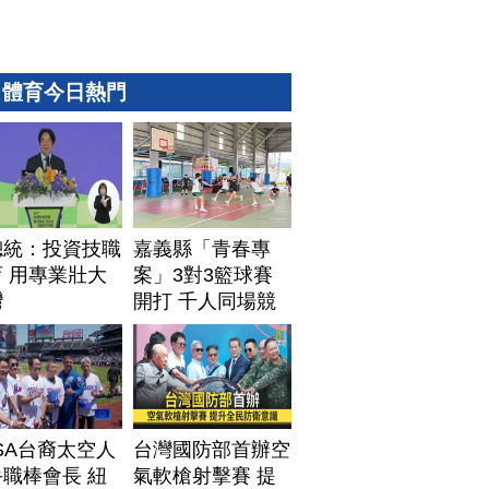
體育今日熱門
總統：投資技職
嘉義縣「青春專
 用專業壯大
案」3對3籃球賽
灣
開打 千人同場競
技
SA台裔太空人
台灣國防部首辦空
職棒會長 紐
氣軟槍射擊賽 提