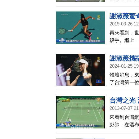
頭號種子沃茲
謝淑薇驚
2019-03-26 12
再來看到，世
殺手。繼上
單打賽中，再
「丹麥甜心」
謝淑薇攜
2024-01-25 19
體壇消息，
了台灣第一
檔梅丹斯，2
3擊敗澳洲的
台灣之光
力拚澳網雙
2013-07-07 21
來看到台灣
彭帥，在溫布
敗澳洲的搭