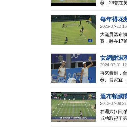
薇，29號在
貫台灣女將
級16強，但
那麼遙不可
每年得花
2023-07-12 15
大滿貫溫布
賽，將在17
比賽。不過
的新聞，帶
女網謝淑
2024-07-31 12
再來看到，
薇、曹家宜，
強賽。而「
不敵捷克，
溫布頓網
役。
2012-07-08 21
在週六(7日
成功取得了