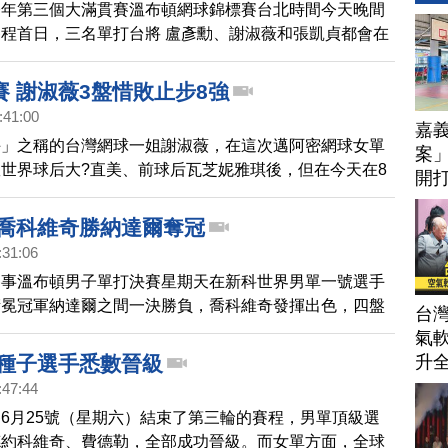
今年第三個大滿貫賽溫布頓網球錦標賽台北時間今天晚間
程首日，三名單打台將 盧彥勳、謝淑薇和張凱貞都會在
，其中盧彥勳更將是他在職業生涯第十五度挑戰溫網。首
312名，義大利31歲老將波列利 。世界單打第113的謝
賽 謝淑薇3盤惜敗止步8強
1球場對上世界第7的英國一姊孔塔 ，這是兩人繼上個月
:41:00
嘉
度交手，也是兩人職業生涯第三度對決，上次 謝淑薇爆
手」之稱的台灣網球一姐謝淑薇，在這次邁阿密網球女單
案」
打敗孔塔，預料兩人將有一場激烈的對決。
世界球后大?直美、前球后瓦芝妮雅琪後，但在今天在8
開打
後衰，以6比3、2比6、5比7敗給愛沙尼亞第21種子 孔
技
8強，為今年邁阿密的驚奇之旅劃下句點，但仍締造台將
 喬科維奇勝納達爾奪冠
強等級大賽的女單最佳戰績。
:31:06
賽事溫布頓男子單打決賽星期天在新科世界男單一號選手
衛冕冠軍納達爾之間一決勝負，喬科維奇發揮出色，四盤
台
， 6-1，1-6， 6-3 擊敗納達爾，奪得冠軍。
氣軟
升
 種子選手悉數晉級
:47:44
6月25號（星期六）結束了第三輪的賽程，男單頂級選
德約科維奇、費德勒，全部成功晉級。而女單方面，全球