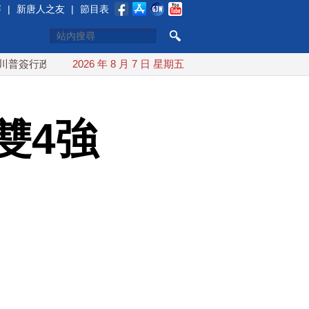
賽
|
新唐人之友
|
節目表
令 對多晶矽課15%關稅
2026 年 8 月 7 日 星期五
白海豚颱風最快下午海警！父親節週
雙4強