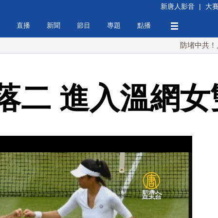
新唐人影音
|
大
直播
新聞
節目
專題
點播
防堵中共！川普簽行政
落二 進入溫網女