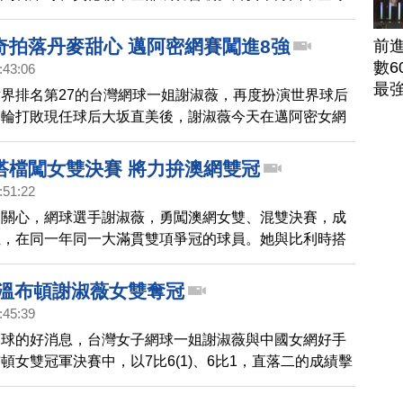
尼亞奇和小威廉姆斯、莎拉波娃共同入圍16強。
奇拍落丹麥甜心 邁阿密網賽闖進8強
前
數6
:43:06
最
界排名第27的台灣網球一姐謝淑薇，再度扮演世界球后
一輪打敗現任球后大坂直美後，謝淑薇今天在邁阿密女網
爆冷門，以2比1，打敗前世界球后、世界排名第13的
沃妮雅琪，闖進8強。
搭檔闖女雙決賽 將力拚澳網雙冠
:51:22
來關心，網球選手謝淑薇，勇闖澳網女雙、混雙決賽，成
位，在同一年同一大滿貫雙項爭冠的球員。她與比利時搭
5日在澳洲網球公開賽的女雙4強賽，以7比5、1比6、6比
韓特與捷克的斯尼科娃，謝淑薇拿下9連勝，接下來，將
 溫布頓謝淑薇女雙奪冠
冠。
:45:39
網球的好消息，台灣女子網球一姐謝淑薇與中國女網好手
頓女雙冠軍決賽中，以7比6(1)、6比1，直落二的成績擊
檔巴蒂和德拉奎爾。謝淑薇獲得生涯首座冠軍，也成為台