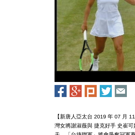
【新唐人亞太台 2019 年 07 
灣女將謝淑薇與 捷克好手 史崔可
天，「台捷聯軍」將會爭奪冠軍