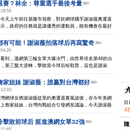
滿貫比賽奪冠的選手。兩人共同獲得30萬英鎊(約台幣一
退賽？林全：尊重選手最後考量
元)的冠軍獎金。
:28:56
全今天上午前往基隆市視察，對於網球國手謝淑薇奧運退
表示，政府的任務就是讓優秀的運動員，能有機會在最好
現，但也尊重運動員最後的考量。
都有可能！謝淑薇拍落球后再寫驚奇
:54:20
看到，溫網第三輪女單大爆冷門，由世界排名第48的台
薇，第三盤大逆轉，擊敗當今球后哈勒普，這也是謝淑
在法網打敗大會第七種子康塔，以及澳網打敗前球后柯貝
演大驚奇，拍落排名第一的頭號種子，闖入溫網16強。
詹家姐妹 謝淑薇：誰贏對台灣都好
:12:03
台灣網球女將謝淑薇從里約奧運退賽風波後，在今年美網
目
碰上詹家姐妹，台灣內戰組合引發網友議論，今天謝淑薇
4
採訪時表示，大家不用做太多揣測，無論誰贏對台灣都
冷擊敗前球后 挺進澳網女單32強
隨
:11:49