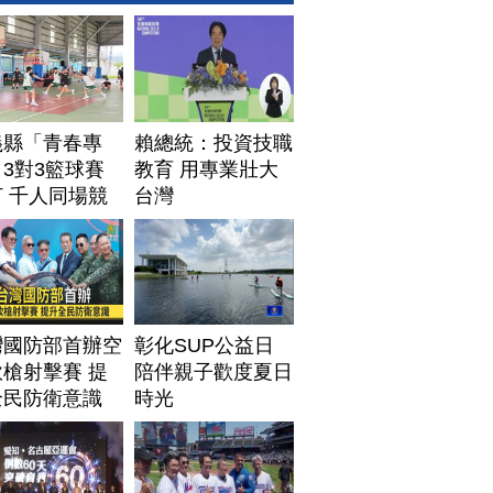
義縣「青春專
賴總統：投資技職
3對3籃球賽
教育 用專業壯大
 千人同場競
台灣
灣國防部首辦空
彰化SUP公益日
槍射擊賽 提
陪伴親子歡度夏日
全民防衛意識
時光