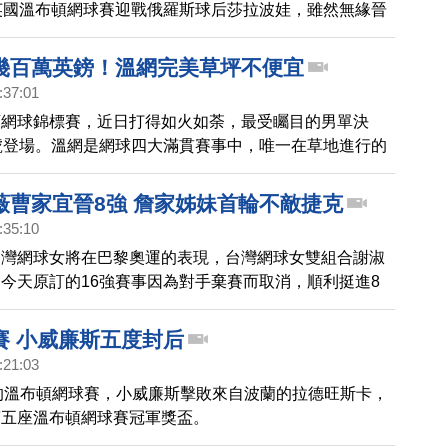
英國溫布頓網球賽迎戰俄羅斯球后莎拉波娃，雖然無緣晉
單打最佳紀錄。
她對自己的表現感到滿意且信心大增，認為球后其實不是
及。
幾百萬英鎊！溫網完美草坪不便宜
:37:01
頓網球錦標賽，近日打得如火如荼，最受矚目的男單決
號登場。溫網是網球四大滿貫賽事中，唯一在草地進行的
你有想過嗎？溫網完美的草地是怎麼種出來的呢？接下來
您了解。
薇曹家宜晉8強 詹家姊妹首輪不敵捷克
:35:10
台灣網球女將在巴黎奧運的表現，台灣網球女雙組合謝淑
今天原訂的16強賽事因為對手棄賽而取消，順利挺進8
詹家姊妹」詹詠然、詹皓晴，在巴黎奧運首輪苦戰兩盤，
無緣晉級！這場比賽也是詹詠然在奧運賽場上的最後一
賽 小威廉斯五度封后
:21:03
)的溫布頓網球賽，小威廉斯擊敗來自波蘭的拉德旺斯卡，
第五座溫布頓網球賽冠軍獎盃。