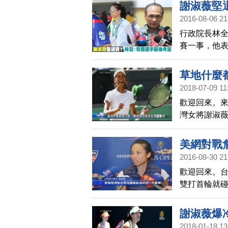
灣第一位在大
謝淑薇堅
千三百五十萬
2016-08-06 21
行政院長林
賽一事，他
的狀況下表
草地什麼
2018-07-09 11
歡迎回來。來
灣女將謝淑
薇，繼去年
之後，再度上
美網對戰
2016-08-30 21
歡迎回來。
雙打首輪就
在美網接受
好。
謝淑薇爆
2018-01-18 13