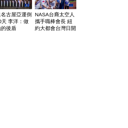
進名古屋亞運倒
NASA台裔太空人
0天 李洋：做
攜手職棒會長 紐
強的後盾
約大都會台灣日開
球