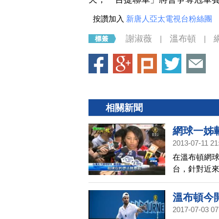
按讚加入
新唐人亞太電視台粉絲團
謝淑薇
溫布頓
|
|
相關新聞
網球一姊
2013-07-11 21
在溫布頓網
台，針對近
應，她強調
練基地。
溫布頓今
2017-07-03 07