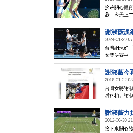
接著關心體
薇，今天上午
7：6、6：
謝淑薇澳
2024-01-29 07
台灣網球好
女雙決賽中，與
而謝淑薇手
24年來首見
謝淑薇今
2018-01-22 08
台灣女將謝
后科柏。謝
她，我應該
去取得每一
謝淑薇力
球員，她在
2012-06-30 21
自由式風格
接下來關心體
挺，還在鏡