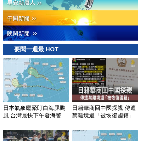
要聞一週最 HOT
日本氣象廳緊盯白海豚颱
日籍華商回中國探親 傳遭
風 台灣最快下午發海警
禁離境還「被恢復國籍」