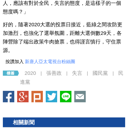
人，應該有對於全民，失言的態度，是這樣子的一個
態度嗎？」
好的，隨著2020大選的投票日接近，藍綠之間攻防更
加激烈，也強化了選舉氛圍，距離大選倒數29天，各
陣營除了端出政策牛肉搶票，也得謹言慎行，守住票
源。
按讚加入
新唐人亞太電視台粉絲團
2020
張善政
失言
國民黨
民
|
|
|
|
進黨
相關新聞