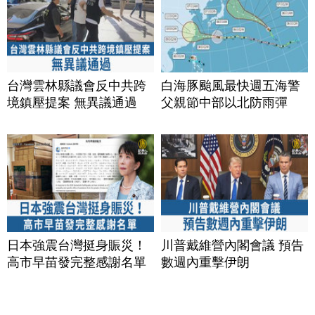
台灣雲林縣議會反中共跨
白海豚颱風最快週五海警
境鎮壓提案 無異議通過
父親節中部以北防雨彈
日本強震台灣挺身賑災！
川普戴維營內閣會議 預告
高市早苗發完整感謝名單
數週內重擊伊朗