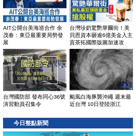
AIT公開台美海巡合作 余
台灣珍奶驚艷華爾街！美
茂春：東亞最重要局勢發
貝恩資本砸逾6億美金入主
展
貢茶拓國際版圖加速攻
美？｜#財經新聞｜
20260806(四)
台灣國防部 發布同心36號
颱風白海豚襲沖繩 週末最
演習動員召集令
近台灣 10日登陸浙江
今日整點新聞