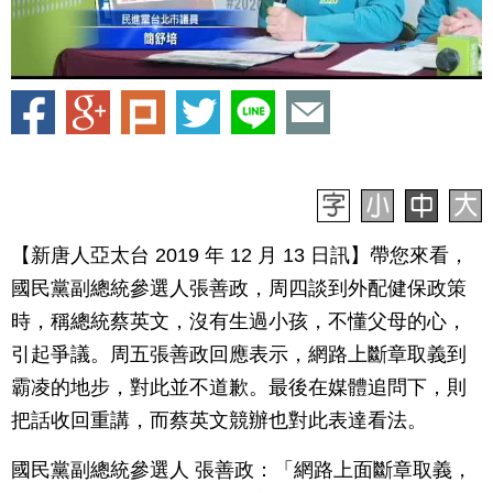
【新唐人亞太台 2019 年 12 月 13 日訊】帶您來看，
國民黨副總統參選人張善政，周四談到外配健保政策
時，稱總統蔡英文，沒有生過小孩，不懂父母的心，
引起爭議。周五張善政回應表示，網路上斷章取義到
霸凌的地步，對此並不道歉。最後在媒體追問下，則
把話收回重講，而蔡英文競辦也對此表達看法。
國民黨副總統參選人 張善政：「網路上面斷章取義，