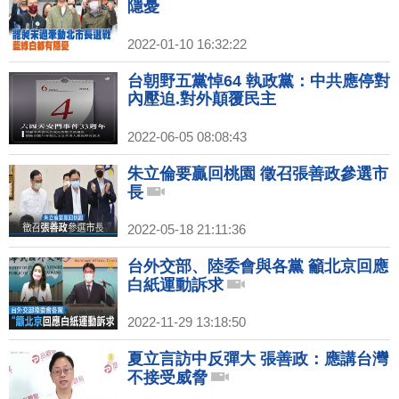
隱憂
2022-01-10 16:32:22
台朝野五黨悼64 執政黨：中共應停對
內壓迫.對外顛覆民主
2022-06-05 08:08:43
朱立倫要贏回桃園 徵召張善政參選市
長
2022-05-18 21:11:36
台外交部、陸委會與各黨 籲北京回應
白紙運動訴求
2022-11-29 13:18:50
夏立言訪中反彈大 張善政：應講台灣
不接受威脅