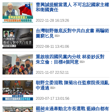
曹興誠提醒當選人 不可忘記國家主權
和衛國責任
2022-11-28 16:19:26
台灣朝野徹底反對中共白皮書 兩騙術
圖窮匕見
2022-08-11 13:41:06
重啟核四國民黨內分歧 林姿妙反對
朱立倫：目標4個同意
2021-11-07 22:52:11
朝野立委混戰 陳菊出任監察院長混亂
中通過
2020-07-17 13:01:56
罷昶未過牽動北市長選戰 藍綠白都有