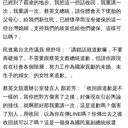
已經到了霸凌的地步。我把這一些話收回，我重講一
次，我重講一次。蔡英文總統，請你體會天下懷胎的
父母心，給我們新住民，已經懷孕而沒有健保的這一
些台灣媳婦，支持我們的政策也給他們健保。這樣可
以嗎？」
民進黨台北市議員 簡舒培：「講錯話就道歉嘛，不要
再硬拗了。不需要跟蔡英文蔡總統道歉，但請你跟現
在在社會各個階層，努力工作為國家貢獻的未婚、未
生子的婦女、的女性來道歉。」
蔡英文競選辦公室發言人 顏若芳：「收回跟道歉是不
一樣的，當你把對方傷害了之後，好像現在引起輿論
的撻伐，就啊那好那我重講一次，這是道歉嗎？傷害
了別人，用收回，以為你在傳LINE嗎？你傳出去之後
收回就可以了嗎？這是一個身為國民黨副總統候選