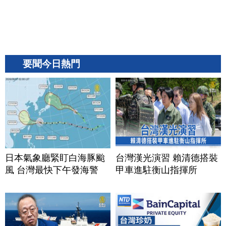
要聞今日熱門
日本氣象廳緊盯白海豚颱
台灣漢光演習 賴清德搭裝
風 台灣最快下午發海警
甲車進駐衡山指揮所