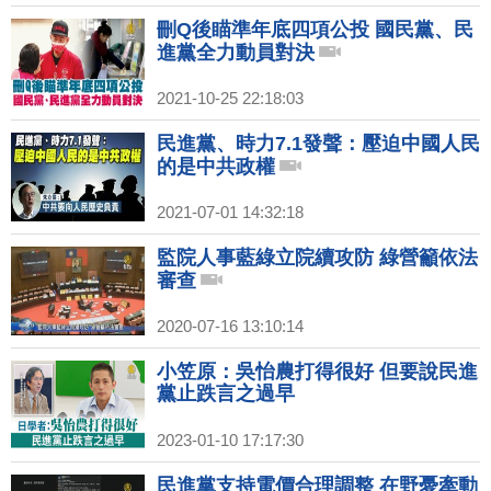
刪Q後瞄準年底四項公投 國民黨、民
進黨全力動員對決
2021-10-25 22:18:03
民進黨、時力7.1發聲：壓迫中國人民
的是中共政權
2021-07-01 14:32:18
監院人事藍綠立院續攻防 綠營籲依法
審查
2020-07-16 13:10:14
小笠原：吳怡農打得很好 但要說民進
黨止跌言之過早
2023-01-10 17:17:30
民進黨支持電價合理調整 在野憂牽動