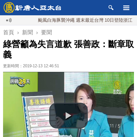
颱風白海豚襲沖繩 週末最近台灣 10日登陸浙江
首頁
›
新聞
›
要聞
綠營籲為失言道歉 張善政：斷章取
義
更新時間：2019-12-13 12:46:51