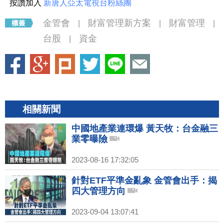
按讚加入
新唐人亞太電視台粉絲團
金管會
財富管理新方案
財富管理
|
|
|
台股
資金
|
相關新聞
中國地產業連環爆 黃天牧：台金融三
業零曝險
2023-08-16 17:32:05
針對ETF平準金亂象 金管會出手：揭
四大管理方向
2023-09-04 13:07:41