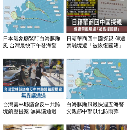
日本氣象廳緊盯白海豚颱
日籍華商回中國探親 傳遭
風 台灣最快下午發海警
禁離境還「被恢復國籍」
台灣雲林縣議會反中共跨
白海豚颱風最快週五海警
境鎮壓提案 無異議通過
父親節中部以北防雨彈