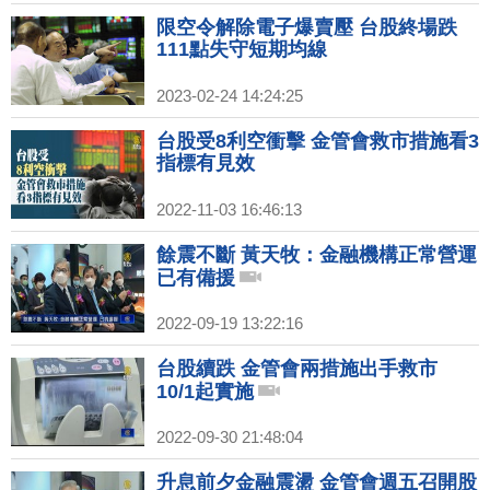
限空令解除電子爆賣壓 台股終場跌
111點失守短期均線
2023-02-24 14:24:25
台股受8利空衝擊 金管會救市措施看3
指標有見效
2022-11-03 16:46:13
餘震不斷 黃天牧：金融機構正常營運
已有備援
2022-09-19 13:22:16
台股續跌 金管會兩措施出手救市
10/1起實施
2022-09-30 21:48:04
升息前夕金融震盪 金管會週五召開股