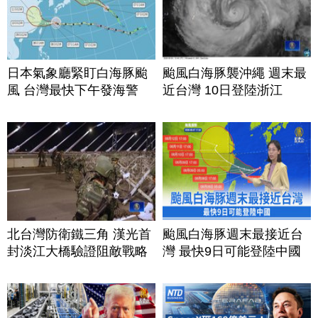
日本氣象廳緊盯白海豚颱
颱風白海豚襲沖繩 週末最
風 台灣最快下午發海警
近台灣 10日登陸浙江
北台灣防衛鐵三角 漢光首
颱風白海豚週末最接近台
封淡江大橋驗證阻敵戰略
灣 最快9日可能登陸中國