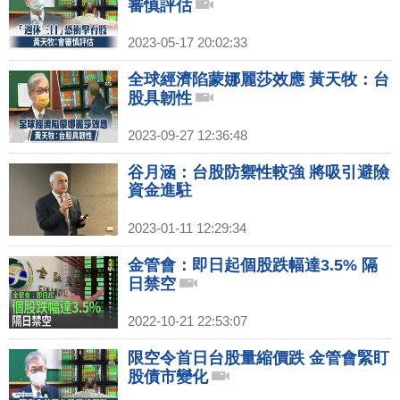
審慎評估
2023-05-17 20:02:33
全球經濟陷蒙娜麗莎效應 黃天牧：台
股具韌性
2023-09-27 12:36:48
谷月涵：台股防禦性較強 將吸引避險
資金進駐
2023-01-11 12:29:34
金管會：即日起個股跌幅達3.5% 隔
日禁空
2022-10-21 22:53:07
限空令首日台股量縮價跌 金管會緊盯
股債市變化