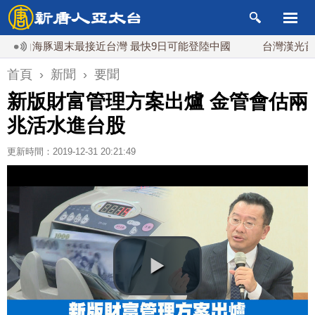
白海豚週末最接近台灣 最快9日可能登陸中國
台灣漢光首結合城
首頁
›
新聞
›
要聞
新版財富管理方案出爐 金管會估兩
兆活水進台股
更新時間：2019-12-31 20:21:49