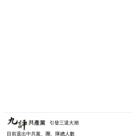
引發三退大潮
目前退出中共黨、團、隊總人數