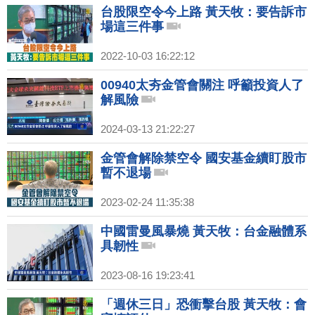
台股限空令今上路 黃天牧：要告訴市
場這三件事
2022-10-03 16:22:12
00940太夯金管會關注 呼籲投資人了
解風險
2024-03-13 21:22:27
金管會解除禁空令 國安基金續盯股市
暫不退場
2023-02-24 11:35:38
中國雷曼風暴燒 黃天牧：台金融體系
具韌性
2023-08-16 19:23:41
「週休三日」恐衝擊台股 黃天牧：會