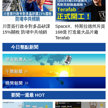
川普簽行政令對多晶矽課
SpaceX、特斯拉德州斥資
15%關稅 防堵中共傾銷
168億 打造最大晶片廠
Terafab
今日整點新聞
要聞一週最 HOT