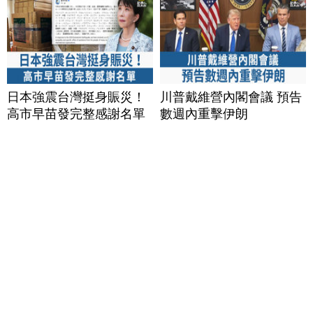
日本強震台灣挺身賑災！
川普戴維營內閣會議 預告
高市早苗發完整感謝名單
數週內重擊伊朗