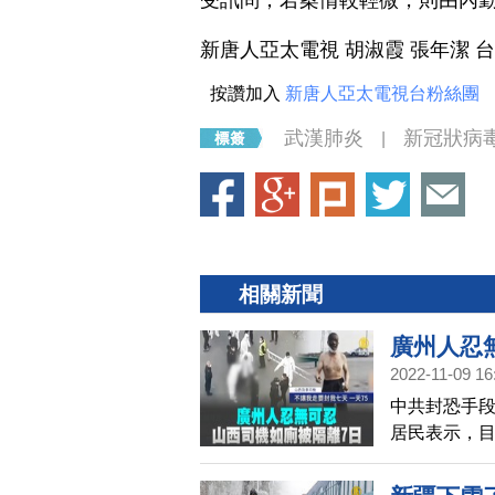
受訊問；若案情較輕微，則由內
新唐人亞太電視 胡淑霞 張年潔 
按讚加入
新唐人亞太電視台粉絲團
武漢肺炎
新冠狀病
|
相關新聞
廣州人忍
2022-11-09 16
中共封恐手段
居民表示，