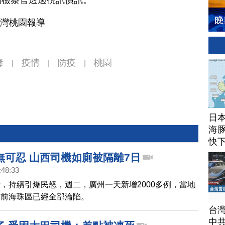
勤檢察官透過視訊偵訊。
台灣桃園報導
毒
疫情
防疫
桃園
|
|
|
日
海豚
快
無可忍 山西司機如廁被隔離7日
:48:33
，持續引爆民怒，週二，廣州一天新增2000多例，當地
目前海珠區已經全部淪陷。
台
中