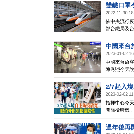
在週一，宣
雙鐵口罩
週二，就會
2022-11-30 18
依中央流行
部台鐵局及
廂及月台上
中國來台
2023-01-02 16
中國來台旅客
陳秀熙今天
估台灣未來檢
2/7起入
2023-02-02 11
指揮中心今天
間篩檢時機，
間如出現症
過年後再