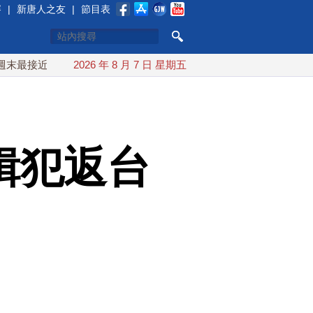
賽
|
新唐人之友
|
節目表
台灣 最快9日可能登陸中國
2026 年 8 月 7 日 星期五
台灣漢光首結合城鎮演習 AIT連
緝犯返台