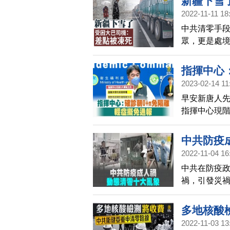
新疆下雪
2022-11-11 18
中共清零手
眾，更是處
指揮中心
2023-02-14 11
早安新唐人
指揮中心現
隔離方式，
症者免隔離，從
中共防疫
2022-11-04 16
中共在防疫
禍，引發災
多地核酸
2022-11-03 13