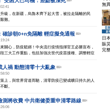
了 受困大巴司機：差點被凍死
無
:02:41
段升級，在新疆，烏魯木齊下起大雪，被拉走隔離的民
境艱難。
：確診朝0+n免隔離 輕症擬免通報
日
:19:24
賑
先來關心，防疫鬆綁！中央流行疫情指揮官王必勝宣布，
完
階段三大工作重點，包括加強次世代疫苗接種、調整輕症
與修正確診者通報定義。繼口罩鬆綁後，下階段將放寬輕
5+n調整為0+n。
成人禍 動態清零十大亂象
:58:50
政策上，與世界背道而馳，清零防疫已變成曠日持久的人
禍不斷。
檢測將收費 中共衛健委重申清零路線
:26:06