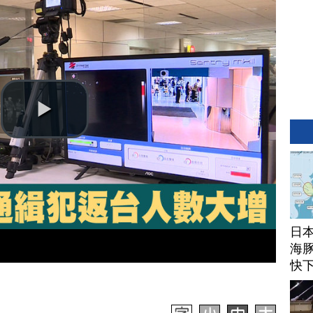
日
海豚
快