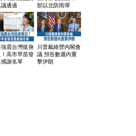
異議通過
部以北防雨彈
本強震台灣挺身
川普戴維營內閣會
災！高市早苗發
議 預告數週內重
整感謝名單
擊伊朗