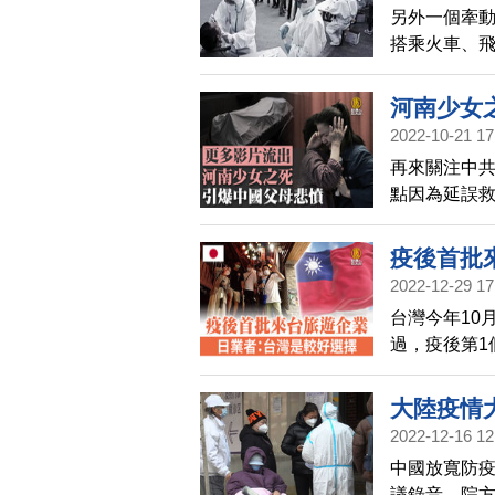
另外一個牽
搭乘火車、
搜詞，同時
不過，中共最
河南少女
曉偉要求官
2022-10-21 17
導，多地區1
再來關注中共
指出，核酸
點因為延誤
但人民實際
點的食物、
內容。
疫後首批
2022-12-29 17
台灣今年10
過，疫後第1
國跟台灣是
大陸疫情
2022-12-16 12
中國放寬防
議錄音，院