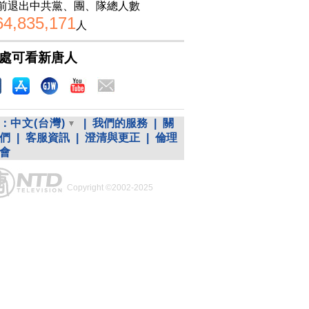
前退出中共黨、團、隊總人數
64,835,171
人
處可看新唐人
：
中文(台灣)
|
我們的服務
|
關
們
|
客服資訊
|
澄清與更正
|
倫理
會
Copyright ©2002-2025