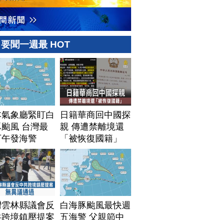
要聞一週最 HOT
本氣象廳緊盯白
日籍華商回中國探
颱風 台灣最
親 傳遭禁離境還
下午發海警
「被恢復國籍」
灣雲林縣議會反
白海豚颱風最快週
共跨境鎮壓提案
五海警 父親節中