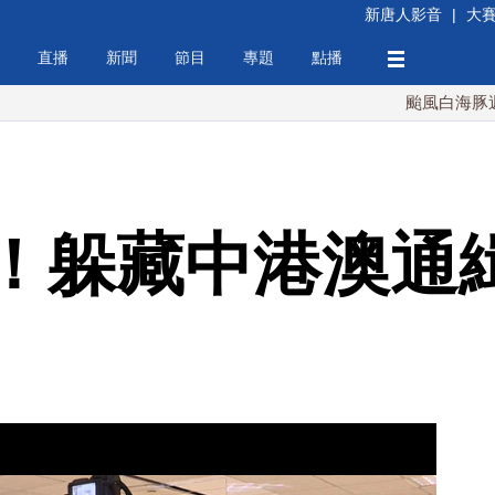
新唐人影音
|
大
直播
新聞
節目
專題
點播
颱風白海豚週末最接近
！躲藏中港澳通