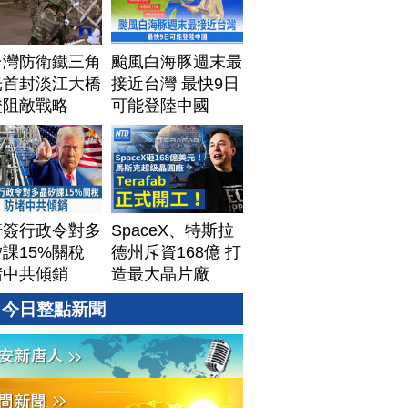
台灣防衛鐵三角
颱風白海豚週末最
光首封淡江大橋
接近台灣 最快9日
證阻敵戰略
可能登陸中國
普簽行政令對多
SpaceX、特斯拉
課15%關稅
德州斥資168億 打
堵中共傾銷
造最大晶片廠
Terafab
今日整點新聞