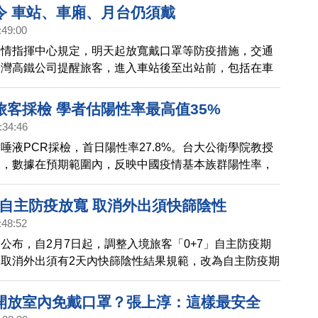
布開放的五大方向，如果和學者專家討論順利，最快今天
令 車站、車廂、月台仍須戴
公布室內免戴口罩。
:49:00
疫情指揮中心規定，明天起放寬戴口罩等防疫措施，交通
台灣高鐵公司提醒旅客，進入車站後至出站前，包括在車
，仍須戴口罩，飲食期間可暫時取下。
旅客採檢 學者估陽性率最高值35%
:34:46
唾液PCR採檢，首日陽性率27.8%。台大公衛學院教授
說，數據在預期範圍內，反映中國疫情基本族群陽性率，
出中國入境陽性率最高值35%。
境自主防疫放寬 取消外出須快篩陰性
:48:52
公布，自2月7日起，調整入境旅客「0+7」自主防疫期
取消外出須有2天內快篩陰性結果規範，改為自主防疫期
狀再使用家用快篩試劑篩檢。
開放室內免戴口罩？張上淳：這樣最安全