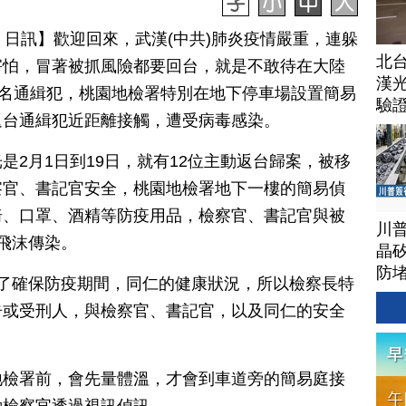
月 21 日訊】歡迎回來，武漢(中共)肺炎疫情嚴重，連躲
北
害怕，冒著被抓風險都要回台，就是不敢待在大陸
漢
2名通緝犯，桃園地檢署特別在地下停車場設置簡易
驗
返台通緝犯近距離接觸，遭受病毒感染。
是2月1日到19日，就有12位主動返台歸案，被移
察官、書記官安全，桃園地檢署地下一樓的簡易偵
椅、口罩、酒精等防疫用品，檢察官、書記官與被
川
飛沫傳染。
晶矽
防
為了確保防疫期間，同仁的健康狀況，所以檢察長特
告或受刑人，與檢察官、書記官，以及同仁的安全
地檢署前，會先量體溫，才會到車道旁的簡易庭接