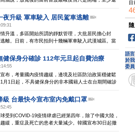
目
波，並說千萬別給病患服用會傷肝的連花清瘟。
4
一夜升級 軍車駛入 居民駕車逃離
隨
:09:31
疫情升溫，多區開始所謂的靜默管理，大批居民擔心封
車逃離。日前，有市民拍到十幾輛軍車駛入武漢城區。當
關注。
語言
無健保身分確診 112年元旦起自費治療
於我
:14:55
委員
天宣布，考量國內疫情趨緩，邊境及社區防治政策穩健鬆
1月1日起，不具健保身分的非本國籍人士在台期間確診
9，需自付確診隔離治療費用。
降級 台最快今宣布室內免戴口罩
:52:45
球受到COVID-19疫情肆虐已經第四年，除了中國大陸，
趨緩，重症及死亡的患者大量減少。韓國宣布30日起撤
令，而日本則在日前宣布五月將會調降疫情等級。台灣也