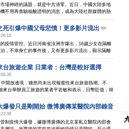
動市場神經的議題，就是中共清零。近日，中國大陸多地
飛機不用再查驗核酸證明的消息，成為大陸社群媒體的熱
，中共高層開會擬放寬防疫政策的傳聞，讓陸港股大漲。
高衛生機關衛健委11月2日召開黨員幹部大會，主任馬
之死引爆中國父母悲憤！更多影片流出
員們繼續堅持「動態清零」的防控路線。另外，陸媒報
:26:15
1月1日起，一般民眾的常態化核酸檢測需自費，有分析
的疫情管控。近日河南省汝洲市爆出，16歲少女在隔離
檢測等於變相成為政府的財政工具，名義上是「自願」，
救治，不幸身亡的事件後，又有更多影片流出，顯示隔離
上沒有選擇。
藥物短缺，沒有醫護等問題，但中共當局迅速刪除了相關
來台旅遊企業 日業者：台灣是較好選擇
:55:35
月中開放邊境，雖然尚未出現報復性來台旅遊熱潮。不
個來台舉辦員工旅遊的業者平岩敏和表示，日幣貶值，韓
較好選擇的海外旅遊目的地。
大爆發只是剛開始 微博廣傳某醫院內部錄音
:22:38
疫管制疫情大爆發，據微博廣傳的北京某私立醫院內部會
方高層說，放寬後的當前首波嚴峻疫情只是開端，至少還