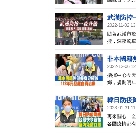
得經歷4至5
武漢防控
2022-11-02 13
隨著武漢市
控，深夜駕
地疫情引發
非本國籍
2022-12-06 12
指揮中心今
綁，規劃明年
COVID-1
韓日防疫
2023-01-31 11
再來關心，全
各國疫情都有
除室內口罩