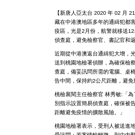
【新唐人亞太台 2020 年 02 
藏在中港澳地區多年的通緝犯都
疫區，光是2月份，航警就移送1
偵查庭，避免檢察官、書記官和
近期從中港澳返台通緝犯大增，光
送到桃園地檢署偵辦，為確保檢
查庭，備妥訊問所需的電腦、桌
告中間，保持約2公尺距離，避免
桃檢襄閱主任檢察官 林秀敏:「
別指示設置簡易偵查庭，確保被
距離避免疫情的擴散風險。」
桃園地檢署表示，受刑人被送進