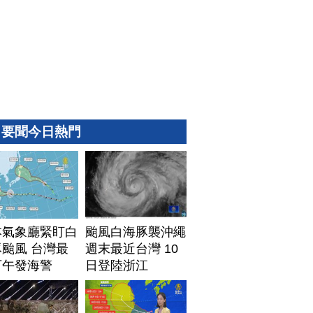
要聞今日熱門
本氣象廳緊盯白
颱風白海豚襲沖繩
颱風 台灣最
週末最近台灣 10
下午發海警
日登陸浙江