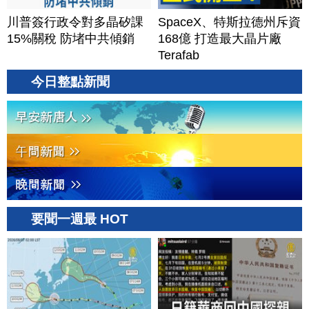
川普簽行政令對多晶矽課
SpaceX、特斯拉德州斥資
15%關稅 防堵中共傾銷
168億 打造最大晶片廠
Terafab
今日整點新聞
要聞一週最 HOT