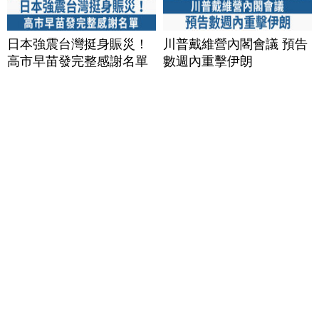
日本強震台灣挺身賑災！
川普戴維營內閣會議 預告
高市早苗發完整感謝名單
數週內重擊伊朗