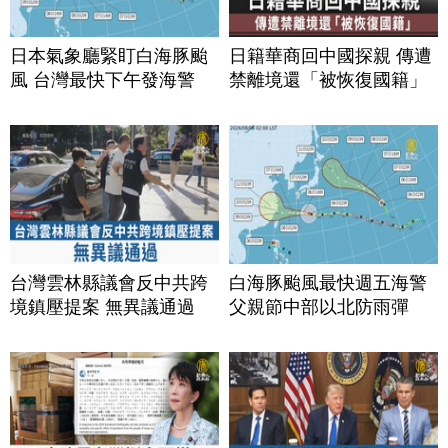
日本氣象廳緊盯白海豚颱
日籍華商回中國探親 傳遭
風 台灣最快下午發海警
禁離境還「被恢復國籍」
台灣雲林縣議會反中共跨
白海豚颱風最快週五海警
境鎮壓提案 無異議通過
父親節中部以北防雨彈