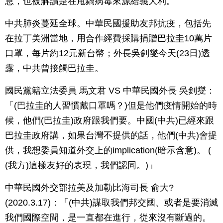
息，也被解讀是在甩鍋病毒來源給義大利。
中共肺炎蔓延全球。中華民國援助友邦抗疫，包括先
在拉丁美洲當地，用合作經費採購捐贈巴拉圭10萬片
口罩，每片約12元新台幣；外長吳釗燮今天(23日)透
露，中共曾接觸巴拉圭。
國民黨籍立法委員 馬文君 VS 中華民國外長 吳釗燮：
「(巴拉圭的人習慣戴口罩嗎？)但是他們疫情開始的時
候，他們(巴拉圭)政府跟我們要。中國(中共)已經來跟
巴拉圭政府講，如果台灣不提供的話，他們(中共)會提
供，我想委員知道外交上的implication(暗示含意)。 (
(我方)這樣友好的表現，我們認同。)」
中華民國外交部拉美及加勒比海司長 俞大?
(2020.3.17)：「(中共)謀取我們邦交國、或者是要消滅
我們國際空間，是一直都在進行，從來沒有斷過的。