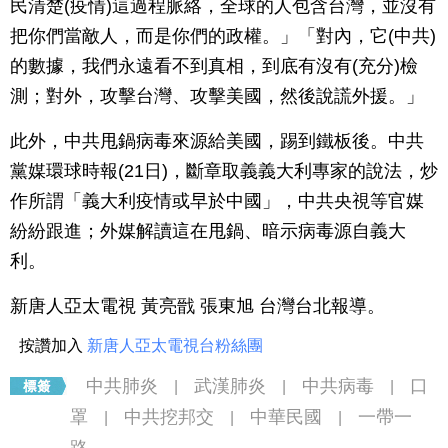
民清楚(疫情)這過程脈絡，全球的人包含台灣，並沒有
把你們當敵人，而是你們的政權。」「對內，它(中共)
的數據，我們永遠看不到真相，到底有沒有(充分)檢
測；對外，攻擊台灣、攻擊美國，然後說謊外援。」
此外，中共甩鍋病毒來源給美國，踢到鐵板後。中共
黨媒環球時報(21日)，斷章取義義大利專家的說法，炒
作所謂「義大利疫情或早於中國」，中共央視等官媒
紛紛跟進；外媒解讀這在甩鍋、暗示病毒源自義大
利。
新唐人亞太電視 黃亮戩 張東旭 台灣台北報導。
按讚加入
新唐人亞太電視台粉絲團
中共肺炎
武漢肺炎
中共病毒
口
|
|
|
罩
中共挖邦交
中華民國
一帶一
|
|
|