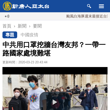
颱風白海豚週末最接近台灣 最快
首頁
›
新聞
›
要聞
專題
中國疫情
中共用口罩挖牆台灣友邦？一帶一
路國家處境難堪
更新時間：2020-03-23 20:43:44