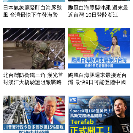
日本氣象廳緊盯白海豚颱
颱風白海豚襲沖繩 週末最
風 台灣最快下午發海警
近台灣 10日登陸浙江
北台灣防衛鐵三角 漢光首
颱風白海豚週末最接近台
封淡江大橋驗證阻敵戰略
灣 最快9日可能登陸中國