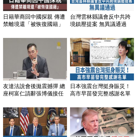
日籍華商回中國探親 傳遭
台灣雲林縣議會反中共跨
禁離境還「被恢復國籍」
境鎮壓提案 無異議通過
友達法說會後拋震撼彈 總
日本強震台灣挺身賑災！
座柯富仁請辭張博儀接任
高市早苗發完整感謝名單