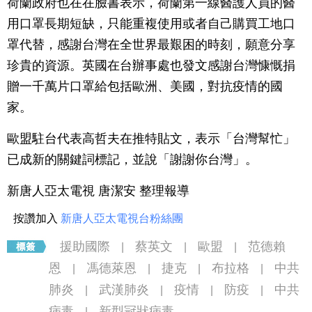
荷蘭政府也在在臉書表示，荷蘭第一線醫護人員的醫
用口罩長期短缺，只能重複使用或者自己購買工地口
罩代替，感謝台灣在全世界最艱困的時刻，願意分享
珍貴的資源。英國在台辦事處也發文感謝台灣慷慨捐
贈一千萬片口罩給包括歐洲、美國，對抗疫情的國
家。
歐盟駐台代表高哲夫在推特貼文，表示「台灣幫忙」
已成新的關鍵詞標記，並說「謝謝你台灣」。
新唐人亞太電視 唐潔安 整理報導
按讚加入
新唐人亞太電視台粉絲團
援助國際
蔡英文
歐盟
范德賴
|
|
|
恩
馮德萊恩
捷克
布拉格
中共
|
|
|
|
肺炎
武漢肺炎
疫情
防疫
中共
|
|
|
|
病毒
新型冠狀病毒
|