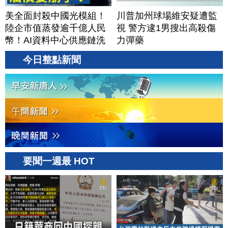
美全面封殺中國光模組！
川普加州球場維安疑遭監
陸企市值蒸發逾千億人民
視 警方逮1男搜出高殺傷
幣！AI資料中心供應鏈洗
力彈藥
牌？台灣喜迎轉單！成關
今日整點新聞
鍵樞紐？｜#財經新聞
│20260805 (三)
要聞一週最 HOT