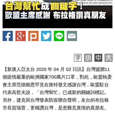
【新唐人亞太台 2020 年 04 月 02 日訊】台灣援贈11
個疫情嚴重的歐洲國家700萬片口罩，對此，歐盟執委
會主席范德賴恩罕見在推特發文感謝台灣，歐盟駐台
代表高哲夫說，「台灣幫忙」已成新的關鍵詞標記。
另外，捷克與台灣發表防疫聯合聲明，友台的布拉格
市長賀瑞普，更稱讚台灣，是患難見真情的真朋友。