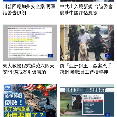
川普回應加州安全案 再重
中共出入境新規 台陸委會
話警告伊朗
籲赴中國評估風險
東大教授程式碼藏六四天
前「亞洲鎢王」命案兇手
安門 懲戒案引爆議論
落網 離職員工遭檢聲押