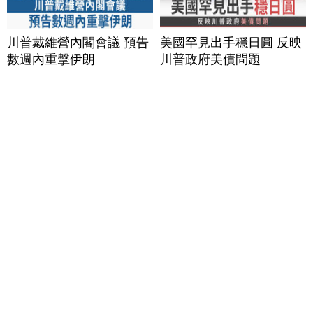
川普戴維營內閣會議 預告
美國罕見出手穩日圓 反映
數週內重擊伊朗
川普政府美債問題