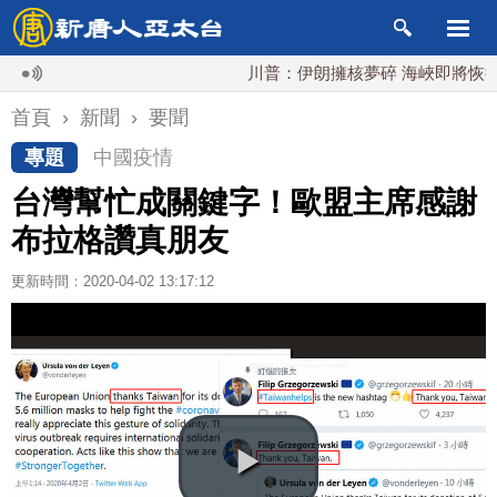
川普：伊朗擁核夢碎 海峽即將恢復通航
首頁
›
新聞
›
要聞
專題
中國疫情
台灣幫忙成關鍵字！歐盟主席感謝
布拉格讚真朋友
更新時間：2020-04-02 13:17:12