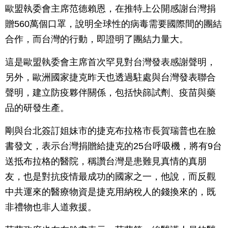
歐盟執委會主席范德賴恩，在推特上公開感謝台灣捐
贈560萬個口罩，說明全球性的病毒需要國際間的團結
合作，而台灣的行動，即證明了團結力量大。
這是歐盟執委會主席首次罕見對台灣發表感謝聲明，
另外，歐洲國家捷克昨天也透過駐處與台灣發表聯合
聲明，建立防疫夥伴關係，包括快篩試劑、疫苗與藥
品的研發生產。
剛與台北簽訂姐妹市的捷克布拉格市長賀瑞普也在臉
書發文，表示台灣捐贈給捷克的25台呼吸機，將有9台
送抵布拉格的醫院，稱讚台灣是患難見真情的真朋
友，也是對抗疫情最成功的國家之一，他說，而反觀
中共運來的醫療物資是捷克用納稅人的錢換來的，既
非禮物也非人道救援。