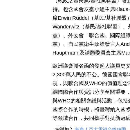
（執政之基民黨/基社黨聯盟）發
持。包含國會友臺小組主席Klaus-P
席Erwin Rüddel（基民/基
Wanderwitz（基民/基社聯盟）、
黨）、外委會「聯合國、國際組織暨全
黨）、自民黨衛生政策發言人Andre
Hauptmann及請願委員會主席Mar
歐洲議會聯名函的發起人議員史艾
2,300萬人民的不公。德國國會
視，與聯合國及WHO的價值理念
調國際合作與資訊分享至關重要
與WHO的相關會議與活動，包括
國際合作的時機，將臺灣納入國
等領域合作，共同攜手對抗新冠
按讚加入
新唐人亞太電視台粉絲團