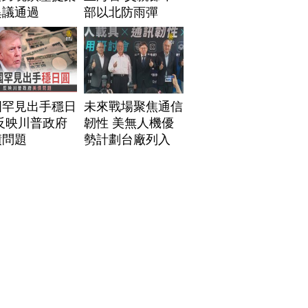
異議通過
部以北防雨彈
國罕見出手穩日
未來戰場聚焦通信
反映川普政府
韌性 美無人機優
債問題
勢計劃台廠列入