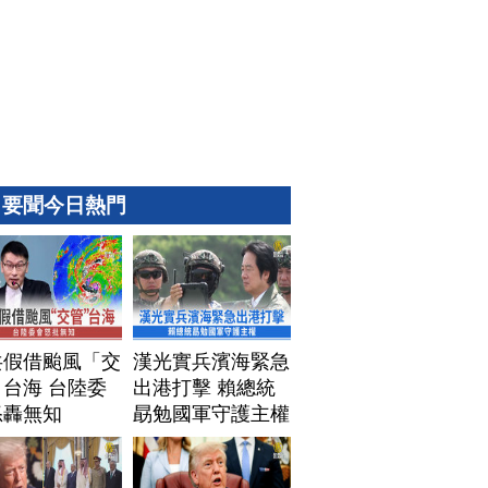
要聞今日熱門
共假借颱風「交
漢光實兵濱海緊急
台海 台陸委
出港打擊 賴總統
怒轟無知
勗勉國軍守護主權