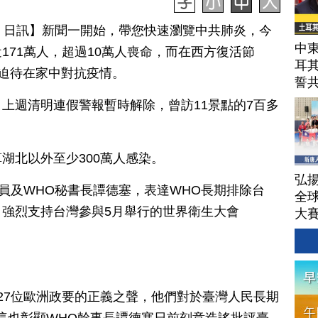
月 11 日訊】新聞一開始，帶您快速瀏覽中共肺炎，今
中東
171萬人，超過10萬人喪命，而在西方復活節
耳
口被迫待在家中對抗疫情。
誓
上週清明連假警報暫時解除，曾訪11景點的7百多
湖北以外至少300萬人感染。
弘揚
官員及WHO秘書長譚德塞，表達WHO長期排除台
全
強烈支持台灣參與5月舉行的世界衛生大會
大
27位歐洲政要的正義之聲，他們對於臺灣人民長期