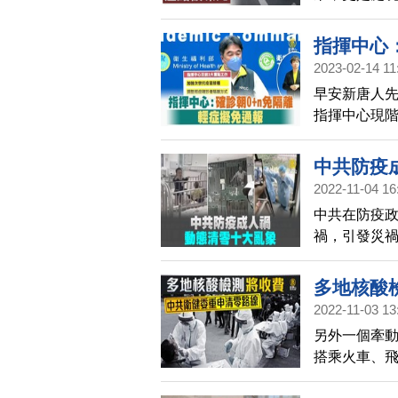
指揮中心
2023-02-14 11
早安新唐人
指揮中心現
隔離方式，
症者免隔離，從
中共防疫
2022-11-04 16
中共在防疫
禍，引發災
多地核酸
2022-11-03 13
另外一個牽
搭乘火車、
搜詞，同時