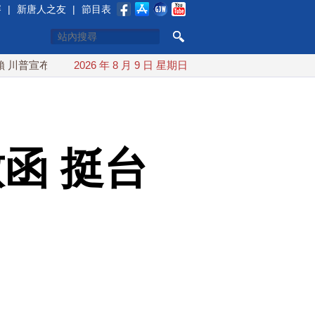
賽
|
新唐人之友
|
節目表
布礦業投資20億美元
2026 年 8 月 9 日 星期日
中東局勢動盪 土耳其沙特巴基斯坦誓共
函 挺台