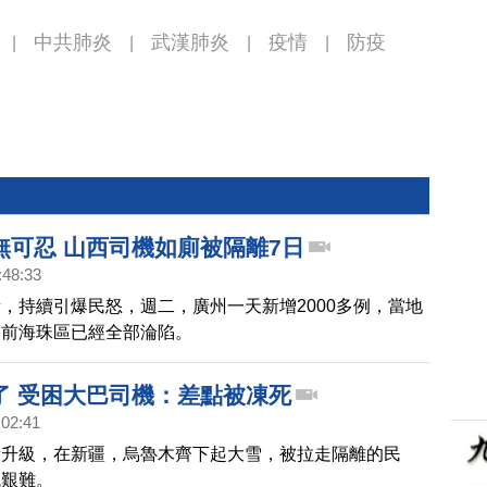
中共肺炎
武漢肺炎
疫情
防疫
|
|
|
|
無可忍 山西司機如廁被隔離7日
:48:33
，持續引爆民怒，週二，廣州一天新增2000多例，當地
目前海珠區已經全部淪陷。
了 受困大巴司機：差點被凍死
:02:41
段升級，在新疆，烏魯木齊下起大雪，被拉走隔離的民
境艱難。