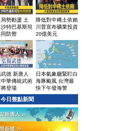
局勢動盪 土
降低對中稀土依賴
其沙特巴基斯坦
川普宣布礦業投資
共同防禦
20億美元
武德 新唐人
日本氣象廳緊盯白
球中華傳統武術
海豚颱風 台灣最
賽將登場
快下午發海警
今日整點新聞