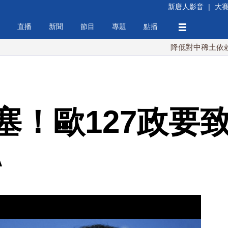
新唐人影音
|
大
直播
新聞
節目
專題
點播
降低對中稀土依賴 川普宣
塞！歐127政要致
A