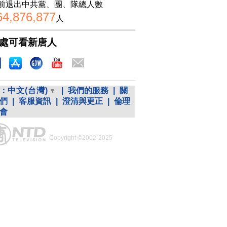
前退出中共黨、團、隊總人數
64,876,877
人
處可看新唐人
：
中文(台灣)
|
我們的服務
|
關
們
|
客服資訊
|
澄清與更正
|
倫理
會
Copyright ©2002-2025