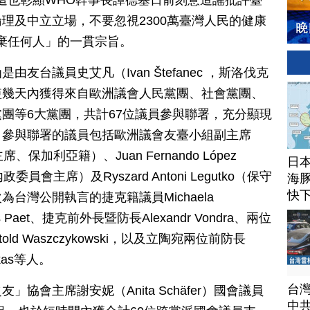
這也彰顯WHO幹事長譚德塞日前刻意造謠批評臺
理及中立立場，不要忽視2300萬臺灣人民的健康
棄任何人」的一貫宗旨。
友台議員史艾凡（Ivan Štefanec ，斯洛伐克
短幾天內獲得來自歐洲議會人民黨團、社會黨團、
團等6大黨團，共計67位議員參與聯署，充分顯現
。參與聯署的議員包括歐洲議會友臺小組副主席
主席、保加利亞籍）、Juan Fernando López
日
員會主席）及Ryszard Antoni Legutko（保守
海豚
快
台灣公開執言的捷克籍議員Michaela
 Paet、捷克前外長暨防長Alexandr Vondra、兩位
itold Waszczykowski，以及立陶宛兩位前防長
lekas等人。
台
協會主席謝安妮（Anita Schäfer）國會議員
中