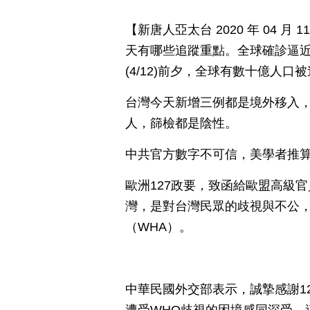
【新唐人亞太台 2020 年 04 
天有哪些追蹤重點。全球確診逼近
(4/12)前夕，全球有數十億人
台灣今天新增三例都是境外移入，
人，篩檢都是陰性。
中共官方數字不可信，美學者推算
歐洲127政要，致函給歐盟高級
灣，是對台灣民眾的歧視與不公，
（WHA）。
中華民國外交部表示，誠摯感謝1