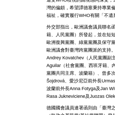
遭受WHO歧視的困境感同深受，
灣的偏頗，希望譚德塞秉持專業倫
福祉，確實履行WHO有關「不遺
外交部指出，歐洲議會議員聯名函是由
籍、人民黨團）所發起，並在短
歐洲復興黨團、綠黨黨團及保守黨
歐洲議會對臺灣跨黨團派的支持
Andrey Kovatchev（人民黨團副
Aguilar（社會黨團、西班牙籍、內政委
黨團共同主席、波蘭籍）、曾多次為
Šojdrová、愛沙尼亞前外長Urmas
波蘭前外長Anna Fotyga及Jan W
Rasa Jukneviciene及Juozas O
德國國會議員連署函則由「臺灣之友」