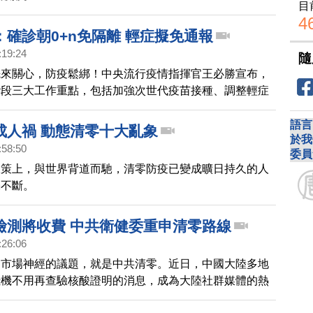
目
4
：確診朝0+n免隔離 輕症擬免通報
:19:24
隨
先來關心，防疫鬆綁！中央流行疫情指揮官王必勝宣布，
階段三大工作重點，包括加強次世代疫苗接種、調整輕症
與修正確診者通報定義。繼口罩鬆綁後，下階段將放寬輕
5+n調整為0+n。
語言
成人禍 動態清零十大亂象
於我
:58:50
委員
政策上，與世界背道而馳，清零防疫已變成曠日持久的人
禍不斷。
檢測將收費 中共衛健委重申清零路線
:26:06
動市場神經的議題，就是中共清零。近日，中國大陸多地
飛機不用再查驗核酸證明的消息，成為大陸社群媒體的熱
，中共高層開會擬放寬防疫政策的傳聞，讓陸港股大漲。