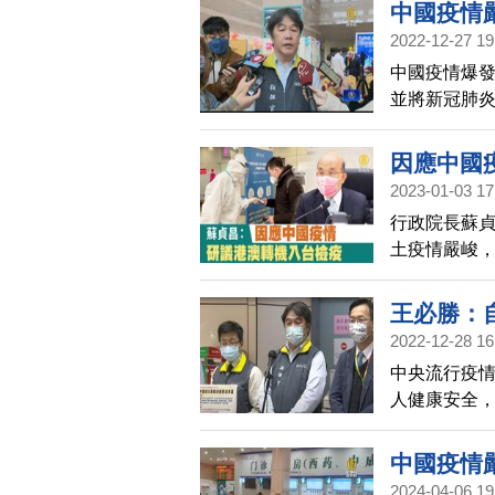
不過，中共最
中國疫情
曉偉要求官
2022-12-27 19
導，多地區1
中國疫情爆
指出，核酸
並將新冠肺
但人民實際
揮中心指揮官
因應中國
2023-01-03 17
行政院長蘇貞
土疫情嚴峻
萬人次從中
趨勢，因此
王必勝：
也要採適當檢
2022-12-28 16
有164人陽
中央流行疫情
人健康安全
異株，自明(1
持現行不開放
中國疫情
金馬地區民眾
2024-04-06 19