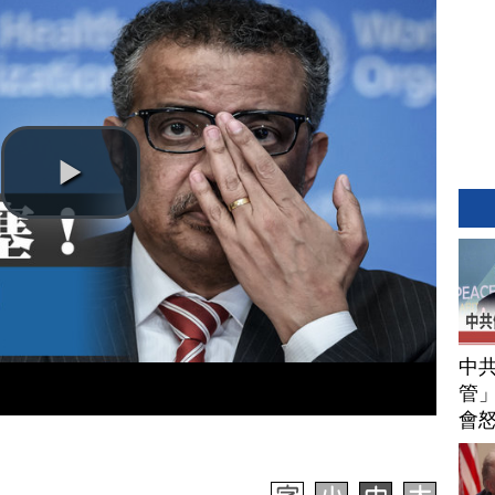
中
管」
會