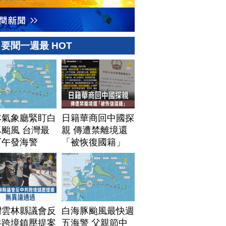
要聞一週最 HOT
本氣象廳緊盯白
日籍華商回中國探
颱風 台灣最
親 傳遭禁離境還
下午發海警
「被恢復國籍」
灣雲林縣議會反
白海豚颱風最快週
共跨境鎮壓提案
五海警 父親節中