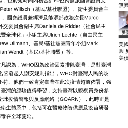
起，也於短時間內獲合計60位跨黨派國會議員支
無
eter Willsch（基民/基社聯盟）、衛生委員會主
社聯盟）、國會議員兼經濟及能源部政務次長Marco
外交委員會副主席Daniela de Ridder（社會民主
球化」小組主席Ulrich Lechte（自由民主
w Ullmann、基民/基社黨團青年小組Mark
美
圓 
ian Wendt（基民/基社聯盟）等。
美
凡認為，WHO因為政治因素排除臺灣，是對臺灣
聯名函發起人謝安妮則指出，WHO對臺灣人民的歧
不符。他們一致肯定臺灣在此次疫情超前佈署，強
，臺灣的經驗值得學習，支持臺灣以觀察員身份參
全球疫情警報與反應網絡（GOARN），此時正是
際衛生體系中，包括可在醫療物資供應及疫苗研發
病毒在全球蔓延。