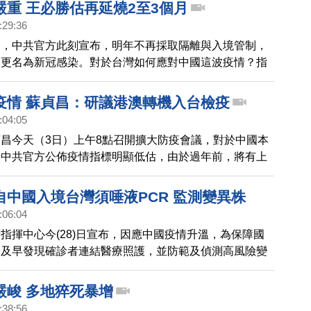
高衛生機關衛健委11月2日召開黨員幹部大會，主任馬
嚴重 王必勝估再延燒2至3個月
員們繼續堅持「動態清零」的防控路線。另外，陸媒報
:29:36
1月1日起，一般民眾的常態化核酸檢測需自費，有分析
發，中共官方此刻宣布，明年不再採取隔離與入境管制，
檢測等於變相成為政府的財政工具，名義上是「自願」，
炎更名為新冠感染。對於台灣如何應對中國這波疫情？指
上沒有選擇。
王必勝上午受訪說，中國疫情預估再延燒2到3個月。
疫情 蘇貞昌：研議港澳轉機入台檢疫
:04:05
昌今天（3日）上午8點召開擴大防疫會議，對於中國本
，中共官方公佈疫情指標明顯低估，由於過年前，將有上
國搭機入境台灣，加上台灣進入秋冬季，國內疫情有上升
指示指揮中心研議自中國啟程經香港、澳門轉機的旅客，
自中國入境台灣須唾液PCR 監測變異株
疫措施。而從元旦實施中國旅客入境採檢，目前657人
:06:04
性，陽性率達25％。
指揮中心今(28)日宣布，因應中國疫情升溫，為保障國
，及早發現確診者連結醫療照護，並防範及偵測高風險變
12)年1月1日零時至1月31日(航班表定抵台時間)，除維
中國觀光客來台之政策外，搭乘自中國4個直航航線，及
嚴峻 多地猝死暴增
過年交通專案之來台旅客，入境時須於機場(或港口)配合
:38:56