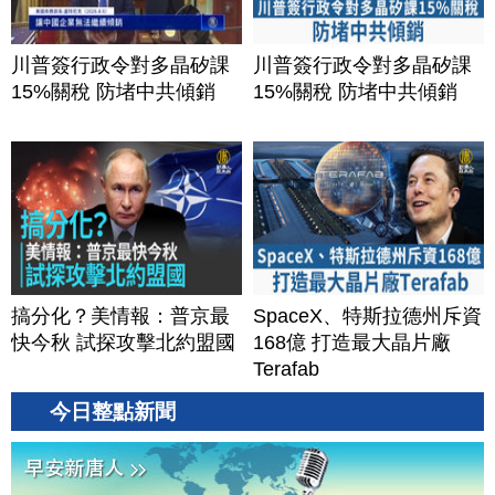
川普簽行政令對多晶矽課
川普簽行政令對多晶矽課
15%關稅 防堵中共傾銷
15%關稅 防堵中共傾銷
搞分化？美情報：普京最
SpaceX、特斯拉德州斥資
快今秋 試探攻擊北約盟國
168億 打造最大晶片廠
Terafab
今日整點新聞