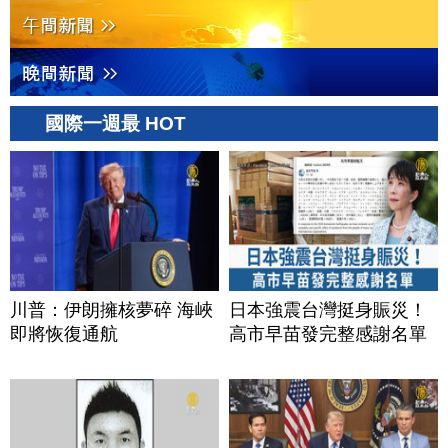
國際一週最 HOT
川普：伊朗擁核夢碎 海峽
日本強震台灣挺身賑災！
即將恢復通航
高市早苗發完整感謝名單