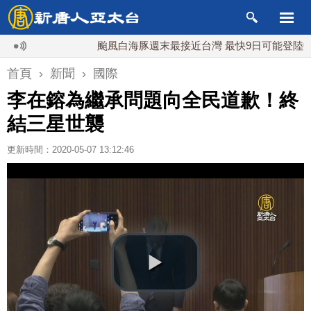
颱風白海豚週末最接近台灣 最快9日可能登陸中國
首頁
›
新聞
›
國際
李在鎔為繼承問題向全民道歉！終
結三星世襲
更新時間：2020-05-07 13:12:46