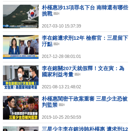
朴槿惠涉13項罪名下台 南韓還有哪些
挑戰
2017-03-10 15:37:39
李在鎔遭求刑12年 檢察官：三星留下
汙點
2017-12-28 08:01:01
李在鎔關207天就假釋！文在寅：為
國家利益考量
2021-08-13 21:48:02
朴槿惠閨密干政案重審 三星少主恐被
判監禁
2019-10-25 20:50:59
三星少主李在鎔涉賄朴槿惠 遭求刑12