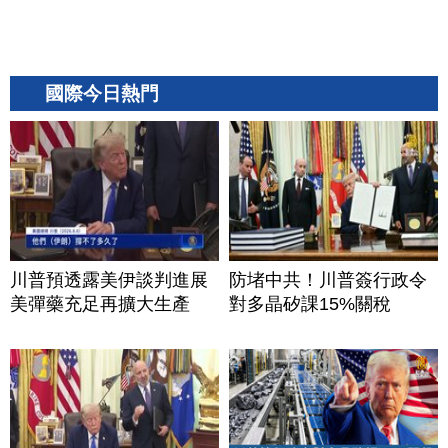
國際今日熱門
川普預透露美伊談判進展
防堵中共！川普簽行政令
美彈藥充足再擴大生產
對多晶矽課15%關稅