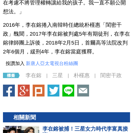
在考慮不將管理權轉讓給我的孩子。我一直不願公開
想法。」
2016年，李在鎔捲入南韓時任總統朴槿惠「閨密干
政」醜聞，2017年李在鎔被判處5年有期徒刑，在李在
鎔律師團上訴後，2018年2月5日，首爾高等法院改判
2年6個月，緩刑4年，李在鎔當庭獲釋。
按讚加入
新唐人亞太電視台粉絲團
李在鎔
三星
朴槿惠
閨密干政
|
|
|
相關新聞
李在鎔被捕！三星女力時代李富真接