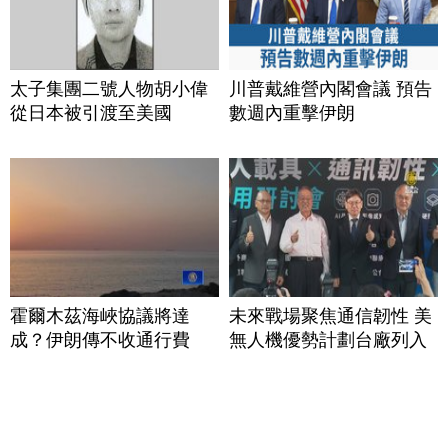
太子集團二號人物胡小偉
川普戴維營內閣會議 預告
從日本被引渡至美國
數週內重擊伊朗
霍爾木茲海峽協議將達
未來戰場聚焦通信韌性 美
成？伊朗傳不收通行費
無人機優勢計劃台廠列入