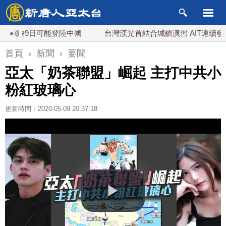
9日可能登陸中國
台灣漢光首結合城鎮演習 AIT連續發文讚「
首頁
›
新聞
›
要聞
亞太「奶茶聯盟」崛起 主打中共小
粉紅玻璃心
更新時間：2020-05-09 20:37:18