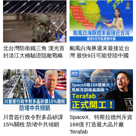
北台灣防衛鐵三角 漢光首
颱風白海豚週末最接近台
封淡江大橋驗證阻敵戰略
灣 最快9日可能登陸中國
川普簽行政令對多晶矽課
SpaceX、特斯拉德州斥資
15%關稅 防堵中共傾銷
168億 打造最大晶片廠
Terafab