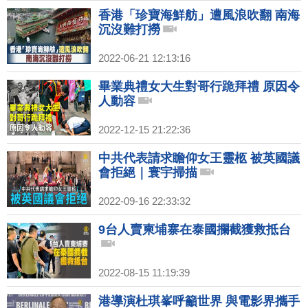
香港「珍寶海鮮舫」遭風浪吹翻 南海
沉沒難打撈
2022-06-21 12:13:16
畢業典禮女大生對哥行跪拜禮 原因令
人動容
2022-12-15 21:22:36
中共代表請求瞻仰女王靈柩 被英國議
會拒絕｜寰宇掃描
2022-09-16 22:33:32
9台人賣柬埔寨在泰國攔截獲救抵台
2022-08-15 11:19:39
港導演杜琪峯呼籲世界 與電影界攜手