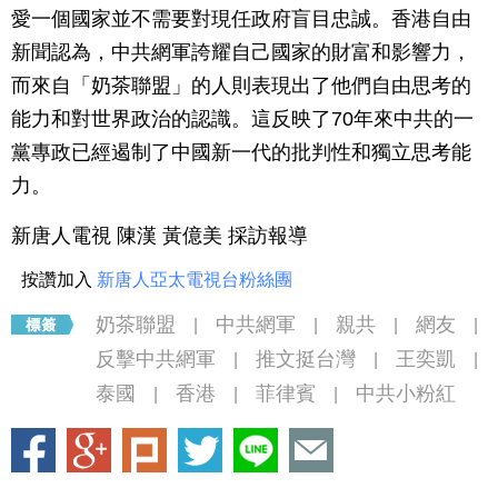
愛一個國家並不需要對現任政府盲目忠誠。香港自由
新聞認為，中共網軍誇耀自己國家的財富和影響力，
而來自「奶茶聯盟」的人則表現出了他們自由思考的
能力和對世界政治的認識。這反映了70年來中共的一
黨專政已經遏制了中國新一代的批判性和獨立思考能
力。
新唐人電視 陳漢 黃億美 採訪報導
按讚加入
新唐人亞太電視台粉絲團
奶茶聯盟
中共網軍
親共
網友
|
|
|
|
反擊中共網軍
推文挺台灣
王奕凱
|
|
|
泰國
香港
菲律賓
中共小粉紅
|
|
|