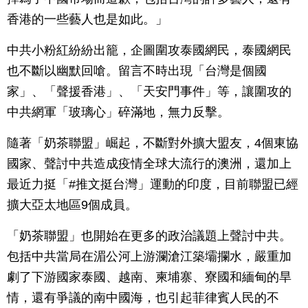
香港的一些藝人也是如此。」
中共小粉紅紛紛出籠，企圖圍攻泰國網民，泰國網民
也不斷以幽默回嗆。留言不時出現「台灣是個國
家」、「聲援香港」、「天安門事件」等，讓圍攻的
中共網軍「玻璃心」碎滿地，無力反擊。
隨著「奶茶聯盟」崛起，不斷對外擴大盟友，4個東協
國家、聲討中共造成疫情全球大流行的澳洲，還加上
最近力挺「#推文挺台灣」運動的印度，目前聯盟已經
擴大亞太地區9個成員。
「奶茶聯盟」也開始在更多的政治議題上聲討中共。
包括中共當局在湄公河上游瀾滄江築壩攔水，嚴重加
劇了下游國家泰國、越南、柬埔寨、寮國和緬甸的旱
情，還有爭議的南中國海，也引起菲律賓人民的不