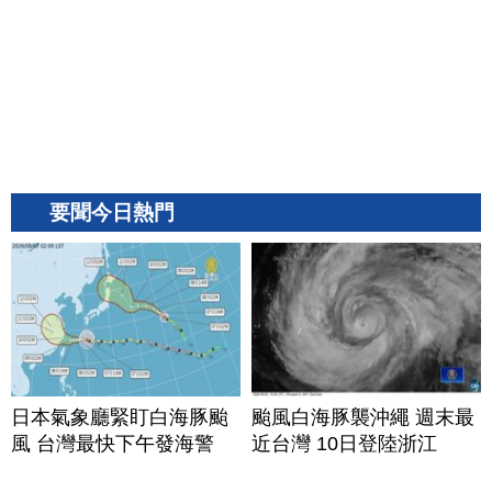
要聞今日熱門
日本氣象廳緊盯白海豚颱
颱風白海豚襲沖繩 週末最
風 台灣最快下午發海警
近台灣 10日登陸浙江