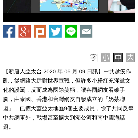
【新唐人亞太台 2020 年 05 月 09 日訊】中共趁疫作
亂，從網路大肆對世界宣戰，但許多小粉紅充滿黨文
化的謾罵，反而成為國際笑柄，讓各國網友看破手
腳，由泰國、香港和台灣網友自發成立的「奶茶聯
盟」，已擴大蓋亞太地區9個主要成員，除了共同反擊
中共網軍外，戰場甚至擴大到湄公河和南中國海話
題。