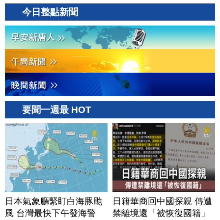
今日整點新聞
要聞一週最 HOT
日本氣象廳緊盯白海豚颱
日籍華商回中國探親 傳遭
風 台灣最快下午發海警
禁離境還「被恢復國籍」