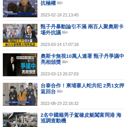
抗極權
2023-02-18 21:13:45
甄子丹暴動論引不滿 兩百人聚奧斯卡
場外抗議
2023-03-14 17:07:18
奧斯卡無視10萬人連署 甄子丹爭議中
亮相頒獎
2023-03-13 20:37:03
台泰合作！柬埔寨人蛇共犯 2男1女押
返回台
2022-08-19 22:16:32
2名中國籍男子駕橡皮艇闖富岡港 海
巡調查動機