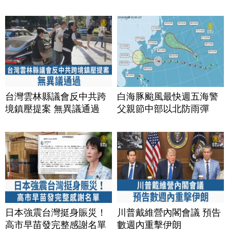
台灣雲林縣議會反中共跨
白海豚颱風最快週五海警
境鎮壓提案 無異議通過
父親節中部以北防雨彈
日本強震台灣挺身賑災！
川普戴維營內閣會議 預告
高市早苗發完整感謝名單
數週內重擊伊朗