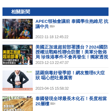
相關新聞
APEC領袖會議前 泰國學生抱維尼 抗
議中共
2022-11-18 12:45:22
美國正加速超前部署護台？2024國防
授權法戰略性聯合防禦！美軍分散佈
局 珍珠港事件不會再發生！獨家透視
港區議會選舉！高耀潔之後 再無揭露
2023-12-13 22:47:37
真相者？｜胡振東｜矢板明夫｜新聞
大破解 【2023年12月13日】
諾羅病毒好發季節！網友整理6大症
狀 噁心想吐最厲害
2023-04-15 15:58:32
泰國發現全球最長木化石！長度相當
20層樓