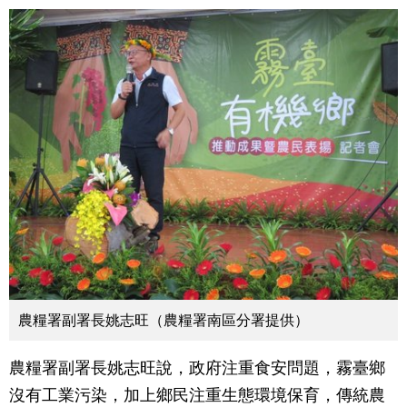
農糧署副署長姚志旺（農糧署南區分署提供）
農糧署副署長姚志旺說，政府注重食安問題，霧臺鄉
沒有工業污染，加上鄉民注重生態環境保育，傳統農