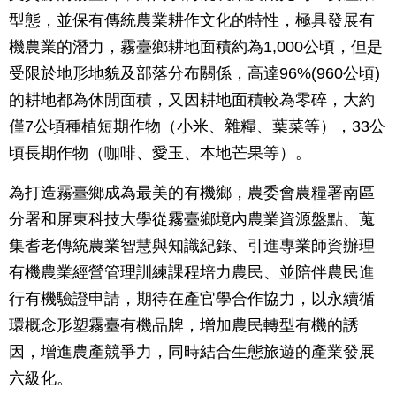
型態，並保有傳統農業耕作文化的特性，極具發展有
機農業的潛力，霧臺鄉耕地面積約為1,000公頃，但是
受限於地形地貌及部落分布關係，高達96%(960公頃)
的耕地都為休閒面積，又因耕地面積較為零碎，大約
僅7公頃種植短期作物（小米、雜糧、葉菜等），33公
頃長期作物（咖啡、愛玉、本地芒果等）。
為打造霧臺鄉成為最美的有機鄉，農委會農糧署南區
分署和屏東科技大學從霧臺鄉境內農業資源盤點、蒐
集耆老傳統農業智慧與知識紀錄、引進專業師資辦理
有機農業經營管理訓練課程培力農民、並陪伴農民進
行有機驗證申請，期待在產官學合作協力，以永續循
環概念形塑霧臺有機品牌，增加農民轉型有機的誘
因，增進農產競爭力，同時結合生態旅遊的產業發展
六級化。