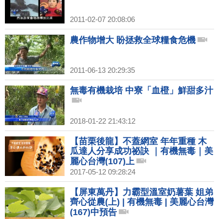
2011-02-07 20:08:06
農作物增大 盼拯救全球糧食危機
2011-06-13 20:29:35
無毒有機栽培 中寮「血橙」鮮甜多汁
2018-01-22 21:43:12
【苗栗後龍】不蓋網室 年年重種 木
瓜達人分享成功祕訣 ｜有機無毒｜美
麗心台灣(107)上
2017-05-12 09:28:24
【屏東萬丹】力霸型溫室奶薯葉 姐弟
齊心從農(上) | 有機無毒 | 美麗心台灣
(167)中預告