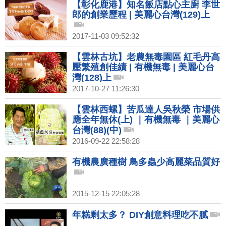
【彰化鹿港】知名飯店點心主廚 李世
郎的創業歷程 | 美麗心台灣(129)上
2017-11-03 09:52:32
【雲林古坑】老農無毒園區 紅毛丹高
壓繁殖創佳績 | 有機無毒 | 美麗心台
灣(128)上
2017-10-27 11:26:30
【雲林西螺】苦瓜達人吳秋榮 市場供
應全年無休(上) ｜有機無毒 ｜美麗心
台灣(88)(中)
2016-09-22 22:58:28
有機農廣種樹 鳥多蟲少高麗菜品質好
2015-12-15 22:05:28
年糕剩太多？ DIY創意料理吃不膩