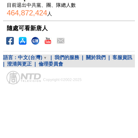
目前退出中共黨、團、隊總人數
464,872,424
人
隨處可看新唐人
語言：
中文(台灣)
|
我們的服務
|
關於我們
|
客服資訊
|
澄清與更正
|
倫理委員會
Copyright ©2002-2025