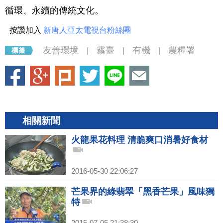
循環、永續的傳統文化。
按讚加入
新唐人亞太電視台粉絲團
友善環境
霧臺
有機
農糧署
|
|
|
相關新聞
火龍果花料理 清脆爽口消暑好食材
2016-05-30 22:06:27
芒果界的綠翡翠「黑香芒果」風味獨
特
2015-07-05 21:38:30