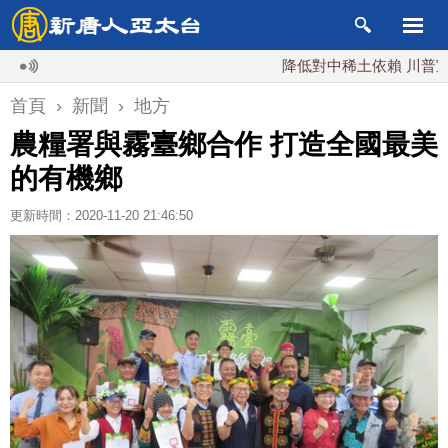
降低對中稀土依賴 川普宣布礦業投
首頁
›
新聞
›
地方
農糧署與霧臺鄉合作 打造全國最美
的有機鄉
更新時間：2020-11-20 21:46:50