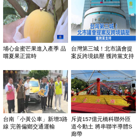
埔心金蜜芒果進入產季 品
台灣第三城！北市議會提
嚐夏果正當時
案反跨境鎮壓 獲跨黨支持
台南「小黃公車」新增3路
斥資157億元橋科聯外匝
線 完善偏鄉交通運輸
道今動土 將串聯半導體S
廊帶