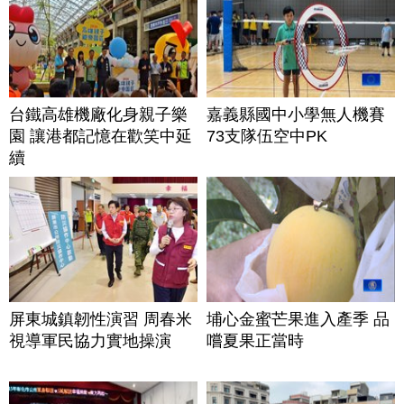
台鐵高雄機廠化身親子樂
嘉義縣國中小學無人機賽
園 讓港都記憶在歡笑中延
73支隊伍空中PK
續
屏東城鎮韌性演習 周春米
埔心金蜜芒果進入產季 品
視導軍民協力實地操演
嚐夏果正當時