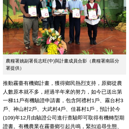
農糧署姚副署長志旺(中)與計畫成員合影（農糧署南區分
署提供）
推動霧臺有機鄉計畫，獲得鄉民熱烈支持，原鄉從農
人數原本就不多，經過半年來的努力，如今已送出第
一梯11戶有機驗證申請書，包含阿禮村1戶、霧台村3
戶、神山村2戶、大武村4戶、佳暮村1戶，預計於今
(109)年12月由驗證公司進行查驗即可取得有機轉型期
證書。有機農業在霧臺鄉引起共鳴，緊扣追尋生態、