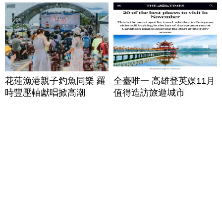
花蓮漁港親子釣魚同樂 羅
全臺唯一 高雄登英媒11月
時豐壓軸獻唱掀高潮
值得造訪旅遊城市