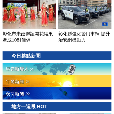
彰化市未婚聯誼開花結果
彰化縣強化警用車輛 提升
牽成10對佳偶
治安網機動力
今日整點新聞
地方一週最 HOT