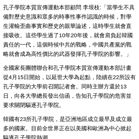
孔子學院本質宣傳運動本部顧問 李垠枝:「當學生不具
備對歷史意識和眾多的時事性事件認識的時候，對學
生灌輸歪曲事實和歷史的親華論述，這時學生就會直
接吸收。這些學生過了10年20年後，就會肩負起韓國
責任的一代，這個時候中共的戰略，中國共產黨的戰
略就會成為高性價比的武器發揮孔子學院的影響。」
全國家長團體聯合和孔子學院本質宣傳運動本部計畫
從4月15日開始，以延世大學為起點，陸續在22所設有
孔子學院的大學前召開記者會。同時主辦方還於13
日，向各大學總長發出信函，告知孔子學院的危害並
要求關閉驅逐孔子學院。
韓國有23所孔子學院，是亞洲地區成立最早及成立最
多的國家。目前全世界正在以美國和歐洲為中心掀起
驅逐孔子學院熱潮。