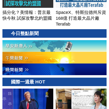
搞分化？美情報：普京最
SpaceX、特斯拉德州斥資
快今秋 試探攻擊北約盟國
168億 打造最大晶片廠
Terafab
今日整點新聞
國際一週最 HOT