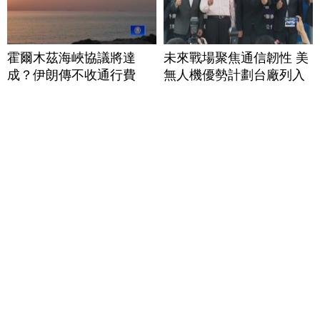
霍爾木茲海峽協議將達
未來戰場聚焦通信韌性 美
成？伊朗傳不收通行費
無人機優勢計劃台廠列入