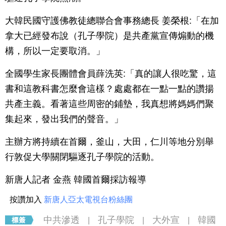
大韓民國守護佛教徒總聯合會事務總長 姜榮根:「在加
拿大已經發布說（孔子學院）是共產黨宣傳煽動的機
構，所以一定要取消。」
全國學生家長團體會員薛洗英:「真的讓人很吃驚，這
書和這教科書怎麼會這樣？處處都在一點一點的讚揚
共產主義。看著這些周密的鋪墊，我真想將媽媽們聚
集起來，發出我們的聲音。」
主辦方將持續在首爾，釜山，大田，仁川等地分別舉
行敦促大學關閉驅逐孔子學院的活動。
新唐人記者 金燕 韓國首爾採訪報導
按讚加入
新唐人亞太電視台粉絲團
中共滲透
孔子學院
大外宣
韓國
|
|
|