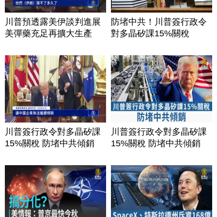
川普預透露美伊談判進展
防堵中共！川普簽行政令
美彈藥充足再擴大生產
對多晶矽課15%關稅
川普簽行政令對多晶矽課
川普簽行政令對多晶矽課
15%關稅 防堵中共傾銷
15%關稅 防堵中共傾銷