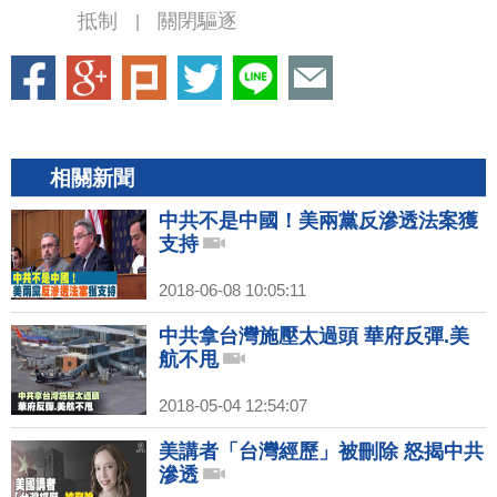
抵制
關閉驅逐
|
相關新聞
中共不是中國！美兩黨反滲透法案獲
支持
2018-06-08 10:05:11
中共拿台灣施壓太過頭 華府反彈.美
航不甩
2018-05-04 12:54:07
美講者「台灣經歷」被刪除 怒揭中共
滲透