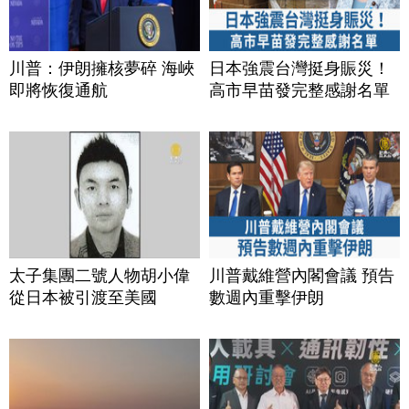
川普：伊朗擁核夢碎 海峽
日本強震台灣挺身賑災！
即將恢復通航
高市早苗發完整感謝名單
太子集團二號人物胡小偉
川普戴維營內閣會議 預告
從日本被引渡至美國
數週內重擊伊朗