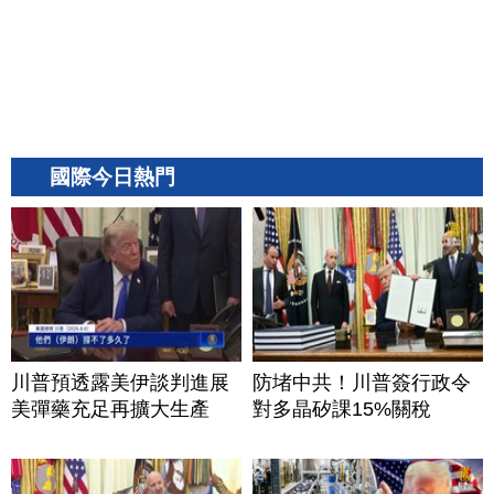
國際今日熱門
川普預透露美伊談判進展
防堵中共！川普簽行政令
美彈藥充足再擴大生產
對多晶矽課15%關稅