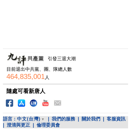
引發三退大潮
目前退出中共黨、團、隊總人數
464,835,001
人
隨處可看新唐人
語言：
中文(台灣)
|
我們的服務
|
關於我們
|
客服資訊
|
澄清與更正
|
倫理委員會