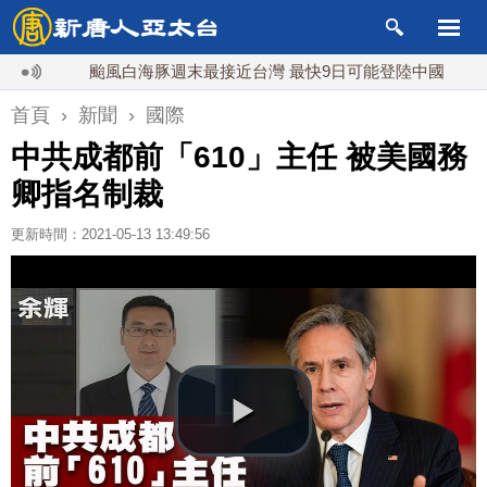
颱風白海豚週末最接近台灣 最快9日可能登陸中國
台灣
首頁
›
新聞
›
國際
中共成都前「610」主任 被美國務
卿指名制裁
更新時間：2021-05-13 13:49:56