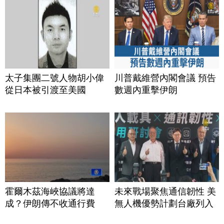
太子集團二號人物胡小偉
川普戴維營內閣會議 預告
從日本被引渡至美國
數週內重擊伊朗
霍爾木茲海峽協議將達
未來戰場聚焦通信韌性 美
成？伊朗傳不收通行費
無人機優勢計劃台廠列入