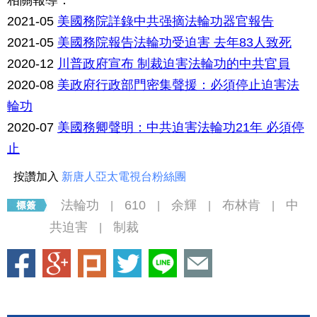
相關報導：
2021-05
美國務院詳錄中共强摘法輪功器官報告
2021-05
美國務院報告法輪功受迫害 去年83人致死
2020-12
川普政府宣布 制裁迫害法輪功的中共官員
2020-08
美政府行政部門密集聲援：必須停止迫害法
輪功
2020-07
美國務卿聲明：中共迫害法輪功21年 必須停
止
按讚加入
新唐人亞太電視台粉絲團
法輪功
610
余輝
布林肯
中
|
|
|
|
共迫害
制裁
|