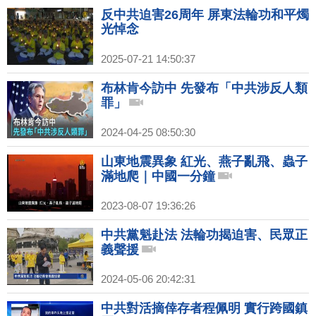
反中共迫害26周年 屏東法輪功和平燭
光悼念
2025-07-21 14:50:37
布林肯今訪中 先發布「中共涉反人類
罪」
2024-04-25 08:50:30
山東地震異象 紅光、燕子亂飛、蟲子
滿地爬｜中國一分鐘
2023-08-07 19:36:26
中共黨魁赴法 法輪功揭迫害、民眾正
義聲援
2024-05-06 20:42:31
中共對活摘倖存者程佩明 實行跨國鎮