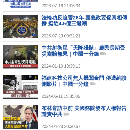
2026-07-18 21:06:34
法輪功反迫害26年 嘉義政要促真相傳
播 挺近4.5億三退潮
2025-07-23 09:32:21
中共射衛星「天降殘骸」農民長期受
災索賠無果｜中國一分鐘
2024-01-10 19:39:13
福建科技公司無人機闖金門 傳遭約談
刪影片｜中國一分鐘
2024-06-11 19:35:06
布林肯訪中前 美國務院發布人權報告
譴責中共
2024-04-23 20:30:57