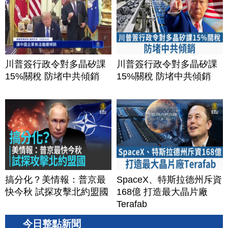
川普簽行政令對多晶矽課
川普簽行政令對多晶矽課
15%關稅 防堵中共傾銷
15%關稅 防堵中共傾銷
搞分化？美情報：普京最
SpaceX、特斯拉德州斥資
快今秋 試探攻擊北約盟國
168億 打造最大晶片廠
Terafab
今日整點新聞