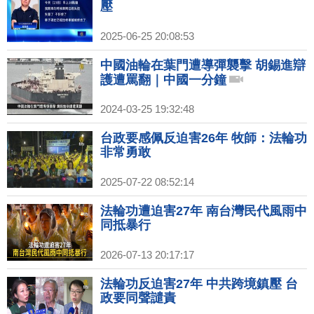
壓
2025-06-25 20:08:53
中國油輪在葉門遭導彈襲擊 胡錫進辯
護遭罵翻｜中國一分鐘
2024-03-25 19:32:48
台政要感佩反迫害26年 牧師：法輪功
非常勇敢
2025-07-22 08:52:14
法輪功遭迫害27年 南台灣民代風雨中
同抵暴行
2026-07-13 20:17:17
法輪功反迫害27年 中共跨境鎮壓 台
政要同聲譴責