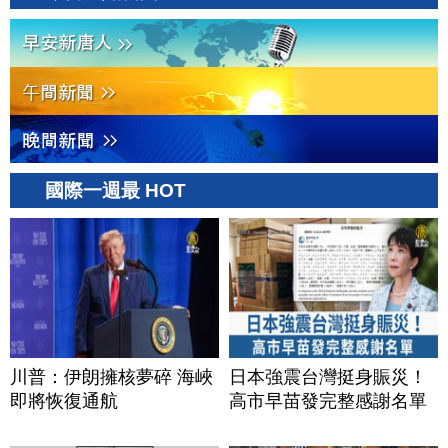
國際一週最 HOT
川普：伊朗擁核夢碎 海峽
日本強震台灣挺身賑災！
即將恢復通航
高市早苗發完整感謝名單