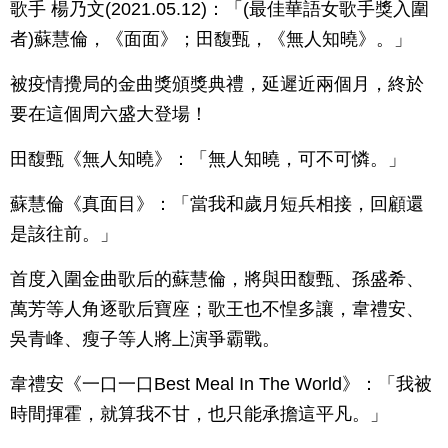
歌手 楊乃文(2021.05.12)：「(最佳華語女歌手獎入圍
者)蘇慧倫，《面面》；田馥甄，《無人知曉》。」
被疫情攪局的金曲獎頒獎典禮，延遲近兩個月，終於
要在這個周六盛大登場！
田馥甄《無人知曉》：「無人知曉，可不可憐。」
蘇慧倫《真面目》：「當我和歲月短兵相接，回顧還
是該往前。」
首度入圍金曲歌后的蘇慧倫，將與田馥甄、孫盛希、
萬芳等人角逐歌后寶座；歌王也不惶多讓，韋禮安、
吳青峰、瘦子等人將上演爭霸戰。
韋禮安《一口一口Best Meal In The World》：「我被
時間揮霍，就算我不甘，也只能承擔這平凡。」