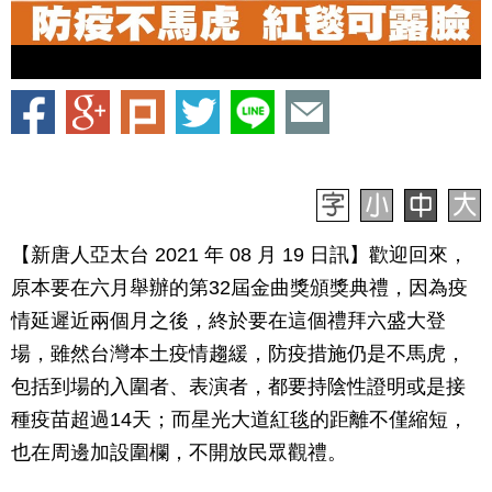
【新唐人亞太台 2021 年 08 月 19 日訊】歡迎回來，
原本要在六月舉辦的第32屆金曲獎頒獎典禮，因為疫
情延遲近兩個月之後，終於要在這個禮拜六盛大登
場，雖然台灣本土疫情趨緩，防疫措施仍是不馬虎，
包括到場的入圍者、表演者，都要持陰性證明或是接
種疫苗超過14天；而星光大道紅毯的距離不僅縮短，
也在周邊加設圍欄，不開放民眾觀禮。