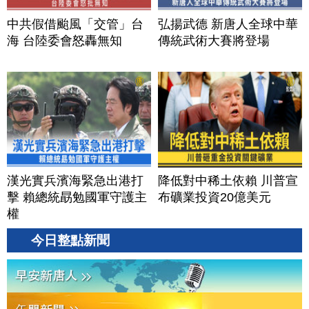
中共假借颱風「交管」台
弘揚武德 新唐人全球中華
海 台陸委會怒轟無知
傳統武術大賽將登場
漢光實兵濱海緊急出港打
降低對中稀土依賴 川普宣
擊 賴總統勗勉國軍守護主
布礦業投資20億美元
權
今日整點新聞