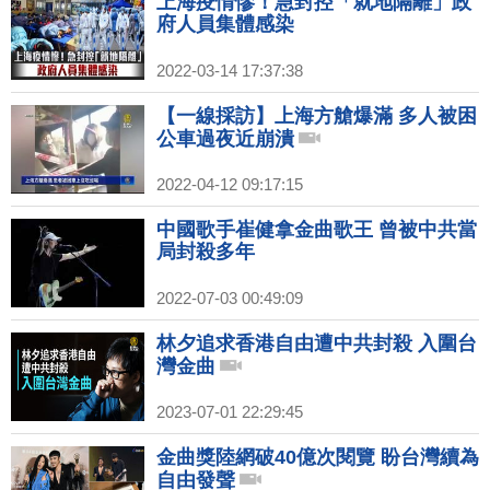
上海疫情慘！急封控「就地隔離」政
府人員集體感染
2022-03-14 17:37:38
【一線採訪】上海方艙爆滿 多人被困
公車過夜近崩潰
2022-04-12 09:17:15
中國歌手崔健拿金曲歌王 曾被中共當
局封殺多年
2022-07-03 00:49:09
林夕追求香港自由遭中共封殺 入圍台
灣金曲
2023-07-01 22:29:45
金曲獎陸網破40億次閱覽 盼台灣續為
自由發聲