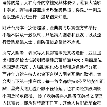
遺憾的是，人在海外的韋禮安與林俊傑，還有大陸歌
手李泉、譚維維都無法出席頒獎典禮，得獎那一刻是
否以連線方式進行，還是個未知數。
隨著台灣本土疫情趨緩，金曲獎將以實體方式舉行，
不過不開放一般觀眾，只邀請入圍者和親友，以及流
行音樂產業人士，而防疫措施當然不馬虎。
所有入圍者、表演等人員都需事先實名造冊，並且提
出相關篩檢陰性證明或接種疫苗超過14天；場館座位
採固定梅花座，入場動線也依樓層和通道進行分流；
而往年典禮主持人都會下台與入圍者互動也取消，舞
台與台下第一排座席，每一角度都維持3公尺的安全距
離；星光大道紅毯距離不僅縮短，也在周邊加設圍欄
不開放民眾觀禮。 除了表演者與入圍者在演出之際或
入鏡需要，能夠暫時脫下口罩，其他人員都必須全程