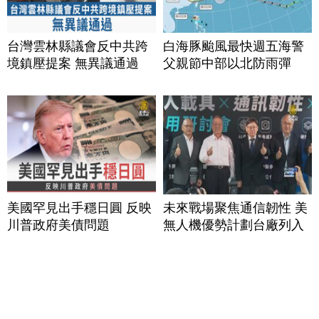
台灣雲林縣議會反中共跨
白海豚颱風最快週五海警
境鎮壓提案 無異議通過
父親節中部以北防雨彈
美國罕見出手穩日圓 反映
未來戰場聚焦通信韌性 美
川普政府美債問題
無人機優勢計劃台廠列入