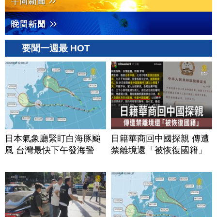
要聞一週最 HOT
日本氣象廳緊盯白海豚颱
日籍華商回中國探親 傳遭
風 台灣最快下午發海警
禁離境還「被恢復國籍」