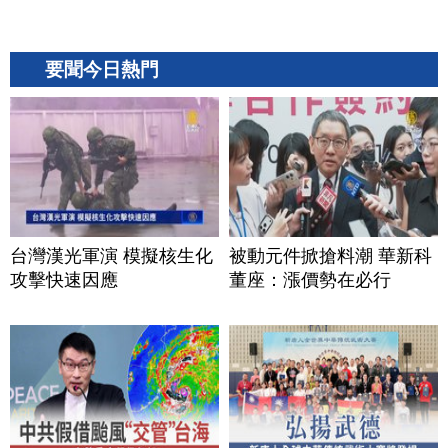
要聞今日熱門
台灣漢光軍演 模擬核生化
被動元件掀搶料潮 華新科
攻擊快速因應
董座：漲價勢在必行