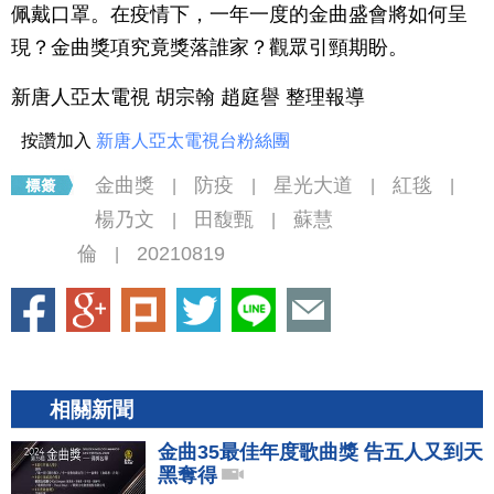
佩戴口罩。在疫情下，一年一度的金曲盛會將如何呈
現？金曲獎項究竟獎落誰家？觀眾引頸期盼。
新唐人亞太電視 胡宗翰 趙庭譽 整理報導
按讚加入
新唐人亞太電視台粉絲團
金曲獎
防疫
星光大道
紅毯
|
|
|
|
楊乃文
田馥甄
蘇慧
|
|
倫
20210819
|
相關新聞
金曲35最佳年度歌曲獎 告五人又到天
黑奪得