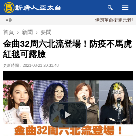
伊朗革命衛隊元老掌最高國
首頁
›
新聞
›
要聞
金曲32周六北流登場！防疫不馬虎
紅毯可露臉
更新時間：2021-08-21 20:31:48