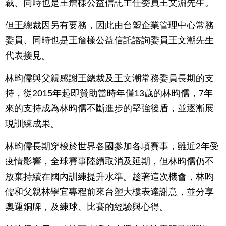
裁、同時也是王詹樣公益信託主任委員王文淵先生。
但王總裁因另有要務，因此由台塑企業管理中心常務
委員、同時也是王詹樣公益信託諮詢委員王文潮先生
代表接見。
林昀儒與父親感謝王總裁及王文潮常務委員長期的支
持，從2015年起即贊助當時年僅13歲的林昀儒，7年
來的支持成為林昀儒不斷進步的堅強後盾，並逐漸展
現訓練成果。
林昀儒長期穿梭於世界各國參加各項賽事，雖近2年受
疫情影響，全球賽事陸續取消及延期，但林昀儒仍不
放棄持續在國內訓練提升水準。趁著這次機會，林昀
儒和父親林學宜專程前來台塑大樓表達謝意，並分享
奧運銅牌，及練球、比賽的經驗與心得。