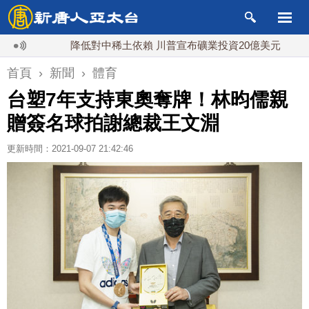
降低對中稀土依賴 川普宣布礦業投資20億美元
中東
首頁
›
新聞
›
體育
台塑7年支持東奧奪牌！林昀儒親
贈簽名球拍謝總裁王文淵
更新時間：2021-09-07 21:42:46