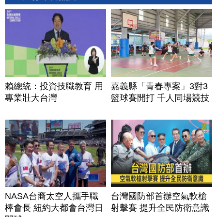
賴總統：投資技職教育 用
嘉義縣「青春專案」3對3
專業壯大台灣
籃球賽開打 千人同場競技
NASA台裔太空人攜手職
台灣國防部首辦空氣軟槍
棒會長 紐約大都會台灣日
射擊賽 提升全民防衛意識