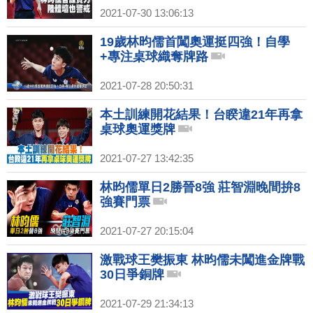
2021-07-30 13:06:13
19歲林昀儒首闖奧運挺四強！自學
+專注桌球織奪牌路
2021-07-28 20:50:31
本土訓練開花結果！台睽違21年再拿
桌球奧運獎牌
2021-07-27 13:42:35
林昀儒單日2勝晉8強 莊智淵晚間拚8
強賽門票
2021-07-27 20:15:04
激戰球王樊振東 林昀儒未闖進金牌戰
30日爭銅牌
2021-07-29 21:34:13