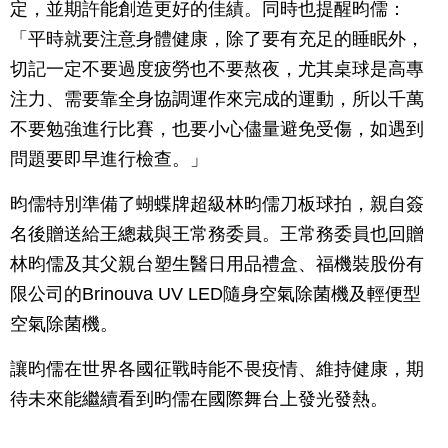
定，並期許能創造更好的佳績。同時也提醒昀儒：
「平時就要注意身體健康，除了要有充足的睡眠外，
切記一定不要過度疲勞也不要熬夜，尤其桌球是高專
注力、需要靠全身協調運作來完成的運動，所以千萬
不要勉強進行比賽，也要小心儘量避免受傷，如遇到
問題要即早進行檢查。」
昀儒特別準備了蝴蝶牌超級林昀儒刀板球拍，親自簽
名後贈送給王總裁與王常務委員。王常務委員也回贈
林昀儒及其父親台塑生醫日用品禮盒、福機裝股份有
限公司的Brinouva UV LED隨身空氣除菌機及輕便型
空氣除菌機。
讓昀儒在世界各國征戰時能不畏疫情、維持健康，期
待未來能繼續看到昀儒在國際舞台上發光發熱。