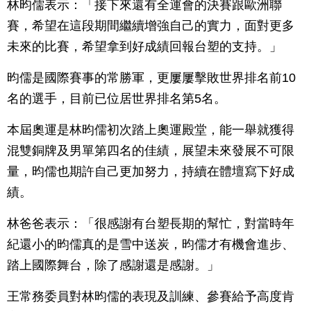
林昀儒表示：「接下來還有全運會的決賽跟歐洲聯
賽，希望在這段期間繼續增強自己的實力，面對更多
未來的比賽，希望拿到好成績回報台塑的支持。」
昀儒是國際賽事的常勝軍，更屢屢擊敗世界排名前10
名的選手，目前已位居世界排名第5名。
本屆奧運是林昀儒初次踏上奧運殿堂，能一舉就獲得
混雙銅牌及男單第四名的佳績，展望未來發展不可限
量，昀儒也期許自己更加努力，持續在體壇寫下好成
績。
林爸爸表示：「很感謝有台塑長期的幫忙，對當時年
紀還小的昀儒真的是雪中送炭，昀儒才有機會進步、
踏上國際舞台，除了感謝還是感謝。」
王常務委員對林昀儒的表現及訓練、參賽給予高度肯