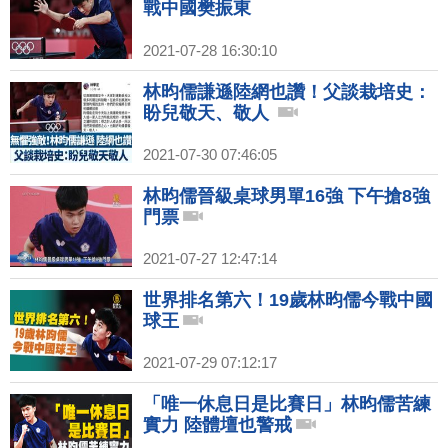
戰中國樊振東
2021-07-28 16:30:10
林昀儒謙遜陸網也讚！父談栽培史：
盼兒敬天、敬人
2021-07-30 07:46:05
林昀儒晉級桌球男單16強 下午搶8強
門票
2021-07-27 12:47:14
世界排名第六！19歲林昀儒今戰中國
球王
2021-07-29 07:12:17
「唯一休息日是比賽日」林昀儒苦練
實力 陸體壇也警戒