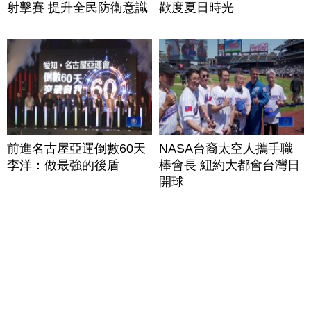
射擊賽 提升全民防衛意識
歡度夏日時光
前進名古屋亞運倒數60天
NASA台裔太空人攜手職
李洋：做最強的後盾
棒會長 紐約大都會台灣日
開球