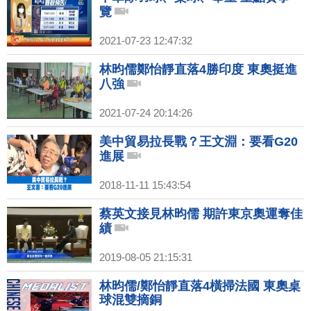
覽
2021-07-23 12:47:32
林昀儒鄭怡靜直落4勝印度 東奧挺進
八強
2021-07-24 20:14:26
美中貿易拉長戰？王文淵：要看G20
進展
2018-11-11 15:43:54
蔡英文接見林昀儒 期許東京奧運奪佳
績
2019-08-05 21:15:31
林昀儒/鄭怡靜直落4橫掃法國 東奧桌
球混雙摘銅