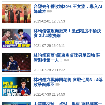
台塑去年營收增20% 王文淵：導入AI
降成本
2019-02-01 12:53:53
林昀儒強攻樊振東！激烈程度不輸決
賽 3比4將拚銅
2021-07-29 16:04:11
林昀儒直落4闖東奧桌球男單四強 莊
智淵後第一人！
2021-07-28 20:17:32
林昀儒力戰德國老將 奮戰七局3：4落
敗爭銅鎩羽
2021-07-30 21:34:59
中華隊羽球、桌球、舉重 重點賽事一