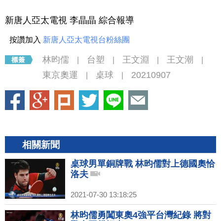
新唐人亞太電視 李晶晶 綜合報導
按讚加入
新唐人亞太電視台粉絲團
林昀儒
台塑
王文淵
王文潮
|
|
|
|
東京奧運
桌球
20210907
|
|
相關新聞
桌球男單銅牌戰 林昀儒對上德國奧恰
洛夫
2021-07-30 13:18:25
林昀儒勇闖東奧4強平台灣紀錄 將對