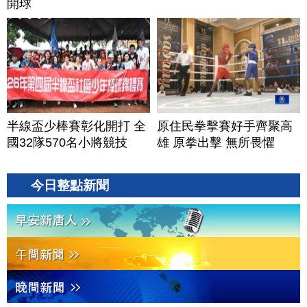
開球
半線盃少棒賽彰化開打 全
原住民拳擊賽好手齊聚高
國32隊570名小將競技
雄 原拳出擊 無所畏懼
今日整點新聞