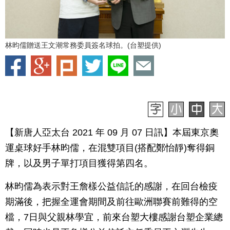
林昀儒贈送王文潮常務委員簽名球拍。(台塑提供)
【新唐人亞太台 2021 年 09 月 07 日訊】本屆東京奧
運桌球好手林昀儒，在混雙項目(搭配鄭怡靜)奪得銅
牌，以及男子單打項目獲得第四名。
林昀儒為表示對王詹樣公益信託的感謝，在回台檢疫
期滿後，把握全運會期間及前往歐洲聯賽前難得的空
檔，7日與父親林學宜，前來台塑大樓感謝台塑企業總