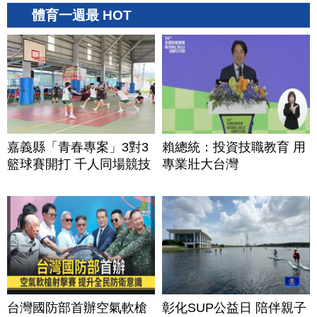
體育一週最 HOT
嘉義縣「青春專案」3對3
賴總統：投資技職教育 用
籃球賽開打 千人同場競技
專業壯大台灣
台灣國防部首辦空氣軟槍
彰化SUP公益日 陪伴親子