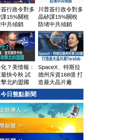
普簽行政令對多
川普簽行政令對多
課15%關稅
晶矽課15%關稅
堵中共傾銷
防堵中共傾銷
分化？美情報：
SpaceX、特斯拉
最快今秋 試
德州斥資168億 打
攻擊北約盟國
造最大晶片廠
Terafab
今日整點新聞