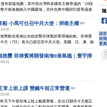
日發布新版地圖，其中與台灣和多國有主權爭議的「10段
將整片南海都納入中國疆域，另外也將中國與印度爭議邊
隨
省份和地區，劃入中國版圖，引發鄰國抗議，繼印度與馬
律賓外交部今天（31日）表示，不承認中共的新版標準
菲船 小馬可仕召中共大使：捍衛主權
外長也表達抗議，強調印尼堅持自己的領土主權。
:10:35
語言
共海警船在南海以水砲攻擊菲律賓的軍用補給船。菲律賓
於我
今天（7日）表示已經召見中共大使。美國、日、澳、歐
委員
責中共的危險行動；美國警告，會觸發美菲共同防禦承
頻挑釁 菲律賓將開發南海9座島礁｜寰宇掃
:49:41
日正常上班上課 雙鐵午前正常營運
:53:50
昨天下午發布海上陸上颱風警報，全台22縣市今天都正
，另外，台鐵今中午十二點前全線正常營運，會再視風雨