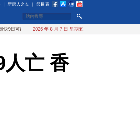
賽
|
新唐人之友
|
節目表
可能登陸中國
2026 年 8 月 7 日 星期五
台灣漢光首結合城鎮演習 AIT連續發文讚「韌性
9人亡 香