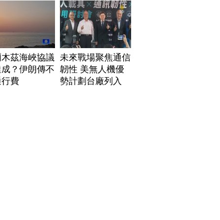
爾木茲海峽協議
未來戰場聚焦通信
達成？伊朗傳不
韌性 美無人機優
通行費
勢計劃台廠列入