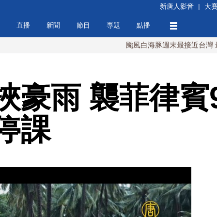
新唐人影音
|
大
直播
新聞
節目
專題
點播
颱風白海豚週末最接近台灣 最快9日
挾豪雨 襲菲律賓
停課