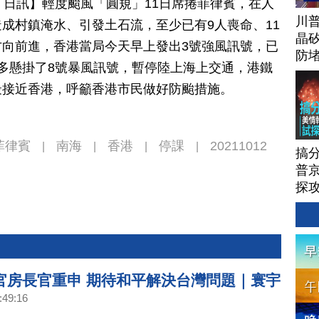
月 12 日訊】輕度颱風「圓規」11日席捲菲律賓，在人
川
成村鎮淹水、引發土石流，至少已有9人喪命、11
晶矽
向前進，香港當局今天早上發出3號強風訊號，已
防
多懸掛了8號暴風訊號，暫停陸上海上交通，港鐵
最接近香港，呼籲香港市民做好防颱措施。
菲律賓
南海
香港
停課
20211012
|
|
|
|
搞
普京
探
官房長官重申 期待和平解決台灣問題｜寰宇
:49:16