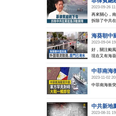
菲律賓總
外長也表達
2023-09-26 11
是在台灣東
再來關心，南
台灣是一個
拆除了中共
海葵朝中
2023-09-04 19
好，關注颱
現在又有海葵
午八點，中
門已計劃，從
中菲南海
也宣布從下
2023-11-02 20
廈門就已經有
中菲南海衝
國，已傳災
中共新地圖
2023-08-31 19