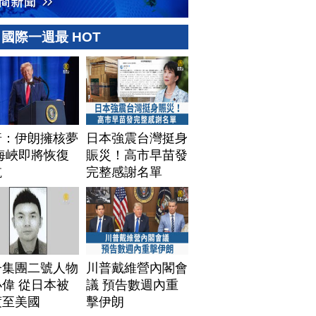
國際一週最 HOT
普：伊朗擁核夢
日本強震台灣挺身
海峽即將恢復
賑災！高市早苗發
航
完整感謝名單
子集團二號人物
川普戴維營內閣會
偉 從日本被
議 預告數週內重
渡至美國
擊伊朗