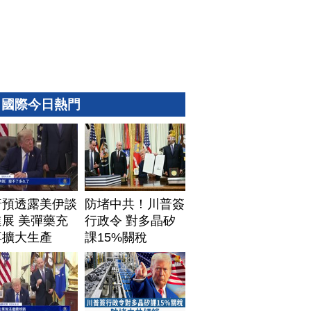
國際今日熱門
普預透露美伊談
防堵中共！川普簽
展 美彈藥充
行政令 對多晶矽
再擴大生產
課15%關稅