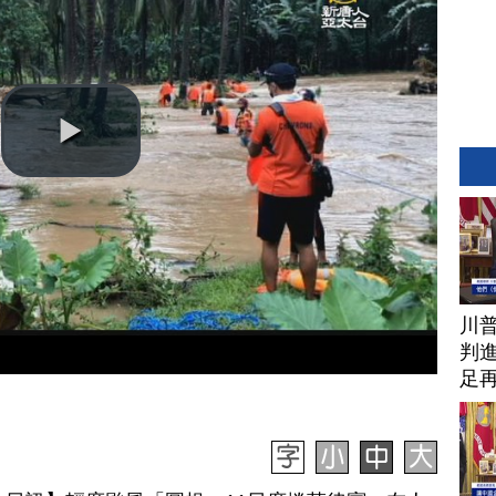
川
判進
足