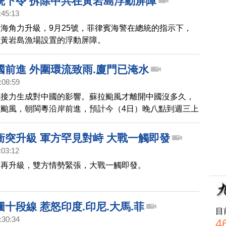
統下令 拆除中共在黃岩島浮動屏障
抗議，強調印尼堅持自己的領土主權。另外，新增的一段
:45:13
側，把台灣劃入。對此，中華民國外交部重申，中華民國
海角力升級，9月25號，菲律賓海警在總統的指示下，
主權獨立的國家，不隸屬於中華人民共和國。
在黃岩島漁場設置的浮動屏障。
國前進 外圍環流致雨.廈門已淹水
:08:59
風接力生成對中國的影響。蘇拉颱風才離開中國沒多久，
颱風，朝閩粵沿岸前進，預計今（4日）晚八點到週三上
國沿海將降下大暴雨或特大暴雨。目前，中國深圳鐵路部
下午四點起，預計陸續停運列車300多列。此外，廈門
衝突升級 軍方罕見對峙 大戰一觸即發
午五點開始到週二整天，全市停課。不過，傍晚五點多，
:03:12
至少25處，因降雨發生積淹水。颱風還沒正式登陸中
突再升級，雙方情勢緊張，大戰一觸即發。
情。
十段線 惹怒印度.印尼.大馬.菲
目
:30:34
4