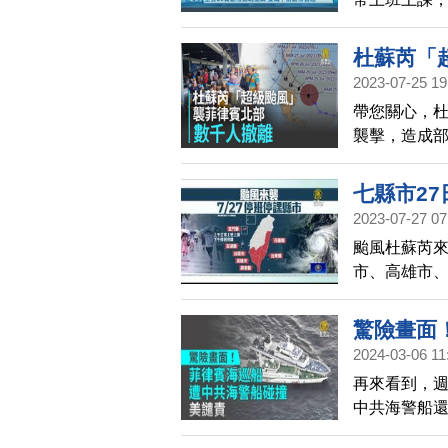
與預報調整
而台灣高鐵
杜蘇芮「
今天共有42
2023-07-25 19
帶您關心，
襲擊，造成
三進入台灣
開始減弱。
七縣市27
2023-07-27 07
颱風杜蘇芮
市、高雄市
課；金門縣
空運國內線
驚險畫面
線，8點後將
2024-03-06 11
再來看到，
中共海警船
大使譴責中