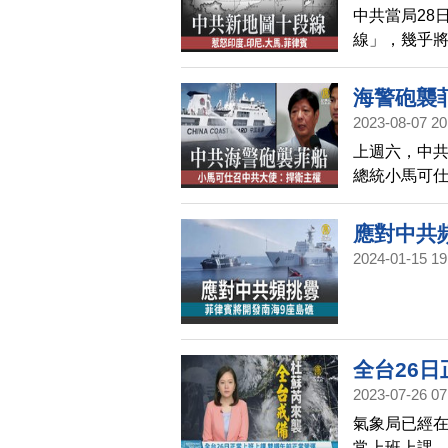
中共當局28
線」，幾乎
界上的印度
來西亞後，菲
海警砲襲
地圖。印尼
2023-08-07 20
上週六，中
總統小馬可仕
盟都聲明譴
諾。。
應對中共
2024-01-15 19
描
全台26
2023-07-26 07
氣象局已經在
常上班上課