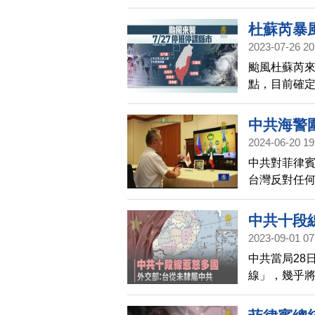
撲雷州半島，
陸中國的最
杜蘇芮暴
2023-07-26 20
颱風杜蘇芮來
點，目前確
27日停止上
停課。
中共海警
2024-06-20 19
中共對菲律
台灣反對任
軍事脅迫。
域和平穩定
中共十段
諾。此外，
2023-09-01 07
行視訊通話
中共當局28
隊始終站在
線」，幾乎
界上的印度
來西亞後，