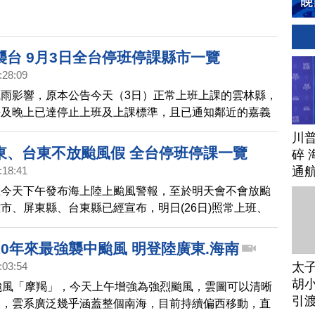
襲台 9月3日全台停班停課縣市一覽
:28:09
雨影響，原本公告今天（3日）正常上班上課的雲林縣，
午及晚上已達停止上班及上課標準，且已通知鄰近的嘉義
義縣政府、彰化縣政府、南投縣政府。
川
東、台東不放颱風假 全台停班停課一覽
碎 
通
:18:41
在今天下午發布海上陸上颱風警報，至於明天會不會放颱
市、屏東縣、台東縣已經宣布，明日(26日)照常上班、
餘縣市也都宣布，因未列入警戒區域，明天照常上班、照
0年來最強襲中颱風 明登陸廣東.海南
太
:03:54
胡小
颱風「摩羯」，今天上午增強為強烈颱風，雲圖可以清晰
引
眼，雲系廣泛幾乎涵蓋整個南海，目前持續偏西移動，直