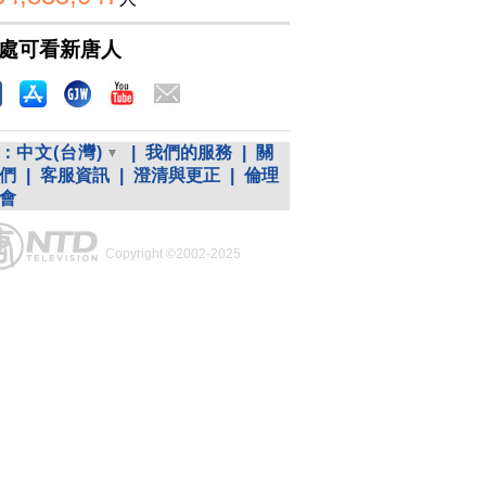
處可看新唐人
：
中文(台灣)
|
我們的服務
|
關
們
|
客服資訊
|
澄清與更正
|
倫理
會
Copyright ©2002-2025