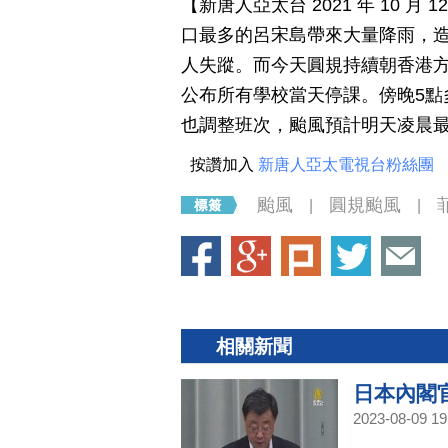
【新唐人亞太台 2021 年 10 
口最多的呂宋島帶來大量降雨，造
人失蹤。而今天圓規持續朝香港方
公布所有學校當天停課。傍晚5點
也調整班次，颱風預計明天凌晨
按讚加入
新唐人亞太電視台粉絲團
颱風
圓規颱風
|
|
相關新聞
日本內閣
2023-08-09 19
掃描