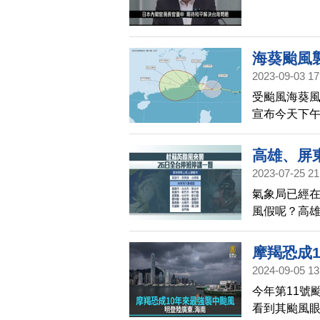
海葵颱風
2023-09-03 17
受颱風海葵風
宣布今天下
市政府、嘉
高雄、屏
2023-07-25 21
氣象局已經
風假呢？高雄
上課。而其
常上課。
摩羯恐成1
2024-09-05 13
今年第11號
看到其颱風