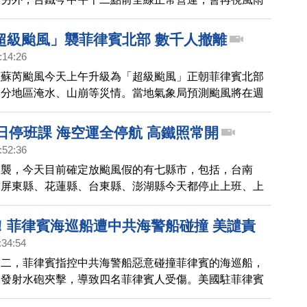
，預計今天上午九點，宣布中午十二點過後的營運情況。
今天則是全線正常營運。在航空運輸部分，民航局指出，
超級颱風」襲菲律賓北部 數千人撤離
架次國內線航班取消。
:14:26
杜蘇芮颱風今天上午升級為「超級颱風」正朝菲律賓北部
部分地區淹水、山崩等災情。當地氣象局預測颱風將在週
海峽，不過因為崎嶇地形相互作用，到時候經過台灣時將
日停班課 海空運全停航 高鐵照常開
:52:36
來襲，今天目前確定放颱風假的有七縣市，包括，台南
、屏東縣、花蓮縣、台東縣、澎湖縣今天都停止上班、上
今天上午正常上班上課，下午停班課。在交通的部分，海
全部取消；高鐵則是全線正常營運，另外，台鐵的東西幹
！菲律賓海巡船遭中共海警船碰撞 美譴責
陸續停駛，提醒旅客搭乘前先留意異動公告。
:34:54
週二，菲律賓指控中共海警船惡意碰撞菲律賓的海巡船，
還發射水砲夾擊，導致四名菲律賓人受傷。美國駐菲律賓
共的危險行徑。