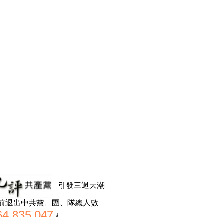
引發三退大潮
前退出中共黨、團、隊總人數
64,835,047
人