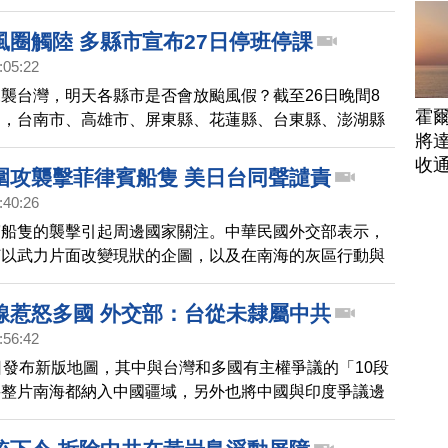
對廣東、海南島一帶構成嚴重威脅，可能成為10年來登
強颱風。
風圈觸陸 多縣市宣布27日停班停課
:05:22
襲台灣，明天各縣市是否會放颱風假？截至26日晚間8
霍
定，台南市、高雄市、屏東縣、花蓮縣、台東縣、澎湖縣
將
班、停止上課；金門縣27日上午正常上班上課，下午停班
收
圍攻襲擊菲律賓船隻 美日台同聲譴責
:40:26
賓船隻的襲擊引起周邊國家關注。中華民國外交部表示，
何以武力片面改變現狀的企圖，以及在南海的灰區行動與
美國國務卿布林肯也與菲律賓外長通話，譴責中共破壞區
，並重申美國根據《共同防禦條約》對菲律賓的堅定承
線惹怒多國 外交部：台從未隸屬中共
日本自衛隊統合幕僚長吉田圭秀，也與菲律賓參謀總長進
:56:42
，雙方都對事態發展表示擔憂。吉田圭秀強調，日本自衛
日發布新版地圖，其中與台灣和多國有主權爭議的「10段
菲律賓這邊，並將深化與菲律賓及理念相近國家的合作。
將整片南海都納入中國疆域，另外也將中國與印度爭議邊
省份和地區，劃入中國版圖，引發鄰國抗議，繼印度和馬
菲律賓外交部也表示，不承認中共的新版標準地圖。印尼