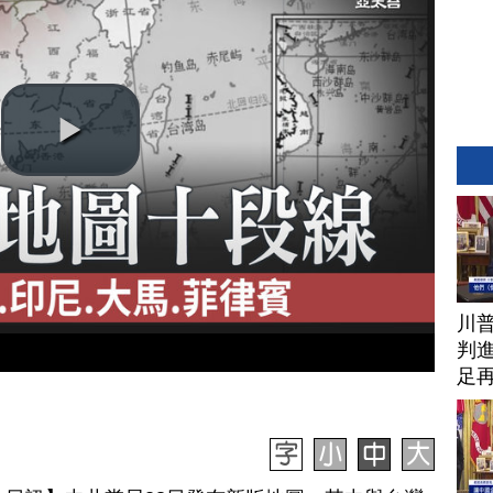
川
判進
足