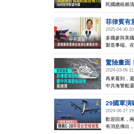
民國總統賴
自治地位及
菲律賓有
2025-04-30 20
多國參與美
製造事端。
菲律賓與台
洽談軍艦通
驚險畫面
律賓海軍發
2024-03-06 11
合演練僅一
再來看到，
涉，要求遵
中共海警船
賓總統府已
大使譴責中
大吸引台灣
29國軍演
2024-06-27 19
歡迎回來，
有消息傳出，
入台灣西南空