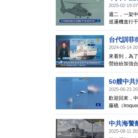
2025-02-19 07
週二，一架
巡邏機進行干
是破壞南海
台代訓菲
2024-05-14 20
來看到，為
營紛紛加強
海事安全等合
2021年起
50艘中
係，但檯面
2025-06-23 20
制。
歡迎回來，
藤礁（Iroq
艘船隻，菲
指出，中共民
中共海警
經濟海域主
2025-08-11 20