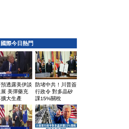
國際今日熱門
普預透露美伊談
防堵中共！川普簽
展 美彈藥充
行政令 對多晶矽
再擴大生產
課15%關稅