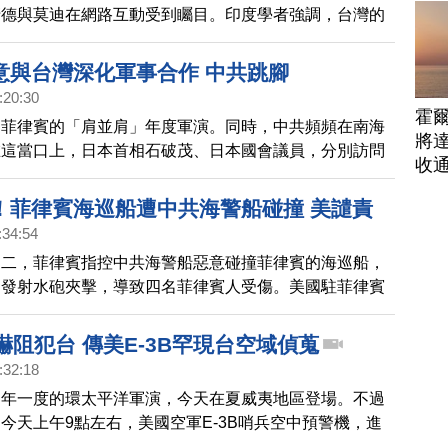
清德與莫迪在網路互動受到矚目。印度學者強調，台灣的
防衛，都攸關印度利益，雙方的關係應該超越經濟領域。
意與台灣深化軍事合作 中共跳腳
:20:30
霍
國菲律賓的「肩並肩」年度軍演。同時，中共頻頻在南海
將
在這當口上，日本首相石破茂、日本國會議員，分別訪問
收
灣。接著，菲律賓表態準備與台灣深化軍事合作，並正在
過台海常態化，被認為菲國在安全戰略出現重大轉變。菲
！菲律賓海巡船遭中共海警船碰撞 美譴責
言人首次公開承認與台灣的軍事接觸，還透露這意味距聯
:34:54
步之遙。中共則為此跳腳，召見菲律賓駐中大使嚴正交
週二，菲律賓指控中共海警船惡意碰撞菲律賓的海巡船，
照中共所謂一中原則，停止與台灣官方往來。而早先菲律
還發射水砲夾擊，導致四名菲律賓人受傷。美國駐菲律賓
發佈通告，要放寬菲律賓官員與台灣交流的嚴格限制，擴
共的危險行徑。
投資與發展經貿合作的機
嚇阻犯台 傳美E-3B罕現台空域偵蒐
:32:18
兩年一度的環太平洋軍演，今天在夏威夷地區登場。不過
今天上午9點左右，美國空軍E-3B哨兵空中預警機，進
域。中華民國空軍前副司令張延廷中將分析，美軍E-3B