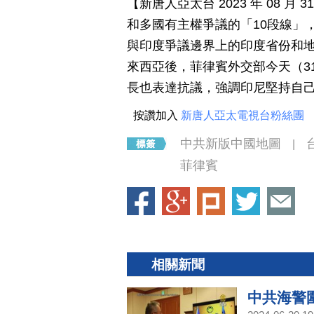
【新唐人亞太台 2023 年 08 
和多國有主權爭議的「10段線」
與印度爭議邊界上的印度省份和
來西亞後，菲律賓外交部今天（3
長也表達抗議，強調印尼堅持自
按讚加入
新唐人亞太電視台粉絲團
中共新版中國地圖
|
菲律賓
相關新聞
中共海警