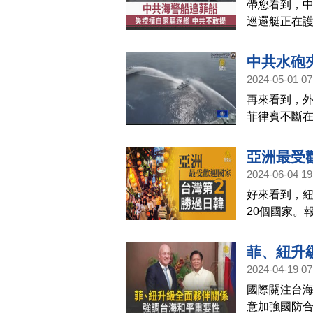
帶您看到，中
巡邏艇正在
3104號，
海軍驅逐艦「
中共水砲
水。菲方當
2024-05-01 07
警船還試圖
再來看到，
發言人也大
菲律賓不斷
治療。不過
夾擊菲律賓
菲律賓國防
亞洲最受
律賓正在考
2024-06-04 19
好來看到，紐約
20個國家。
的日本及第6
體，強調台
菲、紐升
人相當熱情
2024-04-19 07
國際關注台海
意加強國防