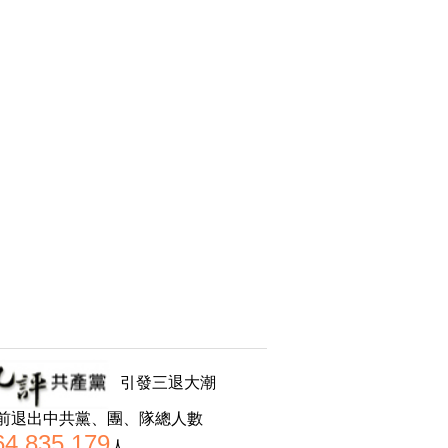
引發三退大潮
前退出中共黨、團、隊總人數
64,835,179
人