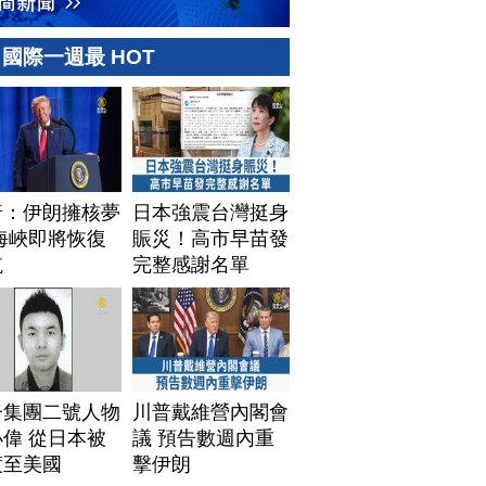
國際一週最 HOT
普：伊朗擁核夢
日本強震台灣挺身
海峽即將恢復
賑災！高市早苗發
航
完整感謝名單
子集團二號人物
川普戴維營內閣會
偉 從日本被
議 預告數週內重
渡至美國
擊伊朗