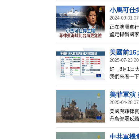
空中預警機
小馬可仕
蒐。
2024-03-01 07
正在澳洲進
堅定捍衛國
海上安全合
衝突真正的
美國前1
2025-07-23 20
好，8月1日
我們來看一下
國，目前是已
行談判，最終
美菲軍演
20%，貿易
2025-04-28 07
降至15%，
美國與菲律賓
沒有收到關
丹島部署反艦
初公布的關稅
這款新型武
成貿易
中共軍機