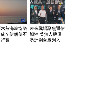
爾木茲海峽協議
未來戰場聚焦通信
達成？伊朗傳不
韌性 美無人機優
通行費
勢計劃台廠列入