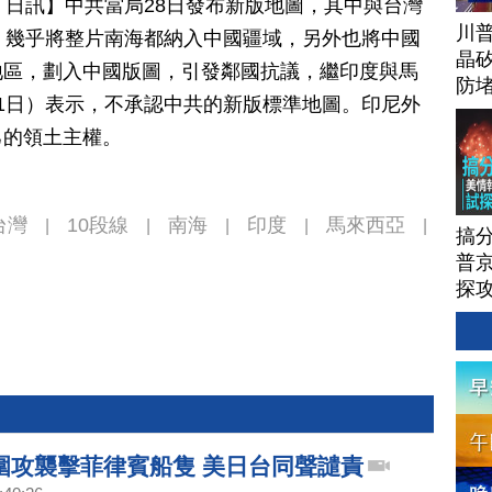
月 31 日訊】中共當局28日發布新版地圖，其中與台灣
川
，幾乎將整片南海都納入中國疆域，另外也將中國
晶矽
地區，劃入中國版圖，引發鄰國抗議，繼印度與馬
防
1日）表示，不承認中共的新版標準地圖。印尼外
己的領土主權。
台灣
10段線
南海
印度
馬來西亞
|
|
|
|
|
搞
普京
探
圍攻襲擊菲律賓船隻 美日台同聲譴責