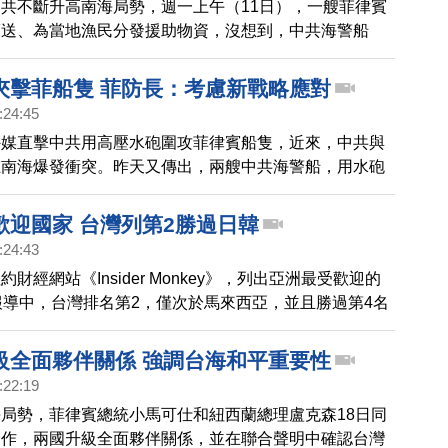
共不斷升高南海局勢，週一上午（11日），一艘菲律賓
護送、為當地漁民分發援助物資，沒想到，中共海警船
在黃岩島附近高速追擊菲方巡邏艇，卻不慎撞到自家的中共
桂林號」164，導致海警船嚴重受損無法航行、人員落
夾擊菲船隻 菲防長：考慮新戰略應對
下主動提議協助，但未獲中方船員回應。事發前，中共海
:24:45
以水砲攻擊，但菲律賓船隻成功閃避；菲律賓海岸防衛隊
外媒直擊中共用高壓水砲圍攻菲律賓船隻，近來，中共與
器發言，希望受傷的中共海警人員能迅速復原，獲得妥善
在南海爆發衝突。昨天又傳出，兩艘中共海警船，用水砲
，中共海警局對於菲媒報導的這起碰撞事件隻字未提。
海岸防衛隊船隻，導致船身受損，讓南海局勢再度升溫。
部長週二指出，由於中共當局在南海的挑釁日益猖獗，菲
歡迎國家 台灣列第2勝過日韓
慮採取新的戰略應對。
:24:43
財經網站《Insider Monkey》，列出亞洲最受歡迎的
報導中，台灣排名第2，僅次於馬來西亞，並且勝過第4名
名的韓國。報導指出，台灣是高度發展的自由市場經濟
灣是「亞洲最民主的國家」，友善度也名列前茅，對外國
級全面夥伴關係 強調台海和平重要性
。這些因素，使台灣成為亞洲第二受歡迎的國家。
:22:19
局勢，菲律賓總統小馬可仕和紐西蘭總理盧克森18日同
合作，兩國升級全面夥伴關係，並在聯合聲明中確認台灣