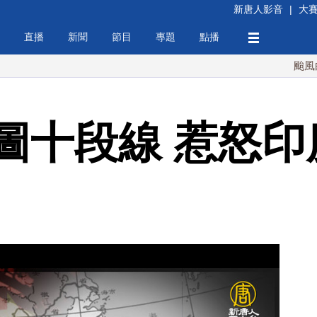
新唐人影音
|
大
直播
新聞
節目
專題
點播
颱風白海豚週
圖十段線 惹怒印度