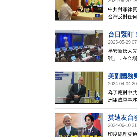
2024-06-20 19
中共對菲律
台灣反對任
軍事脅迫。
域和平穩定
台日緊盯
諾。此外，
2025-05-29 07
行視訊通話
早安新唐人
隊始終站在
號」，在久
灣東部外海
美副國務卿
2024-04-04 20
為了應對中
洲組成軍事夥
與台海局勢相
AUKUS的
莫迪友台
2024-06-10 21
印度總理莫