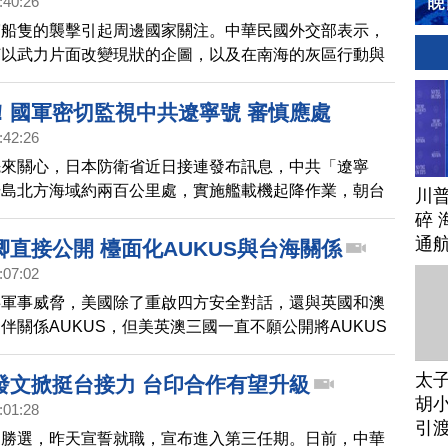
:40:26
賓船隻的襲擊引起周邊國家關注。中華民國外交部表示，
何以武力片面改變現狀的企圖，以及在南海的灰區行動與
美國國務卿布林肯也與菲律賓外長通話，譴責中共破壞區
，並重申美國根據《共同防禦條約》對菲律賓的堅定承
！國軍密切監視中共遼寧號 審慎應處
日本自衛隊統合幕僚長吉田圭秀，也與菲律賓參謀總長進
:42:26
，雙方都對事態發展表示擔憂。吉田圭秀強調，日本自衛
先來關心，日本防衛省近日接連發布訊息，中共「遼寧
菲律賓這邊，並將深化與菲律賓及理念相近國家的合作。
場島北方海域約兩百公里處，實施艦載機起降作業，朝台
川
西太平洋前進。
碎 
通
直接公開 檯面化AUKUS與台海關係
:07:02
共軍事威脅，美國除了重啟四方安全對話，還與英國和澳
伴關係AUKUS，但美英澳三國一直不願公開將AUKUS
互連結。不過，美國副國務卿坎貝爾3號罕見表明，
能力，可以促進台海和平穩定。
太
發文掀挺台接力 台印合作有望升級
胡小
:01:28
引
迪勝選，昨天宣誓就職，宣布進入第三任期。日前，中華