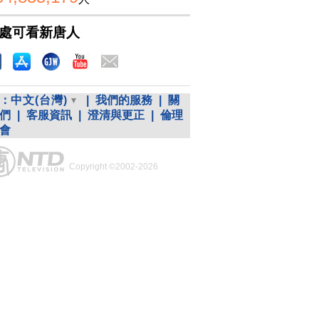
處可看新唐人
：
中文(台灣)
|
我們的服務
|
關
們
|
客服資訊
|
澄清與更正
|
倫理
會
Copyright ©2002-2026