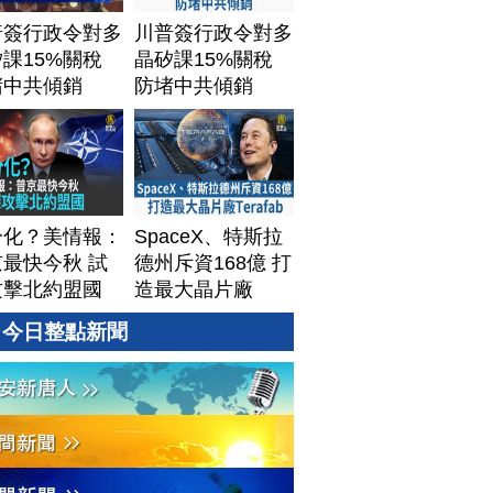
普簽行政令對多
川普簽行政令對多
課15%關稅
晶矽課15%關稅
堵中共傾銷
防堵中共傾銷
分化？美情報：
SpaceX、特斯拉
最快今秋 試
德州斥資168億 打
攻擊北約盟國
造最大晶片廠
Terafab
今日整點新聞