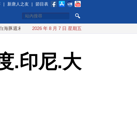
賽
|
新唐人之友
|
節目表
末最接近台灣 最快9日可能登陸中國
2026 年 8 月 7 日 星期五
台灣漢光首結合城鎮演習 
.印尼.大