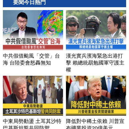
要聞今日熱門
中共假借颱風「交管」台
漢光實兵濱海緊急出港打
海 台陸委會怒轟無知
擊 賴總統勗勉國軍守護主
權
中東局勢動盪 土耳其沙特
降低對中稀土依賴 川普宣
巴基斯坦誓共同防禦
布礦業投資20億美元