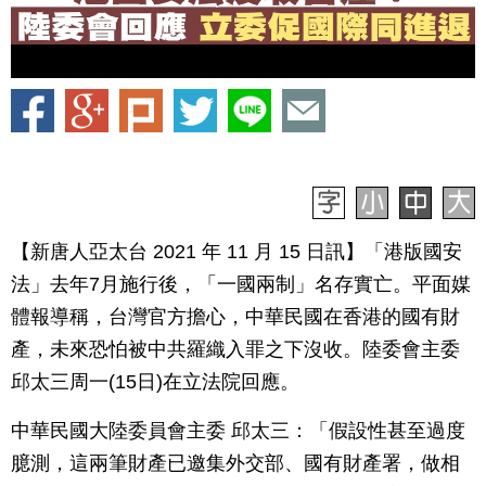
【新唐人亞太台 2021 年 11 月 15 日訊】「港版國安
法」去年7月施行後，「一國兩制」名存實亡。平面媒
體報導稱，台灣官方擔心，中華民國在香港的國有財
產，未來恐怕被中共羅織入罪之下沒收。陸委會主委
邱太三周一(15日)在立法院回應。
中華民國大陸委員會主委 邱太三：「假設性甚至過度
臆測，這兩筆財產已邀集外交部、國有財產署，做相