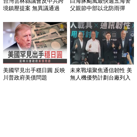
台灣雲林縣議會反中共跨
白海豚颱風最快週五海警
境鎮壓提案 無異議通過
父親節中部以北防雨彈
美國罕見出手穩日圓 反映
未來戰場聚焦通信韌性 美
川普政府美債問題
無人機優勢計劃台廠列入