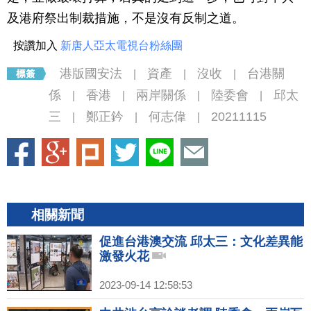
及港府祭出制裁措施，不是沒有反制之道。
按讚加入
新唐人亞太電視台粉絲團
港版國安法
資產
沒收
台港關
|
|
|
係
香港
兩岸關係
陸委會
邱太
|
|
|
|
三
鄭正鈐
何志偉
20211115
|
|
|
相關新聞
促進台港澳交流 邱太三：文化差異能
激發火花
2023-09-14 12:58:53