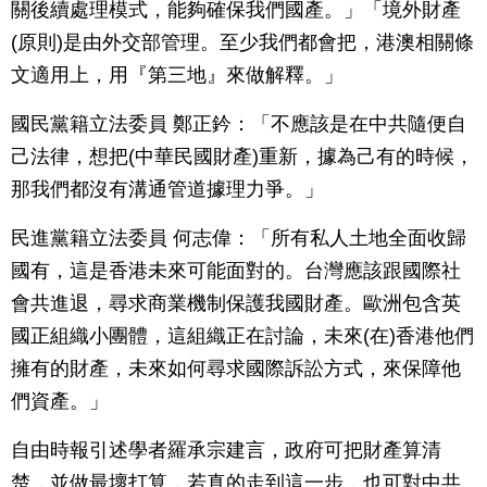
關後續處理模式，能夠確保我們國產。」「境外財產
(原則)是由外交部管理。至少我們都會把，港澳相關條
文適用上，用『第三地』來做解釋。」
國民黨籍立法委員 鄭正鈐：「不應該是在中共隨便自
己法律，想把(中華民國財產)重新，據為己有的時候，
那我們都沒有溝通管道據理力爭。」
民進黨籍立法委員 何志偉：「所有私人土地全面收歸
國有，這是香港未來可能面對的。台灣應該跟國際社
會共進退，尋求商業機制保護我國財產。歐洲包含英
國正組織小團體，這組織正在討論，未來(在)香港他們
擁有的財產，未來如何尋求國際訴訟方式，來保障他
們資產。」
自由時報引述學者羅承宗建言，政府可把財產算清
楚，並做最壞打算，若真的走到這一步，也可對中共