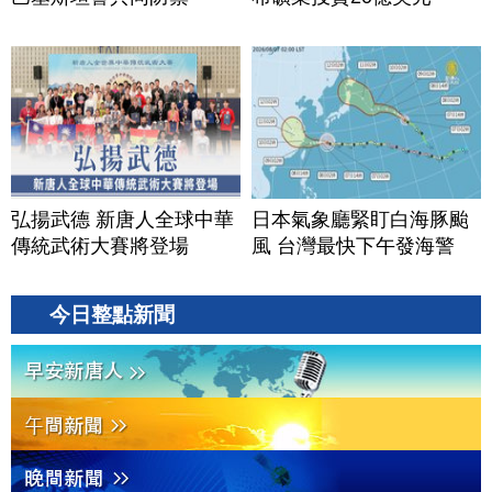
弘揚武德 新唐人全球中華
日本氣象廳緊盯白海豚颱
傳統武術大賽將登場
風 台灣最快下午發海警
今日整點新聞