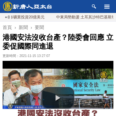
布礦業投資20億美元
中東局勢動盪 土耳其沙特巴基斯坦誓共
首頁
›
新聞
›
要聞
港國安法沒收台產？陸委會回應 立
委促國際同進退
更新時間：2021-11-15 13:27:07