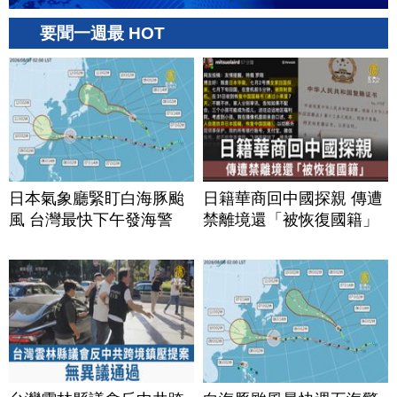
要聞一週最 HOT
日本氣象廳緊盯白海豚颱
日籍華商回中國探親 傳遭
風 台灣最快下午發海警
禁離境還「被恢復國籍」