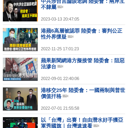
中共涉台言論談老調 陸委會：兩岸互
不隸屬
2023-03-13 20:47:05
港蘋6高層被認罪 陸委會：審判公正
性外界懷疑
2022-11-25 17:01:23
蘋果新聞網港方擬接管 陸委會：阻惡
法滲台
2022-09-01 22:40:06
港移交25年 陸委會：一國兩制與普世
價值扞格
2022-07-01 21:55:58
以「台灣」出賽！自由潛水好手獲亞
軍秀國旗｜台灣速速看