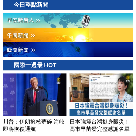
今日整點新聞
國際一週最 HOT
川普：伊朗擁核夢碎 海峽
日本強震台灣挺身賑災！
即將恢復通航
高市早苗發完整感謝名單