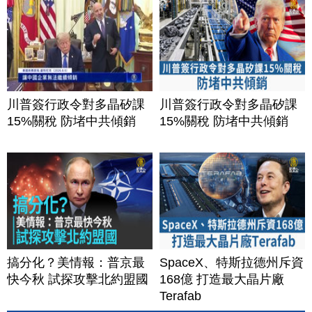
川普簽行政令對多晶矽課
川普簽行政令對多晶矽課
15%關稅 防堵中共傾銷
15%關稅 防堵中共傾銷
搞分化？美情報：普京最
SpaceX、特斯拉德州斥資
快今秋 試探攻擊北約盟國
168億 打造最大晶片廠
Terafab