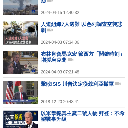
怨
2024-04-15 12:40:32
人道組織7人遇難 以色列調查空襲悲
劇
2024-04-03 07:34:06
布林肯會馬克宏 籲西方「關鍵時刻」
增援烏克蘭
2024-04-03 07:21:48
擊敗ISIS 川普決定從敘利亞撤軍
2018-12-20 20:48:41
以軍擊斃真主黨二號人物 拜登：不希
望戰事升級