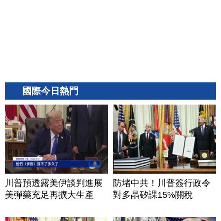
國際今日熱門
川普預透露美伊談判進展
防堵中共！川普簽行政令
美彈藥充足再擴大生產
對多晶矽課15%關稅