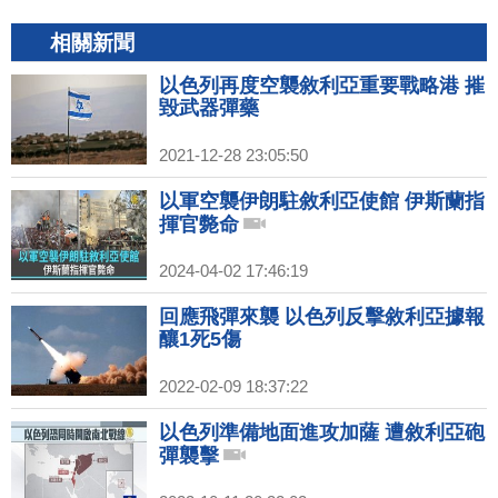
相關新聞
以色列再度空襲敘利亞重要戰略港 摧
毀武器彈藥
2021-12-28 23:05:50
以軍空襲伊朗駐敘利亞使館 伊斯蘭指
揮官斃命
2024-04-02 17:46:19
回應飛彈來襲 以色列反擊敘利亞據報
釀1死5傷
2022-02-09 18:37:22
以色列準備地面進攻加薩 遭敘利亞砲
彈襲擊