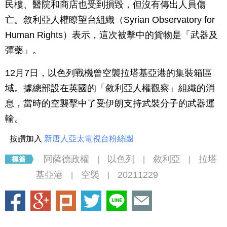
民樓、醫院和商店也受到損毀，但沒有傳出人員傷
亡。敘利亞人權瞭望台組織（Syrian Observatory for
Human Rights）表示，這次被擊中的貨物是「武器及
彈藥」。
12月7日，以色列戰機曾空襲拉塔基亞港的集裝箱區
域。據總部設在英國的「敘利亞人權觀察」組織的消
息，當時的空襲擊中了受伊朗支持武裝分子的武器運
輸。
按讚加入
新唐人亞太電視台粉絲團
阿薩德政權
以色列
敘利亞
拉塔
|
|
|
基亞港
空襲
20211229
|
|