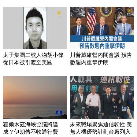
太子集團二號人物胡小偉
川普戴維營內閣會議 預告
從日本被引渡至美國
數週內重擊伊朗
霍爾木茲海峽協議將達
未來戰場聚焦通信韌性 美
成？伊朗傳不收通行費
無人機優勢計劃台廠列入