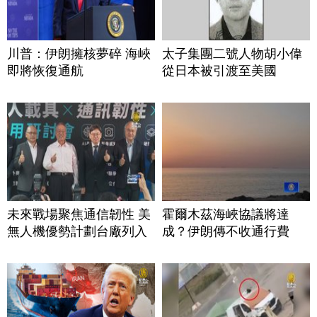
川普：伊朗擁核夢碎 海峽
太子集團二號人物胡小偉
即將恢復通航
從日本被引渡至美國
未來戰場聚焦通信韌性 美
霍爾木茲海峽協議將達
無人機優勢計劃台廠列入
成？伊朗傳不收通行費