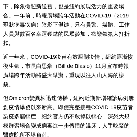
下，除象徵迎新送舊，也是紐約展現活力的重要場
合。一年前，時報廣場跨年活動在COVID-19（2019
冠狀病毒疾病）陰影下舉辦，只有員警、媒體、工作
人員與數百名幸運獲邀的民眾參加，歡樂氣氛大打折
扣。
近一年來，COVID-19疫苗有效壓制疫情，紐約逐漸恢
復生氣，市長白思豪（Bill de Blasio）11月宣布時報
廣場跨年活動將盛大舉辦，重現以往人山人海的樣
貌。
但Omicron變異株迅速傳播，紐約近期新增確診病例屢
創疫情爆發以來新高。即使完整接種COVID-19疫苗者
染疫多屬輕症，紐約官方仍不敢掉以輕心，深恐大規
模群聚場合變成病毒進一步傳播的溫床，人手吃緊的
醫療院所不堪負荷。