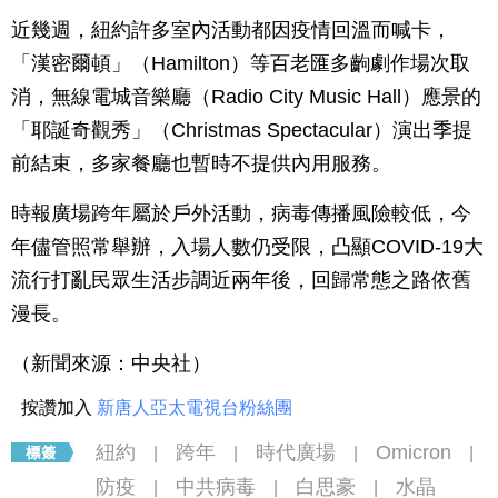
近幾週，紐約許多室內活動都因疫情回溫而喊卡，
「漢密爾頓」（Hamilton）等百老匯多齣劇作場次取
消，無線電城音樂廳（Radio City Music Hall）應景的
「耶誕奇觀秀」（Christmas Spectacular）演出季提
前結束，多家餐廳也暫時不提供內用服務。
時報廣場跨年屬於戶外活動，病毒傳播風險較低，今
年儘管照常舉辦，入場人數仍受限，凸顯COVID-19大
流行打亂民眾生活步調近兩年後，回歸常態之路依舊
漫長。
（新聞來源：中央社）
按讚加入
新唐人亞太電視台粉絲團
紐約
跨年
時代廣場
Omicron
|
|
|
|
防疫
中共病毒
白思豪
水晶
|
|
|