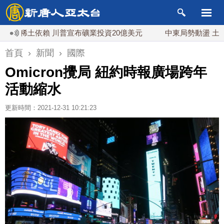
稀土依賴 川普宣布礦業投資20億美元
中東局勢動盪 土耳其沙
首頁
›
新聞
›
國際
Omicron攪局 紐約時報廣場跨年
活動縮水
更新時間：2021-12-31 10:21:23