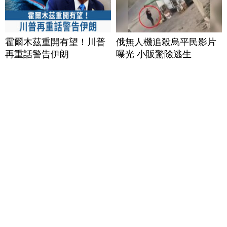
霍爾木茲重開有望！川普
俄無人機追殺烏平民影片
再重話警告伊朗
曝光 小販驚險逃生