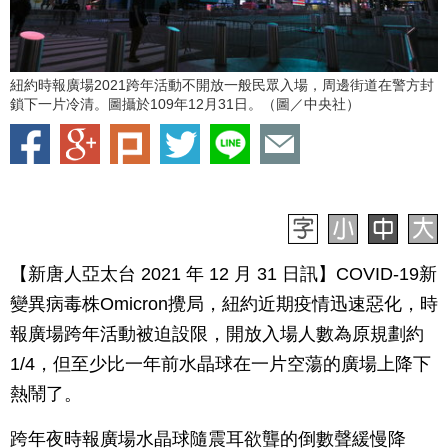
紐約時報廣場2021跨年活動不開放一般民眾入場，周邊街道在警方封
鎖下一片冷清。圖攝於109年12月31日。（圖／中央社）
【新唐人亞太台 2021 年 12 月 31 日訊】COVID-19新
變異病毒株Omicron攪局，紐約近期疫情迅速惡化，時
報廣場跨年活動被迫設限，開放入場人數為原規劃約
1/4，但至少比一年前水晶球在一片空蕩的廣場上降下
熱鬧了。
跨年夜時報廣場水晶球隨震耳欲聾的倒數聲緩慢降