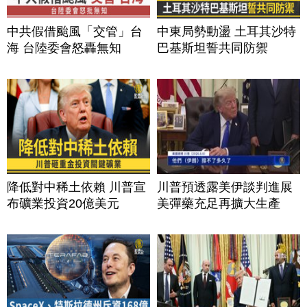
中共假借颱風「交管」台
中東局勢動盪 土耳其沙特
海 台陸委會怒轟無知
巴基斯坦誓共同防禦
降低對中稀土依賴 川普宣
川普預透露美伊談判進展
布礦業投資20億美元
美彈藥充足再擴大生產