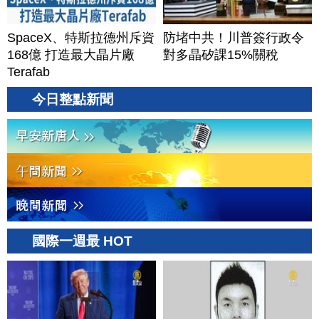
SpaceX、特斯拉德州斥資
防堵中共！川普簽行政令
168億 打造最大晶片廠
對多晶矽課15%關稅
Terafab
今日整點新聞
國際一週最 HOT