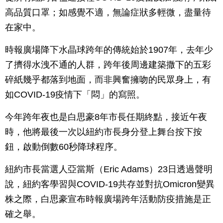
高品質口罩；如感覺不適，無論症狀多輕微，盡量待
在家中。
時報廣場降下水晶球跨年的傳統始於1907年，去年少
了擠得水洩不通的人群，跨年後周邊建築撒下的五彩
碎紙幾乎都落到地面，而非興奮擁吻的民眾身上，有
如COVID-19疫情下「悶」的寫照。
今年跨年夜也是白思豪8年市長任期終點，接近午夜
時，他將最後一次以紐約市長身分登上舞台按下按
鈕，啟動倒數60秒降球程序。
紐約市長當選人亞當斯（Eric Adams）23日透過聲明
說，紐約客學習與COVID-19共存並對抗Omicron變異
株之際，白思豪宣布時報廣場跨年活動防疫措施是正
確之舉。