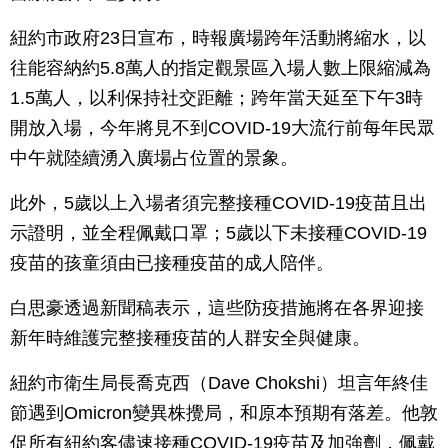
紐約市政府23日宣布，時報廣場跨年活動將縮水，以
往能容納約5.8萬人的指定觀景區入場人數上限縮減為
1.5萬人，以利保持社交距離；跨年當天延至下午3時
開放入場，今年將見不到COVID-19大流行前每年民眾
中午就陸續湧入廣場占位置的景象。
此外，5歲以上入場者須完整接種COVID-19疫苗且出
示證明，並全程佩戴口罩；5歲以下未接種COVID-19
疫苗的孩童須由已接種疫苗的成人陪伴。
白思豪透過新聞稿表示，這些防疫措施將在各界迎接
新年時維護完整接種疫苗的人群安全與健康。
紐約市衛生局長喬克西（Dave Chokshi）坦言年終佳
節遇到Omicron變異株攪局，和原本預期有落差。他敦
促所有紐約客儘速接種COVID-19疫苗及加強劑，佩戴