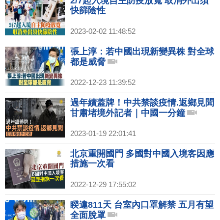
2/7起入境自主防疫放寬 取消外出須
快篩陰性
2023-02-02 11:48:52
張上淳：若中國出現新變異株 對全球
都是威脅
2022-12-23 11:39:52
過年續蓋牌！中共禁談疫情.返鄉見聞
甘肅堵境外記者｜中國一分鐘
2023-01-19 22:01:41
北京重開國門 多國對中國入境客因應
措施一次看
2022-12-29 17:55:02
睽違811天 台室內口罩解禁 五月有望
全面脫罩