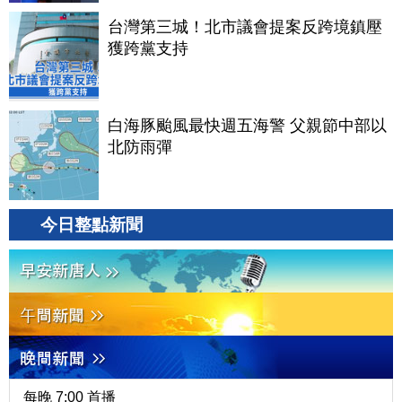
台灣第三城！北市議會提案反跨境鎮壓
獲跨黨支持
白海豚颱風最快週五海警 父親節中部以
北防雨彈
今日整點新聞
每晚 7:00 首播