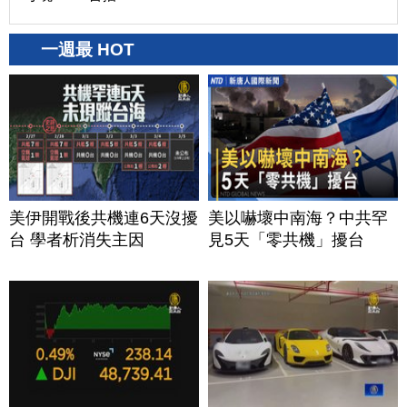
一週最 HOT
美伊開戰後共機連6天沒擾
美以嚇壞中南海？中共罕
台 學者析消失主因
見5天「零共機」擾台