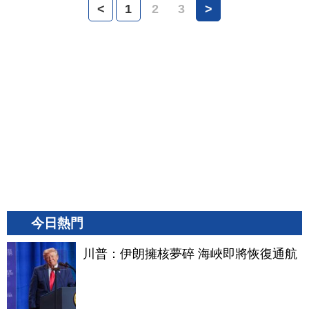
<
1
2
3
>
今日熱門
川普：伊朗擁核夢碎 海峽即將恢復通航