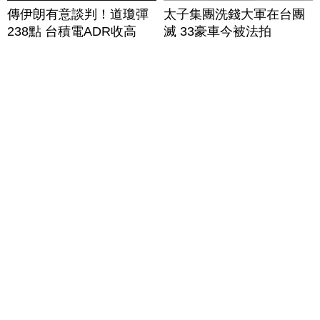
傳伊朗有意談判！道瓊彈
太子集團洗錢大軍在台團
238點 台積電ADR收高
滅 33豪車今被法拍