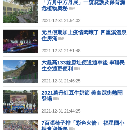
「方舟中方舟展」一窺庇護及保育瀕
危植物奧秘
2021-12-31 21:54:02
元旦假期加上疫情悶壞了 四重溪溫泉
住房滿
2021-12-31 21:51:48
六龜高133線原址便道通車後 串聯民
生交通更便利
2021-12-31 21:46:25
2021萬丹紅豆牛奶節 美食踩街熱鬧
登場
2021-12-31 21:44:25
7百張椅子排「彩色火箭」 福星國小
振奮迎新年