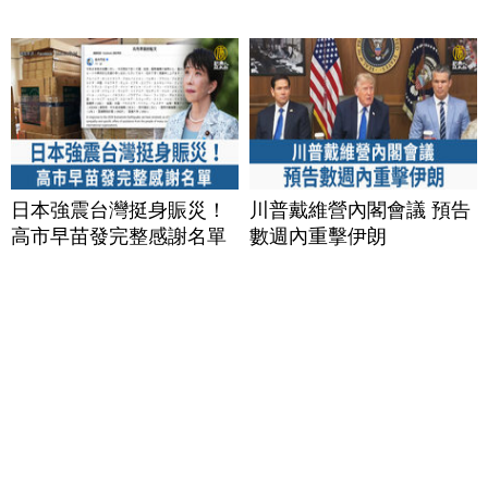
日本強震台灣挺身賑災！
川普戴維營內閣會議 預告
高市早苗發完整感謝名單
數週內重擊伊朗