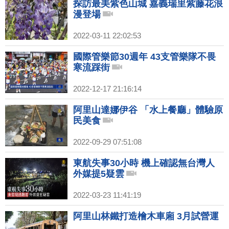
探訪最美紫色山城 嘉義瑞里紫藤花浪
漫登場
2022-03-11 22:02:53
國際管樂節30週年 43支管樂隊不畏
寒流踩街
2022-12-17 21:16:14
阿里山達娜伊谷 「水上餐廳」體驗原
民美食
2022-09-29 07:51:08
東航失事30小時 機上確認無台灣人
外媒提5疑雲
2022-03-23 11:41:19
阿里山林鐵打造檜木車廂 3月試營運