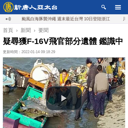
颱風白海豚襲沖繩 週末最近台灣 10日登陸浙江
川普預透
首頁
›
新聞
›
要聞
疑尋獲F-16V飛官部分遺體 鑑識中
更新時間：2022-01-14 09:18:29