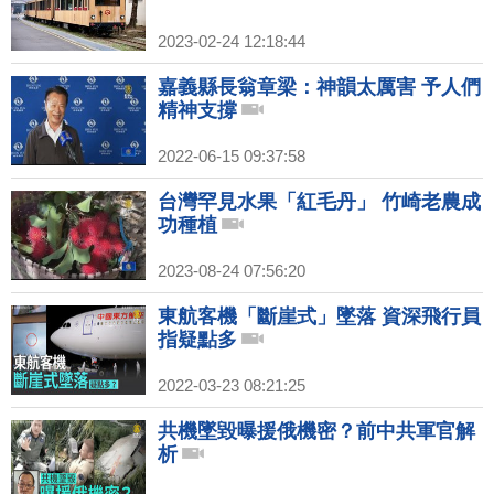
2023-02-24 12:18:44
嘉義縣長翁章梁：神韻太厲害 予人們
精神支撐
2022-06-15 09:37:58
台灣罕見水果「紅毛丹」 竹崎老農成
功種植
2023-08-24 07:56:20
東航客機「斷崖式」墜落 資深飛行員
指疑點多
2022-03-23 08:21:25
共機墜毀曝援俄機密？前中共軍官解
析