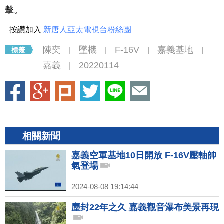
擊。
按讚加入
新唐人亞太電視台粉絲團
陳奕
墜機
F-16V
嘉義基地
|
|
|
|
嘉義
20220114
|
相關新聞
嘉義空軍基地10日開放 F-16V壓軸帥
氣登場
2024-08-08 19:14:44
塵封22年之久 嘉義觀音瀑布美景再現