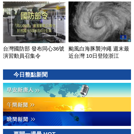
美？｜#財經新聞｜
20260806(四)
台灣國防部 發布同心36號
颱風白海豚襲沖繩 週末最
演習動員召集令
近台灣 10日登陸浙江
今日整點新聞