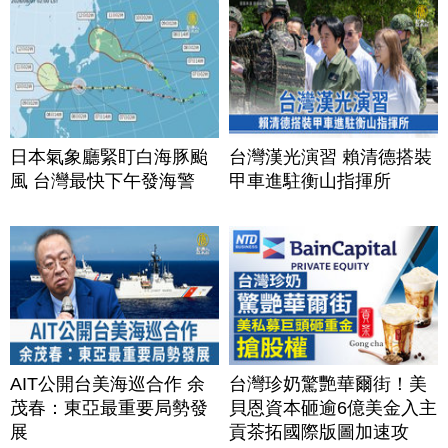
日本氣象廳緊盯白海豚颱
台灣漢光演習 賴清德搭裝
風 台灣最快下午發海警
甲車進駐衡山指揮所
AIT公開台美海巡合作 余
台灣珍奶驚艷華爾街！美
茂春：東亞最重要局勢發
貝恩資本砸逾6億美金入主
展
貢茶拓國際版圖加速攻