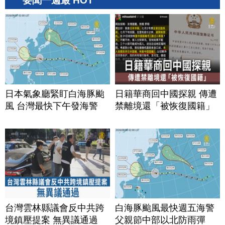
要聞一週最 HOT
日本氣象廳緊盯白海豚颱
日籍華商回中國探親 傳遭
風 台灣最快下午發海警
禁離境還「被恢復國籍」
台灣雲林縣議會反中共跨
白海豚颱風最快週五海警
境鎮壓提案 無異議通過
父親節中部以北防雨彈