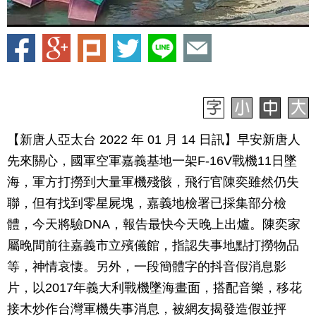
【新唐人亞太台 2022 年 01 月 14 日訊】早安新唐人
先來關心，國軍空軍嘉義基地一架F-16V戰機11日墜
海，軍方打撈到大量軍機殘骸，飛行官陳奕雖然仍失
聯，但有找到零星屍塊，嘉義地檢署已採集部分檢
體，今天將驗DNA，報告最快今天晚上出爐。陳奕家
屬晚間前往嘉義市立殯儀館，指認失事地點打撈物品
等，神情哀悽。另外，一段簡體字的抖音假消息影
片，以2017年義大利戰機墜海畫面，搭配音樂，移花
接木炒作台灣軍機失事消息，被網友揭發造假並抨